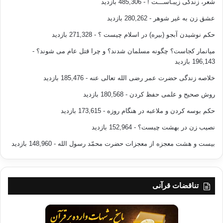
شعر، زندگی زیبـاســـت !
- 485,306 بازدید
عشق زن به غیر شوهر
- 280,262 بازدید
حکم نوشیدن آبجو (بیره) در اسلام چیست ؟
- 271,328 بازدید
میانمار کجاست؟ چگونه مسلمان شدند؟ و چرا قتل عام می شوند؟
-
196,143 بازدید
خلاصه زندگی حضرت عمر رضی الله تعالی عنه
- 185,476 بازدید
روش صحیح و علمی حفظ کردن
- 180,568 بازدید
حکم بوسه کردن و ملاعبه در هنگام روزه
- 173,615 بازدید
نصیب زن در بهشت چیست؟
- 152,964 بازدید
بیست و هشت معجزه از معجزات حضرت محمّد رسول الله
- 148,960 بازدید
تناقضات قرآنی