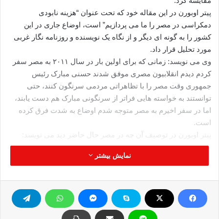
مقایسه کرد.
پیتر اوبورن در این مقاله خود که تحت عنوان “هزینه نابودی
دمکراسی در مصر را ما می پردازیم” است، اوضاع جاری در این
کشور را به گونه ای دیگر و از نگاه یک نویسنده و روزنامه نگار غربی
مورد تحلیل قرار داد.
وی می نویسد: زمانی که برای اولین بار در سال ۲۰۱۱ به مصر سفر
کردم دیدم انقلابیون مصری موفق شدند حسنی مبارک رئیس
جمهوری وقت مصر را با تظاهراتی مردمی سرنگون کنند، حتی
توانستند به خواسته هایی فراتر از سرنگونی مبارک هم دست یابند،
اما در سفر اخیرم به مصر متوجه شدم اوضاع به شدت فرق کرده
است.
پیتر اوبورن در توصیف آن چه در مصر حال حاضر دید می نویسد:
اکنون دیدم تظاهراتی که خود باعث پیروزی انقلاب مردم مصر شده
نمایش بیشتر
بود و دولت جدید را روی کار آورده بود، براساس قوانین دولت موقت
ممنوع شده است، حتی بسیاری از مسائلی که در رژیم سابق مصر
محکوم و منفور بود همچون آدم ربایی و شکنجه به امور و مسائل
امنیتی رایج تبدیل شده است.
این نویسنده انگلیسی می افزاید: بله پلیس مصر به جایگاه دوران