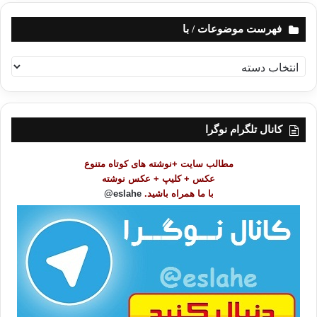
فهرست موضوعات / با
ف
ه
ر
س
ت
کانال تلگرام نوگرا
م
و
مطالب سایت +نوشته های کوتاه متنوع
ض
عکس + کلیپ + عکس نوشته
و
با ما همراه باشید.
eslahe@
ع
ا
ت
/
ب
ا