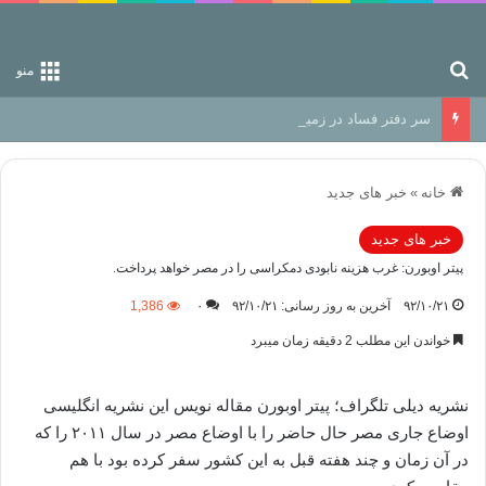
جستجو برای
منو
سر دفتر فساد در زمین‌، دوری وکناره‌گیری از راه خداست‌!
خانه
»
خبر های جدید
خبر های جدید
پیتر اوبورن: غرب هزینه نابودی دمکراسی را در مصر خواهد پرداخت.
۹۲/۱۰/۲۱
آخرین به روز رسانی: ۹۲/۱۰/۲۱
۰
1,386
خواندن این مطلب 2 دقیقه زمان میبرد
نشریه دیلی تلگراف؛ پیتر اوبورن مقاله نویس این نشریه انگلیسی
اوضاع جاری مصر حال حاضر را با اوضاع مصر در سال ۲۰۱۱ را که
در آن زمان و چند هفته قبل به این کشور سفر کرده بود با هم