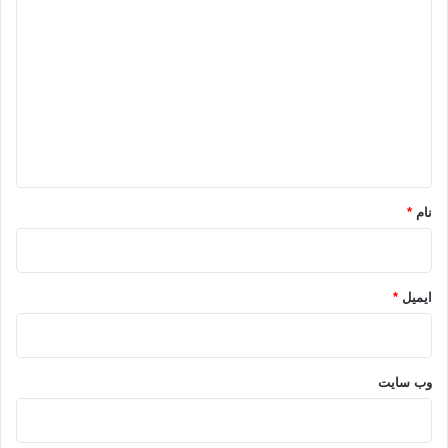
اخوان المسلمین
دیلی تلگراف
مصر
ی
د
نابودی دمکراسی
هزینه دمکراسی
گ
ا
کپی آدرس
ه
*
نام
*
ایمیل
*
وب‌ سایت