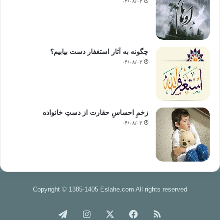
۰۴/۰۸/۰۳
چگونه به آثار استغفار دست بیابیم؟
۰۴/۰۸/۰۳
زخمِ احساسِ حقارت از دستِ خانواده
۰۴/۰۸/۰۳
Copyright © 1385-1405 Eslahe.com All rights reserved
خوراک
فیس
X
اینستاگرام
تلگرام