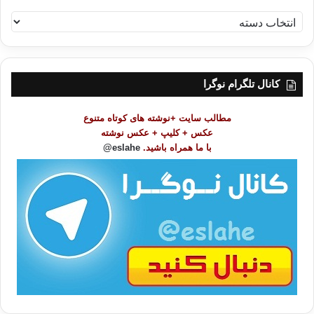
ف
ه
ر
س
ت
کانال تلگرام نوگرا
م
و
مطالب سایت +نوشته های کوتاه متنوع
ض
عکس + کلیپ + عکس نوشته
و
با ما همراه باشید.
eslahe@
ع
ا
ت
/
ب
ا