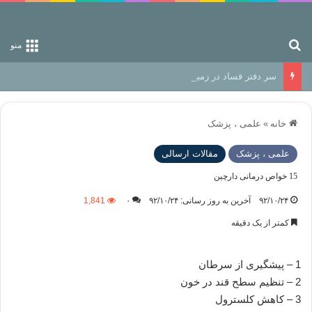
جستجو برای
منو
سر دفتر فساد در زمین‌، دوری وکناره‌گیری از راه خداست‌!
خانه
»
علمی ، پزشک
علمی ، پزشک
مقالات ارسالی
15 خواص درمانی دارچین
۹۲/۱۰/۲۴
آخرین به روز رسانی: ۹۲/۱۰/۲۴
۰
1,841
کمتر از یک دقیقه
1 – پیشگیری از سرطان
2 – تنظیم سطح قند در خون
3 – کاهش کلسترول