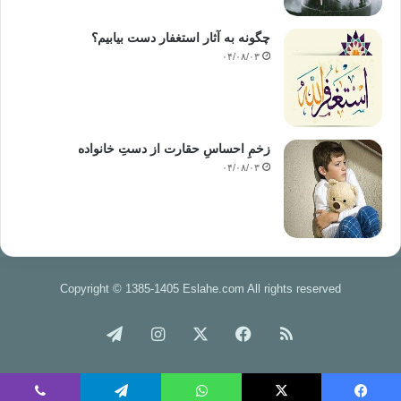
چگونه به آثار استغفار دست بیابیم؟
۰۴/۰۸/۰۳
زخمِ احساسِ حقارت از دستِ خانواده
۰۴/۰۸/۰۳
Copyright © 1385-1405 Eslahe.com All rights reserved
خوراک
فیس
X
اینستاگرام
تلگرام
بوک