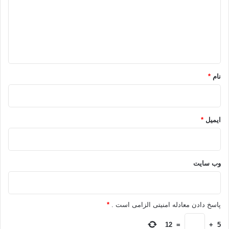
گ
ا
ه
*
نام
*
ایمیل
*
وب‌ سایت
پاسخ دادن معادله امنیتی الزامی است .
*
12
=
+
5