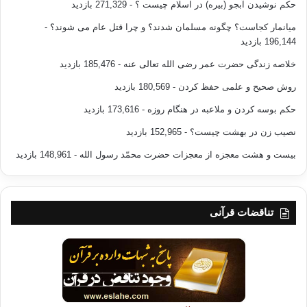
حکم نوشیدن آبجو (بیره) در اسلام چیست ؟
- 271,329 بازدید
میانمار کجاست؟ چگونه مسلمان شدند؟ و چرا قتل عام می شوند؟
-
196,144 بازدید
خلاصه زندگی حضرت عمر رضی الله تعالی عنه
- 185,476 بازدید
روش صحیح و علمی حفظ کردن
- 180,569 بازدید
حکم بوسه کردن و ملاعبه در هنگام روزه
- 173,616 بازدید
نصیب زن در بهشت چیست؟
- 152,965 بازدید
بیست و هشت معجزه از معجزات حضرت محمّد رسول الله
- 148,961 بازدید
تناقضات قرآنی