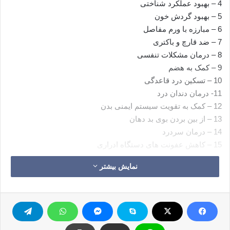
4 – بهبود عملکرد شناختی
5 – بهبود گردش خون
6 – مبارزه با ورم مفاصل
7 – ضد قارچ و باکتری
8 – درمان مشکلات تنفسی
9 – کمک به هضم
10 – تسکین درد قاعدگی
11- درمان دندان درد
12 – کمک به تقویت سیستم ایمنی بدن
13 – از بین بردن بوی بد دهان
14 – درمان سردرد
15 – کاهش عفونت های دستگاه ادراری
نمایش بیشتر
خواص دارچین
دارچین
دندان
سرطان
قند خون