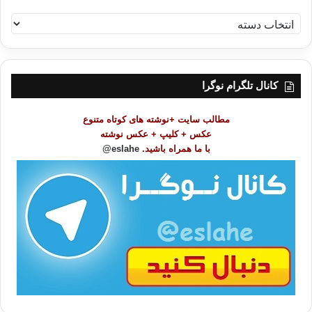
ف
ه
ر
س
ت
کانال تلگرام نوگرا
م
و
مطالب سایت +نوشته های کوتاه متنوع
ض
عکس + کلیپ + عکس نوشته
و
با ما همراه باشید.
eslahe@
ع
ا
ت
/
ب
ا