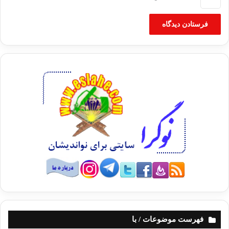
فهرست موضوعات / با