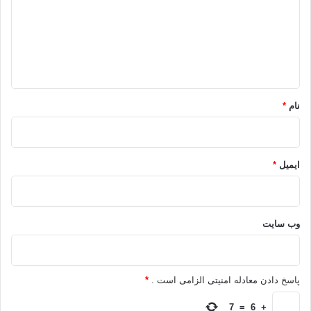
گ
ا
ه
*
نام
*
ایمیل
*
وب‌ سایت
پاسخ دادن معادله امنیتی الزامی است .
*
7
=
6
+