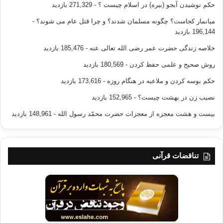
حکم نوشیدن آبجو (بیره) در اسلام چیست ؟
- 271,329 بازدید
میانمار کجاست؟ چگونه مسلمان شدند؟ و چرا قتل عام می شوند؟
-
196,144 بازدید
خلاصه زندگی حضرت عمر رضی الله تعالی عنه
- 185,476 بازدید
روش صحیح و علمی حفظ کردن
- 180,569 بازدید
حکم بوسه کردن و ملاعبه در هنگام روزه
- 173,616 بازدید
نصیب زن در بهشت چیست؟
- 152,965 بازدید
بیست و هشت معجزه از معجزات حضرت محمّد رسول الله
- 148,961 بازدید
تناقضات قرآنی