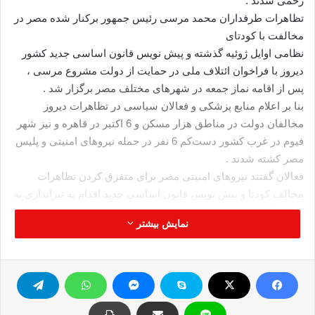
زخمی شدند .
تظاهرات طرفداران محمد مرسی رئیس جمهور برکنار شده مصر در
مخالفت با کودتای
نظامی اوایل ژوئیه گذشته و پیش نویس قانون اساسی جدید کشور
دیروز با فراخوان ائتلاف ملی در حمایت از دولت مشروع مرسی ،
پس از اقامه نماز جمعه در شهرهای مختلف مصر برگزار شد .
بنا بر اعلام منابع پزشکی و فعالان سیاسی در تظاهرات دیروز
مخالفان دولت در مناطق هزار مسکن و 6 اکتبر در قاهره و نیز شهر
فیوم در غرب کشور دست‌کم 6 نفر در حمله نیروهای امنیتی و پلیس
مصر کشته شدند .
فعالان گفتند نیروهای امنیتی مصر برای متفرق کردن تظاهرات
مخالف کودتا و پیش نویس قانون اساسی جدید اقدام به تیراندازی به
طرف آنان کردند .
نمایش بیشتر
به گفته شاهدان دهها تظاهر کننده دیروز در اطراف میدان هزار
مسکن زخمی شدند و نیروهای امدادی با برپایی بیمارستان صحرایی
در اطراف میدان زخمی ها را درمان می کردند و نیروهای امنیتی
مصر دیروز به کوی دانشگاه الازهر در قاهره یورش بردند و به طرف
دانشجویان معترض گلولهای پلاستیکی و ساچمه ای شلیک کردند .