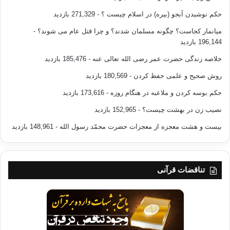
حکم نوشیدن آبجو (بیره) در اسلام چیست ؟
- 271,329 بازدید
میانمار کجاست؟ چگونه مسلمان شدند؟ و چرا قتل عام می شوند؟
-
196,144 بازدید
خلاصه زندگی حضرت عمر رضی الله تعالی عنه
- 185,476 بازدید
روش صحیح و علمی حفظ کردن
- 180,569 بازدید
حکم بوسه کردن و ملاعبه در هنگام روزه
- 173,616 بازدید
نصیب زن در بهشت چیست؟
- 152,965 بازدید
بیست و هشت معجزه از معجزات حضرت محمّد رسول الله
- 148,961 بازدید
تناقضات قرآنی