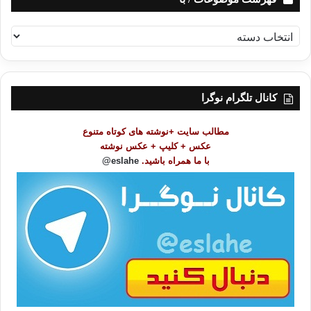
ف
ه
ر
س
ت
کانال تلگرام نوگرا
م
و
مطالب سایت +نوشته های کوتاه متنوع
ض
عکس + کلیپ + عکس نوشته
و
با ما همراه باشید.
eslahe@
ع
ا
ت
/
ب
ا