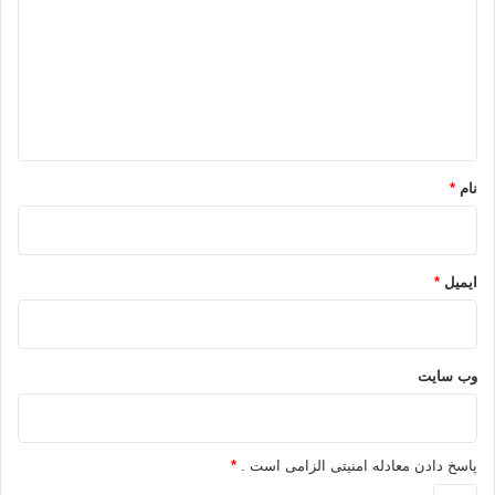
د
گ
ا
ه
*
نام
*
ایمیل
*
وب‌ سایت
پاسخ دادن معادله امنیتی الزامی است .
*