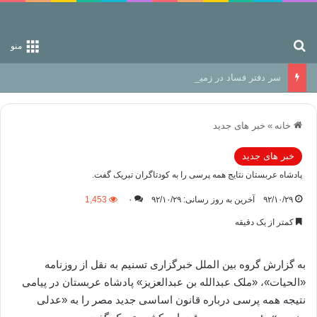
جستجو برای
منو
سر دفتر فساد در زمین‌، دوری وکناره‌گیری از راه خداست‌!
خانه
»
خبر های جدید
خبر های جدید
پادشاه عربستان نتایج همه پرسی را به کودتاگران تبریک گفت.
۹۲/۱۰/۲۹
آخرین به روز رسانی: ۹۲/۱۰/۲۹
۰
1,453
کمتر از یک دقیقه
به گزارش گروه بین الملل خبرگزاری تسنیم به نقل از روزنامه
«الحیات»، «ملک عبدالله بن عبدالعزیز» پادشاه عربستان در پیامی
نتیجه همه پرسی درباره قانون اساسی جدید مصر را به «عدلی