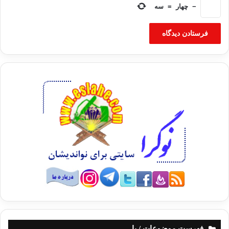
−
چهار
=
سه
فهرست موضوعات / با