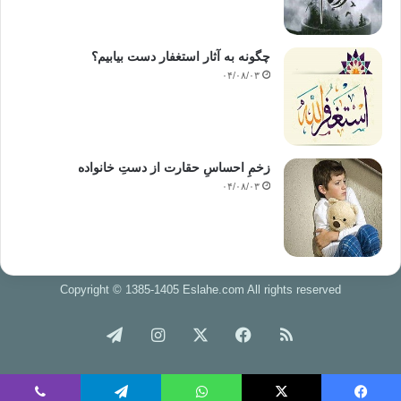
چگونه به آثار استغفار دست بیابیم؟
۰۴/۰۸/۰۳
زخمِ احساسِ حقارت از دستِ خانواده
۰۴/۰۸/۰۳
Copyright © 1385-1405 Eslahe.com All rights reserved
خوراک
فیس
X
اینستاگرام
تلگرام
بوک