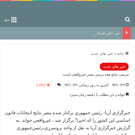
جستجو برای
منو
سر دفتر فساد در زمین‌، دوری وکناره‌گیری از راه خداست‌!
خانه
»
خبر های جدید
خبر های جدید
مرسی:نتایج همه پرسی مصر غیرواقعی است.
۹۲/۱۰/۲۹
آخرین به روز رسانی: ۹۲/۱۰/۲۹
۰
1,652
خواندن این مطلب 1 دقیقه زمان میبرد
خبرگزاري آريا- رئيس جمهوري برکنار شده مصر نتايج انتخابات قانون
اساسي اين کشور را که اخيرا” برگزار شد ، غيرواقعي خواند. به
گزارش خبرگزاري آريا به نقل از واحد برونمرزي،رئيس‌جمهوري