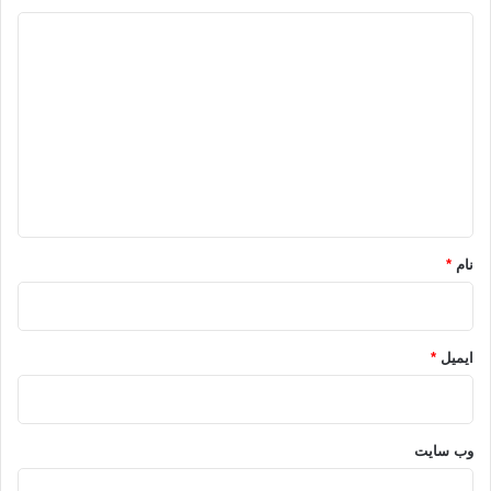
د
ی
د
گ
ا
ه
*
نام
*
ایمیل
*
وب‌ سایت