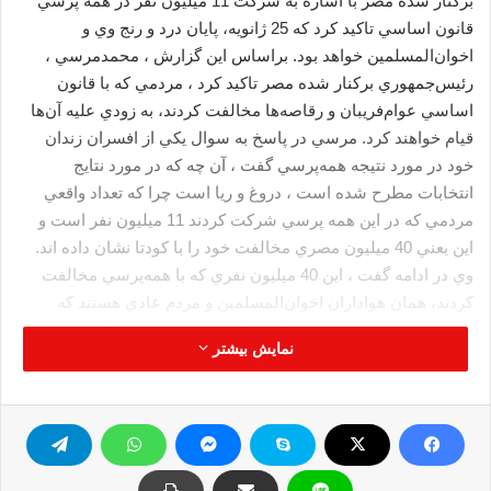
برکنار شده مصر با اشاره به شرکت 11 ميليون نفر در همه‌ پرسي
قانون اساسي تاکيد کرد که 25 ژانويه، پايان درد و رنج وي و
اخوان‌المسلمين خواهد بود. براساس اين گزارش ، محمد‌مرسي ،
رئيس‌جمهوري برکنار شده مصر تاکيد کرد ، مردمي که با قانون
اساسي عوام‌فريبان و رقاصه‌ها مخالفت کردند، به زودي عليه آن‌ها
قيام خواهند کرد. مرسي در پاسخ به سوال يکي از افسران زندان
خود در مورد نتيجه همه‌پرسي گفت ، آن چه که در مورد نتايج
انتخابات مطرح شده است ، دروغ و ريا است چرا که تعداد واقعي
مردمي که در اين همه ‌پرسي شرکت کردند 11 ميليون نفر است و
اين يعني 40 ميليون مصري مخالفت خود را با کودتا نشان داده اند.
وي در ادامه گفت ، اين 40 ميليون نفري که با همه‌پرسي مخالفت
کردند، همان هواداران اخوان‌المسلمين و مردم عادي هستند که
حکومت نظامي و اسرائيل و آمريکا علي‌رغم هزينه ميلياردي
نمایش بیشتر
نتوانستند آنها را فريب دهند.
مرسی
مصر
نتایج همه پرسی