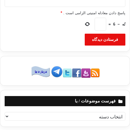
پاسخ دادن معادله امنیتی الزامی است .
*
نُه
−
6
=
فهرست موضوعات / با
ف
ه
ر