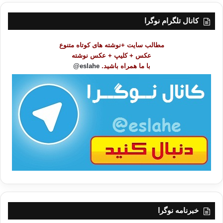
س
ت
کانال تلگرام نوگرا
م
و
مطالب سایت +نوشته های کوتاه متنوع
ض
عکس + کلیپ + عکس نوشته
و
با ما همراه باشید.
eslahe@
ع
ا
ت
/
ب
ا
خبرنامه نوگرا