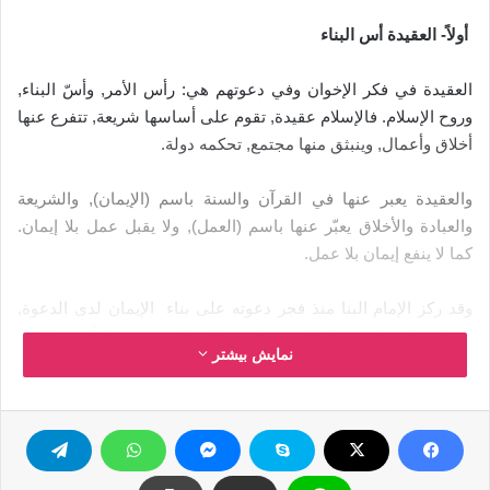
أولاً- العقيدة أس البناء
العقيدة في فكر الإخوان وفي دعوتهم هي: رأس الأمر, وأسّ البناء,
وروح الإسلام. فالإسلام عقيدة, تقوم على أساسها شريعة, تتفرع عنها
أخلاق وأعمال, وينبثق منها مجتمع, تحكمه دولة.
والعقيدة يعبر عنها في القرآن والسنة باسم (الإيمان), والشريعة
والعبادة والأخلاق يعبّر عنها باسم (العمل), ولا يقبل عمل بلا إيمان.
كما لا ينفع إيمان بلا عمل.
وقد ركز الإمام البنا منذ فجر دعوته على بناء الإيمان لدى الدعوة,
إقتداء بما فعله رسول الله r , الذي ظل ثلاثة عشر عاماً في العهد
نمایش بیشتر
المكي يغرس فيها – قبل كل شيء- أصول الإيمان, وحقائق التوحيد,
وعبادة الله وحده, واجتناب الطاغوت, كما يغرس في النفوس
والعقول أصول الفضائل ومكارم الأخلاق.
كان من الشعارات التي رفعها الإخوان: (الله غايتنا, والقرآن شرعتنا,