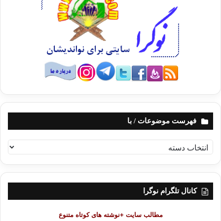
الأساسية وفيها ما يتصل بمبحث العقيدة، نذكر بعضها لصلته
بموضوعنا:
كل أحد يؤخذ من كلامـه ويترك إلا المعصوم r ، وكل ما جاء عن
السـلف رضوان الله عليهم موافقا للكتاب والسنة قبلناه، وإلا
فكتاب الله وسنة رسوله أولى بالاتباع، ولكننا لا نعرض
للأشخاص – فيما اختلف فيه- بطعن أو تجريح، ونكلهم إلى
نياتهم، وقد أفضوا إلى ما قدموا.
ولكل مسلم لم يبلغ درجة النظر في أدلة الأحكام الفرعية أن
يتبع إماما من أئمة الدين، ويحسن به مع هذا الاتباع أن يجتهد ما
فهرست موضوعات / با
استطاع في تعرف أدلة أحكام إمامه، وأن يتقبل كل إرشاد
مصحوب بالدليل متى صح عنده صلاح من أرشده وكفايته. وأن
ف
ه
يستكمل نقصه العلمي إن كان من أهل العلم حتى يبلغ درجة
ر
النظر.
س
والخلاف الفقهي في الفروع لا يكون سببا للتفرق في الدين، ولا
ت
کانال تلگرام نوگرا
يؤدي إلى خصـومة ولا بغضاء ولكل مجتهد أجره، ولا مانع من
م
و
التحقيق العـلمي النزيـه في مسائل الخلاف في ظل الحب في
مطالب سایت +نوشته های کوتاه متنوع
ض
الله والتعاون على الوصول إلى الحقيقة، من غير أن يجر ذلك