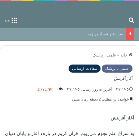
جستجو برای
منو
سر دفتر فساد در زمین‌، دوری وکناره‌گیری از راه خداست‌!
خانه
»
علمی ، پزشک
علمی ، پزشک
مقالات ارسالی
آغاز آفرينش
۹۲/۱۱/۰۵
آخرین به روز رسانی: ۹۲/۱۱/۰۵
۰
1,791
خواندن این مطلب 2 دقیقه زمان میبرد
آغاز آفرينش
به سراغ علم نجوم مي‌رويم: قرآن كريم در بارهء آغاز و پايان دنياي