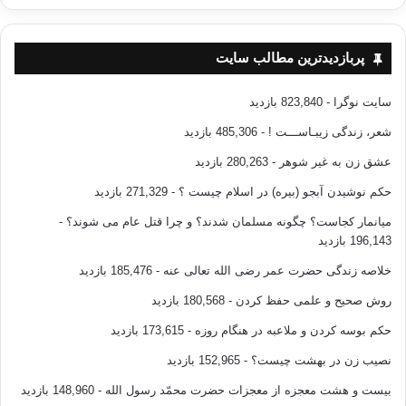
پربازدیدترین مطالب سایت
سایت نوگرا
- 823,840 بازدید
شعر، زندگی زیبـاســـت !
- 485,306 بازدید
عشق زن به غیر شوهر
- 280,263 بازدید
حکم نوشیدن آبجو (بیره) در اسلام چیست ؟
- 271,329 بازدید
میانمار کجاست؟ چگونه مسلمان شدند؟ و چرا قتل عام می شوند؟
-
196,143 بازدید
خلاصه زندگی حضرت عمر رضی الله تعالی عنه
- 185,476 بازدید
روش صحیح و علمی حفظ کردن
- 180,568 بازدید
حکم بوسه کردن و ملاعبه در هنگام روزه
- 173,615 بازدید
نصیب زن در بهشت چیست؟
- 152,965 بازدید
بیست و هشت معجزه از معجزات حضرت محمّد رسول الله
- 148,960 بازدید