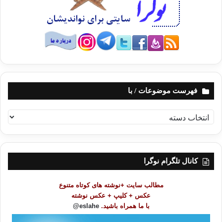
فهرست موضوعات / با
ف
ه
ر
س
ت
کانال تلگرام نوگرا
م
و
مطالب سایت +نوشته های کوتاه متنوع
ض
عکس + کلیپ + عکس نوشته
و
با ما همراه باشید.
eslahe@
ع
ا