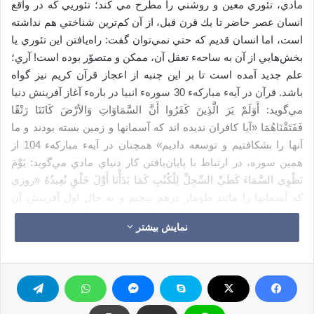
مادي، تئوري معين و روشني را مطرح مي كند؛ تئوريي كه در واقع
انسان عصر حاضر تا يك قرن قبل، از آن كم‌ترين شناختي هم نداشته
است، اما انسان قديم كه حتي نمي‌توان گفت: راه‌يافتن اين تئوري يا
بخش‌هايي از آن به ساحهء تعقل آن، ممكن و متصوّر بوده است! آري؛
علم جديد آمده است تا بر اين جنبه از اعجاز قرآن كريم نيز گواه
باشد. قرآن در آيهء مباركهء 30 سورهء انبيا در بارهء آغاز آفرينش دنيا
مي‌گويد: أَوَلَمْ يَرَ الَّذِينَ كَفَرُوا أَنَّ السَّمَاوَاتِ وَالأرْضَ كَانَتَا رَتْقًا
فَفَتَقْنَاهُمَا «آيا كافران نديده اند كه آسمانها و زمين بسته بودند و ما
آنها را بشكافتيم و توسعه داديم» همچنان در آيهء مباركهء 104 از
همين سوره، در ارتباط با پايان‌يافتن كار دنياي مادي مي‌گويد: يَوْمَ
نَطْوِي السَّمَاءَ كَطَيِّ السِّجِلِّ لِلْكُتُبِ كَمَا بَدَأْنَا أَوَّلَ خَلْقٍ نُعِيدُهُ «روزي
كه آسمانها را مانند طومار درهم پيچيم و به حال اول آفرينش آن
بازگردانيم» بنا بر تفسيري كه اين آيات ارائه مي دارند، جهان هستي
نمایش بیشتر
در آغاز كار بسيار به هم فشرده و متراكم بوده و پس از آن مرحلهء
اوليه، عمليهء توسعه و امتداد آن در فضا آغاز شده است. ليكن به
رغم اين توسعه و تمدّد، جمع‌كردن و درهم فشردن دو بارهء آن در يك
محدودهء كوچك مكاني ممكن است و نه تنها كه ممكن است بلكه
حتمي و قطعي نيز مي باشد. اكنون بايد ديد كه علم جديد در بارهء