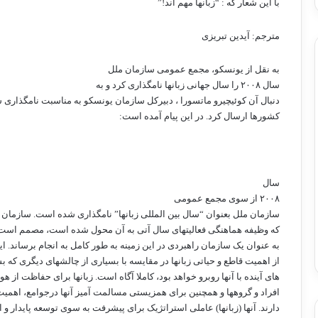
با این شعار که : “زبانها مهم اند!”
مترجم: آیدین تبریزی
به نقل از یونسکو، مجمع عمومی سازمان ملل
سال
۲۰۰۸
را سال جهانی زبانها نامگذاری کرد و به
دنبال آن کوئیچیرو ماتسورا ، دبیرکل سازمان یونسکو به مناسبت نامگذاری
کشورها ارسال کرد. در این پیام آمده است:
سال
۲۰۰۸
از سوی مجمع عمومی
سازمان ملل بعنوان “سال بین المللی زبانها” نامگذاری شده است. سازمان
که وظیفه هماهنگی فعالیتهای سال آتی به آن محول شده است، مصمم است 
به عنوان یک سازمان راهبردی در این زمینه به طور کامل به انجام برساند. ا
از اهمیت قاطع و حیاتی زبانها در مقایسه با بسیاری از چالشهای دیگری که ب
های آینده با آنها روبرو خواهد بود، کاملا آگاه است. زبانها برای حفاظت از ه
افراد و گروهها و همچنین برای همزیستی مسالمت آمیز آنها درجوامع، اهمیت 
دارند. آنها (زبانها) عاملی استراتژیک برای پیشرفت به سوی توسعه پایدار و ا