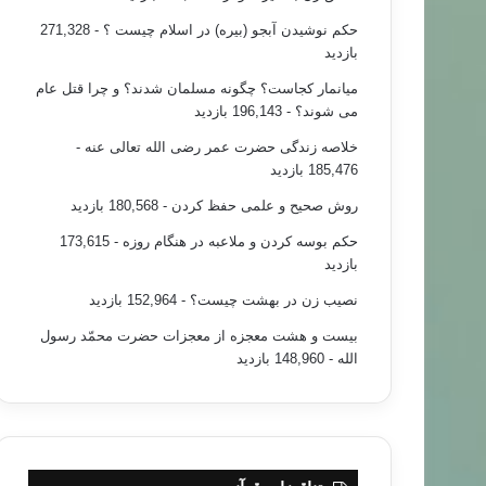
حکم نوشیدن آبجو (بیره) در اسلام چیست ؟
- 271,328
بازدید
میانمار کجاست؟ چگونه مسلمان شدند؟ و چرا قتل عام
می شوند؟
- 196,143 بازدید
خلاصه زندگی حضرت عمر رضی الله تعالی عنه
-
185,476 بازدید
روش صحیح و علمی حفظ کردن
- 180,568 بازدید
حکم بوسه کردن و ملاعبه در هنگام روزه
- 173,615
بازدید
نصیب زن در بهشت چیست؟
- 152,964 بازدید
بیست و هشت معجزه از معجزات حضرت محمّد رسول
الله
- 148,960 بازدید