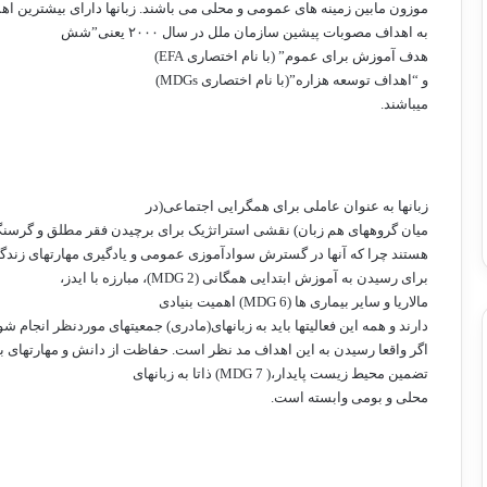
موزون مابین زمینه های عمومی و محلی می باشند. زبانها دارای بیشترین ا
به اهداف مصوبات پیشین سازمان ملل در سال
۲۰۰۰
یعنی”شش
هدف آموزش برای عموم” (با نام اختصاری
EFA
)
و “اهداف توسعه هزاره”(با نام اختصاری
MDGs
)
میباشند.
زبانها به عنوان عاملی برای همگرایی اجتماعی(در
میان گروههای هم زبان) نقشی استراتژیک برای برچیدن فقر مطلق و گرسن
هستند چرا که آنها در گسترش سوادآموزی عمومی و یادگیری مهارتهای زندگی 
برای رسیدن به آموزش ابتدایی همگانی (
MDG 2
)، مبارزه با ایدز،
مالاریا و سایر بیماری ها (
MDG 6
) اهمیت بنیادی
دارند و همه این فعالیتها باید به زبانهای(مادری) جمعیتهای موردنظر انجام شو
اگر واقعا رسیدن به این اهداف مد نظر است. حفاظت از دانش و مهارتهای ب
تضمین محیط زیست پایدار،(
MDG 7
) ذاتا به زبانهای
محلی و بومی وابسته است.