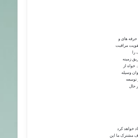
حرفه های و
تقویت مراقبت
 را
ریق زمینه
 خواه از
وان وسیله
 توسعه
ر حال
د خواهد کرد
ف مشترک ما این