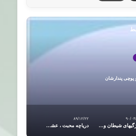
بط
 پوچی پندارشان
۸۹/۱۲/۲۲
۹۰/۰۳
ویژگیهای شیطان و شيوه عملكردش (شيطان شناسي)
دریاچه محبت ، عشق خود را اولويت بندي كنيد