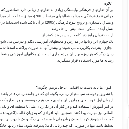
علاوه
بر آن تفاوتهای فرهنگی وابستگی زیادی به تفاوتهای زبانی دارد همانطور که د
جهانی تنوع فرهنگی و برنامه فعالیتهای مرتبط (2001)، میثاق حفاظت از میراث فرهنگی
و میثاق پاسداری و ترویج تنوع فرهنگی (2005) بر آن تاکید شده است.اما در فاصله چند
نسل آینده، ممکن است بیش از
۵۰
درصد
از
۷۰۰۰
زبان رایج دنیا کاملا از بین بروند. کمتر از
یک چهارم این زبانها در مدارس و محیطهای آموزشی تکلم و تدریس می شوند
مجازی اینترنت بکاربرده می شوند و بیشتر آنها به صورت پراکنده استفاده 
زبان دیگر که هر روزه بر زبان مردم جاری است، در مکانهای آموزشی و فضا
رسانه ها مورد استفاده قرار نمیگیرند.
اکنون ما باید دست به اقدامی عاجل بزنیم. چگونه؟
با تشویق و توسعه سیاستهای زبانی، بگونه ای که هر جامعه زبانی قادر باشد تا
از زبان اول خود، یعنی همان زبان مادری خود، هرچه وسیعتر و هر اندازه ک
در امر آموزش استفاده کند و در کنار آن در یک زبان ملی یا منطقه ای و یک ز
المللی نیز مهارت پیدا کنند. همچنین باید افرادی که به زبان غالب (اکثریت)
گویند را تشویق کرد تا به یک زبان ملی یا منطقه ای دیگر و یک یا دو زبان بین
تسلط یابند. تنها در صورتی که چند زبانی کاملا پذیرفته شود، تمام زبانها جای