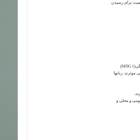
همیت برای رسیدن
گی(
MDG 1
)
موثرند. زبانها
ند،
ومی و محلی و