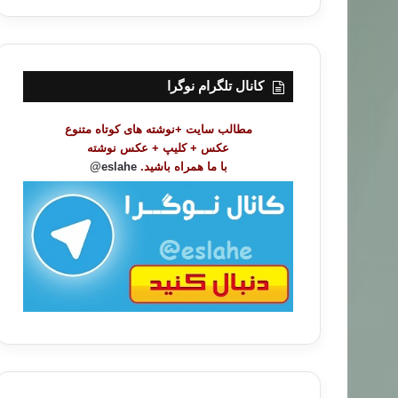
ر
س
ت
م
و
کانال تلگرام نوگرا
ض
و
مطالب سایت +نوشته های کوتاه متنوع
ع
عکس + کلیپ + عکس نوشته
ا
با ما همراه باشید.
eslahe@
ت
/
ب
ا