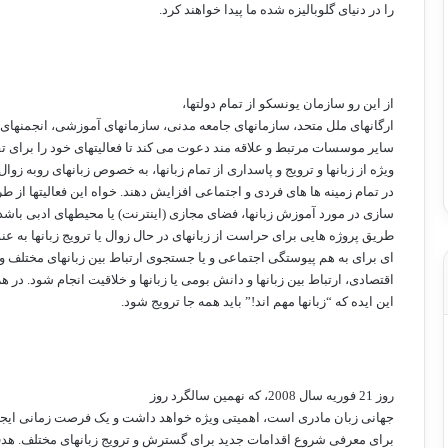
را در دنیای گلوبالیزه شده ما پیدا خواهند کرد.
از این رو سازمان یونسکو از تمام دولتها،
ارگانهای ملل متحد، سازمانهای جامعه مدنی، سازمانهای آموزشی، انجمنهای 
سایر موسسات مرتبط و علاقه مند دعوت می کند تا فعالیتهای خود را برای 
ویژه از زبانها و ترویج و پاسداری از تمام زبانها، به خصوص زبانهای روبه زوال،
در تمام زمینه ها های فردی و اجتماعی افزایش دهند. خواه این فعالیتها از ط
سازی در مورد آموزش زبانها، فضای مجازی (اینترنت) یا محیطهای ادبی باشد.
طریق پروژه هایی برای حراست از زبانهای در حال زوال یا ترویج زبانها به عن
ای برای به هم پیوستگی اجتماعی و یا جستجوی ارتباط بین زبانهای مختلف و
اقتصادی، ارتباط بین زبانها و دانش بومی یا زبانها و خلاقیت انجام شود. در ه
این ایده که “زبانها مهم اند!” باید همه جا ترویج شود.
روز 21 فوریه سال 2008، که نهمین سالگرد روز
جهانی زبان مادری است، اهمیتی ویژه خواهد داشت و یک فرصت زمانی ایجا
برای معرفی شروع اقدامات جدید برای گسترش و ترویج زبانهای مختلف. هد