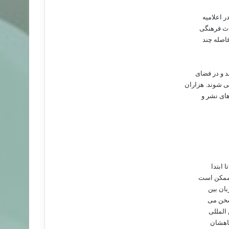
ر اعلامیه
 و در فضای
می شوند. هزاران
های نشر و
 ابتدا
ه ممکن است
بان بین
 سخن می
 المللی
گاهشان