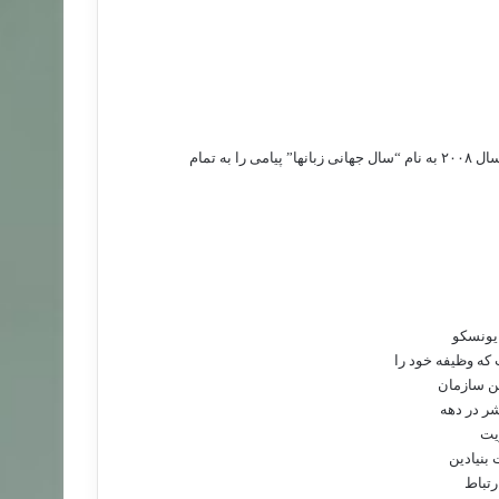
 سال
۲۰۰۸
به نام “سال جهانی زبانها” پیامی را به تمام
 یونسکو
که وظیفه خود را
ین سازمان
شر در دهه
ویت
بنیادین
رتباط