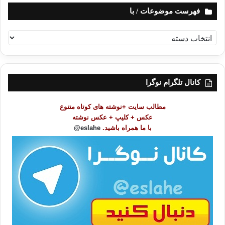
فهرست موضوعات / با
ف
ه
ر
س
ت
کانال تلگرام نوگرا
م
و
مطالب سایت +نوشته های کوتاه متنوع
ض
عکس + کلیپ + عکس نوشته
و
با ما همراه باشید.
eslahe@
ع
ا
ت
/
ب
ا