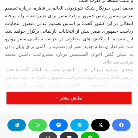
و تثبیت تسلط بر قدرت است.
محمد امین خبرنگار شبکه تلویزیونی العالم در قاهره، درباره تصمیم
عدلی منصور رئیس جمهور موقت مصر برای تغییر نقشه راه مرحله
انتقالی در این کشور گفت: بر اساس تصمیم عدلی منصور انتخابات
ریاست جمهوری مصر پیش از انتخابات پارلمانی برگزار خواهد شد.
این تصمیم با واکنش های متفاوتی در عرصه سیاسی مصر روبرو
شد. طرفداران نظام جدید مصر این تصمیم را گامی برای پایان دادن
به سخن گفتن اخوان المسلمین درباره مشروعیت داشتن محمد
مرسی می دانند.
مجدی شرابیه دبیرکل حزب التجمع مصر به العالم گفت:«محمد
مرسی اصلا نباید در انتخابات ریاست جمهوری نامزد می شد. معرفی
نامزد اخوان المسلمین در انتخابات ریاست جمهوری باعث برملا
شدن طرح های اخوان المسلمین در هشتاد و پنج سال گذشته و
نمایش بیشتر
شکست این طرح ها شد.»
در ادامه این گزارش آمده است: اما مخالفان نظام مصر معتقدند
تصمیم عدلی منصور نشانه شتابزدگی فرماندهان ارتش برای معرفی
رئیس جمهور آینده این کشور و تسلط بیشتر بر قدرت است.
مجدی احمد حسین رئیس حزب استقلال مصر به العالم گفت:«این