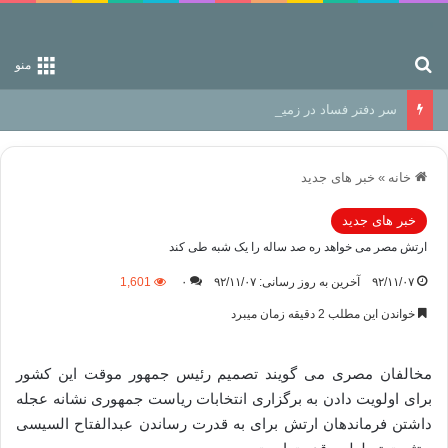
جستجو برای
منو
سر دفتر فساد در زمین‌، دوری وکناره‌گیری از راه خداست‌!
خانه
»
خبر های جدید
خبر های جدید
ارتش مصر می خواهد ره صد ساله را یک شبه طی کند
۹۲/۱۱/۰۷
آخرین به روز رسانی: ۹۲/۱۱/۰۷
۰
1,601
خواندن این مطلب 2 دقیقه زمان میبرد
مخالفان مصری می گویند تصمیم رئیس جمهور موقت این کشور
برای اولویت دادن به برگزاری انتخابات ریاست جمهوری نشانه عجله
داشتن فرماندهان ارتش برای به قدرت رساندن عبدالفتاح السیسی