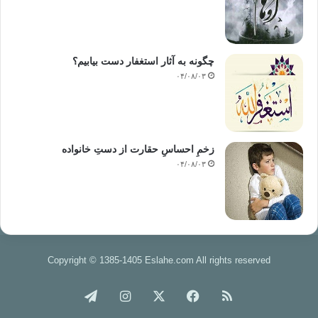
چگونه به آثار استغفار دست بیابیم؟
۰۴/۰۸/۰۳
زخمِ احساسِ حقارت از دستِ خانواده
۰۴/۰۸/۰۳
Copyright © 1385-1405 Eslahe.com All rights reserved
خوراک
فیس
X
اینستاگرام
تلگرام