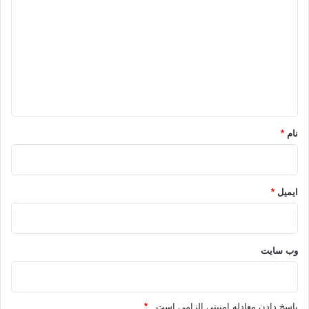
ی
د
گ
ا
ه
*
نام
*
ایمیل
*
وب‌ سایت
پاسخ دادن معادله امنیتی الزامی است .
*