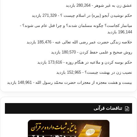
عشق زن به غیر شوهر
- 280,264 بازدید
حکم نوشیدن آبجو (بیره) در اسلام چیست ؟
- 271,329 بازدید
میانمار کجاست؟ چگونه مسلمان شدند؟ و چرا قتل عام می شوند؟
-
196,144 بازدید
خلاصه زندگی حضرت عمر رضی الله تعالی عنه
- 185,476 بازدید
روش صحیح و علمی حفظ کردن
- 180,570 بازدید
حکم بوسه کردن و ملاعبه در هنگام روزه
- 173,616 بازدید
نصیب زن در بهشت چیست؟
- 152,965 بازدید
بیست و هشت معجزه از معجزات حضرت محمّد رسول الله
- 148,961 بازدید
تناقضات قرآنی