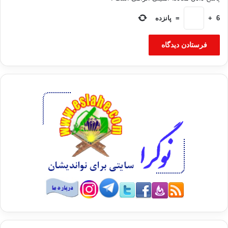
6
+
=
پانزده