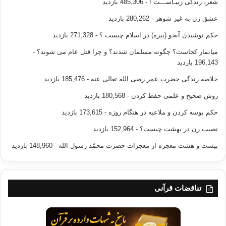
شعر، زندگی زیبـاســـت !
- 485,306 بازدید
به برج دوم را دریافت کردم.
عشق زن به غیر شوهر
- 280,262 بازدید
روزهای اول بعد از حادثه، مطبوعات به دست
حکم نوشیدن آبجو (بیره) در اسلام چیست ؟
- 271,328 بازدید
داشتن اعراب و مسلمانان در پشت صحنه ماجرا اشاره می¬کردند. در همان روز
از طرف
میانمار کجاست؟ چگونه مسلمان شدند؟ و چرا قتل عام می شوند؟
-
مرکز اسلامی جلسه¬ای ترتیب داده شد. من نیز از طریق تلفن به این مرکز
196,143 بازدید
دعوت شدم و
خلاصه زندگی حضرت عمر رضی الله تعالی عنه
- 185,476 بازدید
قرار تشکیل یک پایگاه اهداء خون را گرفتم. با ارتباطی که با صلیب سرخ ایالات
متحده¬ی آمریکا داشتم، واحدی تشکیل دادیم. فعالیتهای مربوط به مرکز
روش صحیح و علمی حفظ کردن
- 180,568 بازدید
اسلامی را به
حکم بوسه کردن و ملاعبه در هنگام روزه
- 173,615 بازدید
مطبوعات گزارش می¬دادیم و برای جلوگیری از هرگونه حمله¬ی احتمالی به
مرکز اسلامی
نصیب زن در بهشت چیست؟
- 152,964 بازدید
قرار امنیتی گرفتیم. روز چهارشنبه از سوی روزنامه¬ها و تلویزیون و رادیو زیر
بیست و هشت معجزه از معجزات حضرت محمّد رسول الله
- 148,960 بازدید
باران
سوالات مربوطه قرار گرفتیم و به دو کانال تلویزیونی نیز دعوت شدم. به دو
روزنامه¬ی
معروف بوستون گلوب
bostone globe
و وال استریت جورنال
wall
تناقضات قرآنی
street journal
بیاناتی
دادیم. به عنوان یک مسلمان عدم ارتباط خود را با حادثه سازان، و به عنوان یک
انسان