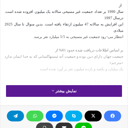
از
سال 1990 بر تعداد جمعیت غیر مسیحی سالانه یک میلیون افزوده شده است.
درسال 1997
این افزایش به سالانه 47 میلیون ارتقاء یافته است. بدین منوال تا سال 2025
میلادی
انتظار می¬رود جمعیت غیر مسیحی به 5/5 میلیارد نفر برسد.
بر اساس اطلاعات دریافت شده حدود 81% از
جمعیت جهان دارای دین بوده و جمعیت آته ئیستهاکسانی که به خدا ایمان ندارد
«مترجم»
یک میلیارد و یکصد و یازده میلیون نفر بر آورد شده است.
در کل جهان 15 هزار نوع دین یا حرکت های
دینی وجود دارد که روزانه 2 الی 3 دین جدید و یا حرکت نو به این مجموعه
نمایش بیشتر
می¬پیوندند
از سوی دیگر در میان 360 نوع زبان مختلف 24 میلیون کتاب متفاوت یافت
میشود و
سالانه نهصد هزار کتاب جدید به بازار عرضه می¬گردد.