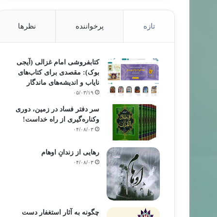
تازه
پرخواننده
نظرها
کتابفروشی امام غزالی (آیجی
بوک): مقصدی برای کتاب‌های
نایاب و اندیشه‌های ماندگار
تربیت، اخلاق و تزکیه
۰۵/۰۳/۱۹
سر دفتر فساد در زمین‌، دوری
۸۹/۱۱/۱۸
وکناره‌گیری از راه خداست‌!
ت افراد رنج دیده و اندوهگین
۰۴/۰۸/۰۳
رهایی از زندانِ اوهام
۰۴/۰۸/۰۳
چگونه به آثار استغفار دست