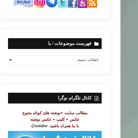
فهرست موضوعات / با
ف
ه
ر
س
ت
م
و
کانال تلگرام نوگرا
ض
و
مطالب سایت +نوشته های کوتاه متنوع
ع
عکس + کلیپ + عکس نوشته
ا
با ما همراه باشید.
eslahe@
ت
/