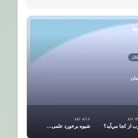
بط
لال
مان
۸۸/۰۸/۱۶
۸۶/۰۴
 از کجا مي‌آيد؟
شیوه برخورد علمی با موضوعات مورد اختلاف