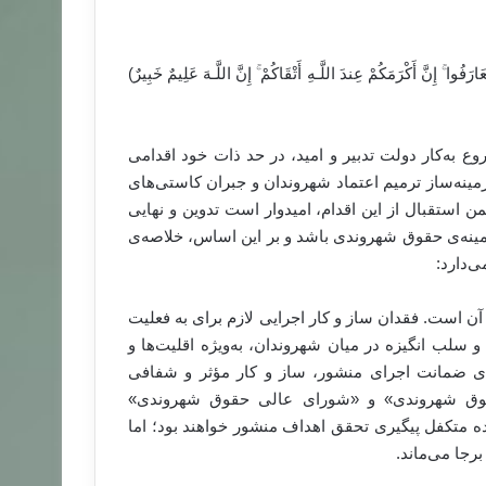
رَ‌فُوا ۚ إِنَّ أَكْرَ‌مَكُمْ عِندَ اللَّـهِ أَتْقَاكُمْ ۚ إِنَّ اللَّـهَ عَلِيمٌ خَبِيرٌ‌)
 به‌کار دولت تدبیر و امید، در حد ذات خود اقدامی
مینه‌ساز ترمیم اعتماد شهروندان و جبران کاستی‌‌های
استقبال از این اقدام، امیدوار است تدوین و نهایی
ینه‌ی حقوق شهروندی باشد و بر این اساس، خلاصه‌ی
‌دارد:
ن است. فقدان ساز و کار اجرایی لازم برای به فعلیت
 سلب انگیزه در میان شهروندان، به‌ویژه اقلیت‌ها و
ای ضمانت اجرای منشور، ساز و کار مؤثر و شفافی
قوق شهروندی» و «شورای عالی حقوق شهروندی»
ه متکفل پیگیری تحقق اهداف منشور خواهند بود؛ اما
جا می‌ماند.