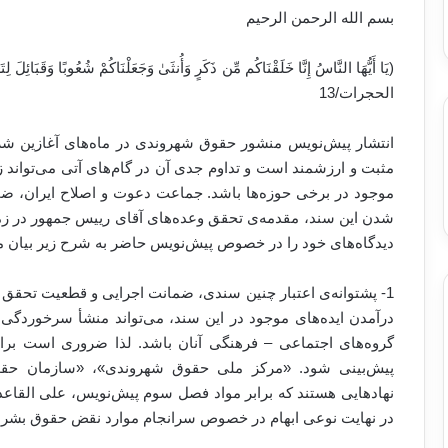
بسم الله الرحمن الرحیم
(يَا أَيُّهَا النَّاسُ إِنَّا خَلَقْنَاكُم مِّن ذَكَرٍ‌ وَأُنثَىٰ وَجَعَلْنَاكُمْ شُعُوبًا وَقَبَائِلَ لِتَعَا
الحجرات/13
انتشار پیش‌نویس منشور حقوق شهروندی در ماه‌های آغازین شروع
مثبت و ارزشمند است و تداوم جدی آن در گام‌های آتی می‌تواند ز
موجود در برخی حوزه‌ها باشد. جماعت دعوت و اصلاح ایران، ضمن 
شدن این سند، مقدمه‌ی تحقق وعده‌های آقای رییس جمهور در زم
دیدگاه‌های خود را در خصوص پیش‌نویس حاضر به شرح زیر بیان می
1- پشتوانه‌ی اعتبار چنین سندی، ضمانت اجرایی و قطعیت تحقق آ
درآمدن ایده‌های موجود در این سند، می‌تواند منشأ سرخوردگی و
گروه‌های اجتماعی – فرهنگی آنان باشد. لذا ضروری است بر
پیش‌بینی شود. «مرکز ملی حقوق شهروندی»، «سازمان ح
نهادهایی هستند که برابر مواد فصل سوم پیش‌نویس، علی القاعد
در نهایت نوعی ابهام در خصوص سرانجام موارد نقض حقوق بشر بر