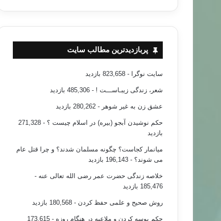
پربازدیدترین مطالب سایت
سایت نوگرا
- 823,658 بازدید
شعر، زندگی زیبـاســـت !
- 485,306 بازدید
عشق زن به غیر شوهر
- 280,262 بازدید
حکم نوشیدن آبجو (بیره) در اسلام چیست ؟
- 271,328
بازدید
میانمار کجاست؟ چگونه مسلمان شدند؟ و چرا قتل عام
می شوند؟
- 196,143 بازدید
خلاصه زندگی حضرت عمر رضی الله تعالی عنه
-
185,476 بازدید
روش صحیح و علمی حفظ کردن
- 180,568 بازدید
حکم بوسه کردن و ملاعبه در هنگام روزه
- 173,615