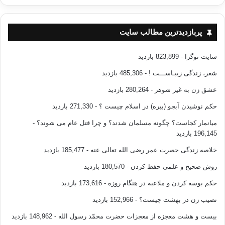
خودشان را انجام دهند تا به طور غیر مستقیم برای زندگی آینده شان
آماده شوند و در سالهای اول ازدواج با مشکلات راحت تر برخورد
پربازدیدترین مطالب سایت
کنند. اولین روزی که می خواستم اتو کشیدن را به او یاد دهم تعدادی
دستمال به او دادم و خواستم تمام صبح را کارش مشغول شود. (لورا
سایت نوگرا
- 823,899 بازدید
نگاه کن. تو باید اتو کردن را یاد بگیری. اینجوری. ببین تو باید خود را
برای زندگی آماده کنی. )
شعر، زندگی زیبـاســـت !
- 485,306 بازدید
عشق زن به غیر شوهر
- 280,264 بازدید
دختر کوچکم که هر روز کتابش را جلویش باز می کرد و می خواند
حکم نوشیدن آبجو (بیره) در اسلام چیست ؟
- 271,330 بازدید
گفت:( مامان، لطفا” لطفی بهم بکن مرا برای زندگی آینده آماده
نکن.) مشخص شد که راه و روش من انگیزه کافی را در او ایجاد
میانمار کجاست؟ چگونه مسلمان شدند؟ و چرا قتل عام می شوند؟
-
196,145 بازدید
نکرده بود.
خلاصه زندگی حضرت عمر رضی الله تعالی عنه
- 185,477 بازدید
دکتر کلایدنارامور به خاطر می آورد که وقتی کوچک بود و پنج برادر
روش صحیح و علمی حفظ کردن
- 180,570 بازدید
داشت مادرش همیشه به او می گفت:( کاش چهل تا بچه مثل تو می
حکم بوسه کردن و ملاعبه در هنگام روزه
- 173,616 بازدید
داشتم.) وقتی مادرش این حرف را به او می گفت او احساس بزرگی
می کرد و حرف مادرش را باور می کرد.
نصیب زن در بهشت چیست؟
- 152,966 بازدید
بیست و هشت معجزه از معجزات حضرت محمّد رسول الله
- 148,962 بازدید
یک روز از پنجره بیرون را نگاه کردم چشمم به میچل افتاد که حیاط را