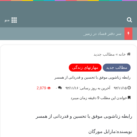
جستجو برای
منو
سر دفتر فساد در زمین‌، دوری وکناره‌گیری از راه خداست‌!
خانه
»
مطالب جدید
مطالب جدید
مهارتهای زندگی
رابطه زناشویی موفق با تحسین و قدردانی از همسر
۹۲/۱۱/۱۵
آخرین به روز رسانی: ۹۲/۱۱/۱۶
۰
2,879
خواندن این مطلب 9 دقیقه زمان میبرد
رابطه زناشویی موفق با تحسین و قدردانی از همسر
نویسنده:مارابل مورگان