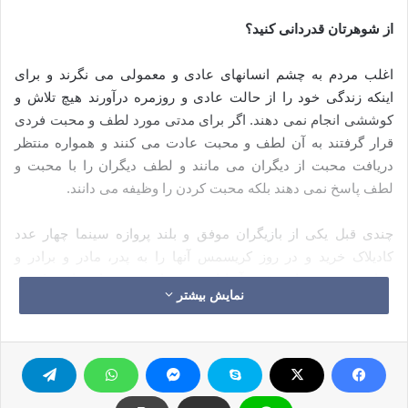
از شوهرتان قدردانی کنید؟
اغلب مردم به چشم انسانهای عادی و معمولی می نگرند و برای
اینکه زندگی خود را از حالت عادی و روزمره درآورند هیچ تلاش و
کوششی انجام نمی دهند. اگر برای مدتی مورد لطف و محبت فردی
قرار گرفتند به آن لطف و محبت عادت می کنند و همواره منتظر
دریافت محبت از دیگران می مانند و لطف دیگران را با محبت و
لطف پاسخ نمی دهند بلکه محبت کردن را وظیفه می دانند.
چندی قبل یکی از بازیگران موفق و بلند پروازه سینما چهار عدد
کادیلاک خرید و در روز کریسمس آنها را به پدر، مادر و برادر و
خواهرش هدیه داد. وقتی آنها این هدیه ارزشمند را دریافت کردند
نمایش بیشتر
دست به کاری زدند. که اصلا انتظار نمی رفت. به جای اینکه به خاطر
این هدایا از برادر و فرزندشان تشکر کنند به عیب جویی از هدایای
دریافتی پرداختند و آنها آنقدر از ماشینها عیب و ایراد گرفتند که
بازیگر دست و دلباز تحمل شنیدن آنها را از دست داد. او که کوزه
صبرش تمام شده بود سوار یک تاکسی شد و به سمت فرودگاه رفت