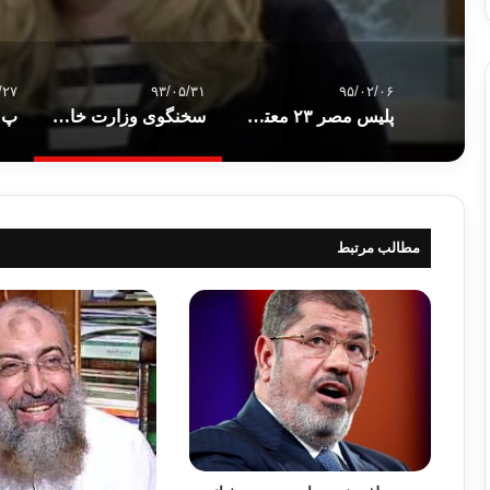
/۲۷
۹۳/۰۵/۳۱
۹۵/۰۲/۰۶
پلیس مصر ۲۳ معترض را بازداشت کرد
سخنگوی وزارت خارجه آمریکااعلام کرد:داعش نماینده هیچ دینی نیست
مطالب مرتبط