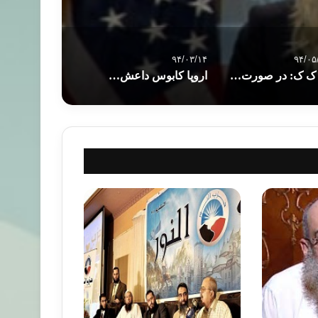
۹۴/۰۳/۱۴
۹۴/۰۵
پ ک ک: در صورت میانجیگری آمریکا حاضر به پذیرش آتش بس هستیم
اروپا کابوس داعش می بیند