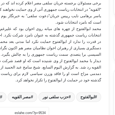
برخی مسئولان برجسته جریان سلفی مصر اعلام کرده اند که در
“القویه” در انتخابات ریاست جمهوری آتی از وی حمایت نخواهند کر
یاسر برهامی نایب رییس جریان”دعوت سلفی” به خبرنگار یوم ا
است که نامزد انتخابات شود.
محمد ابوالفتوح از چهره های میانه روی اخوان بود که علیرغم 
انتخابات ریاست جمهوری گذشته به عنوان نامزد شرکت نکرد. اخو
در قدرت را ندارد از ابوالفتوح حمایت نکرد اما مدتی بعد مح
دستگیری بسیاری از رهبران اخوان نظامیان مصر هم اکنون نگرا
السیسی برا یتصدی سمت ریاست جمهوری را به چالش بگیرد. 
دیدار با محمد ابوالفتوح از وی شنیده است که او قصد شرکت در
القویه رد شد. به گزارش الیوم السابع، شیخ سامح عبد الحمید از ج
دمدمی مزاج است او را فاقد وزرن سیاسی لازم برای ریاست 
گذشته خود در حمایت از ابوالفتوح را تکرار نخواهد کرد.
ابوالفتوح
حزب سلفی نور
مصر القویه