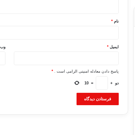
ه
*
نام
*
ایمیل
*
وب‌
پاسخ دادن معادله امنیتی الزامی است .
*
دو
+
=
10