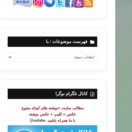
فهرست موضوعات / با
ف
ه
ر
س
ت
م
و
کانال تلگرام نوگرا
ض
و
مطالب سایت +نوشته های کوتاه متنوع
ع
عکس + کلیپ + عکس نوشته
ا
با ما همراه باشید.
eslahe@
ت
/