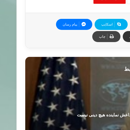
اسکایپ
پیام رسان
چاپ
بط
اعش نماینده هیچ دینی نیست