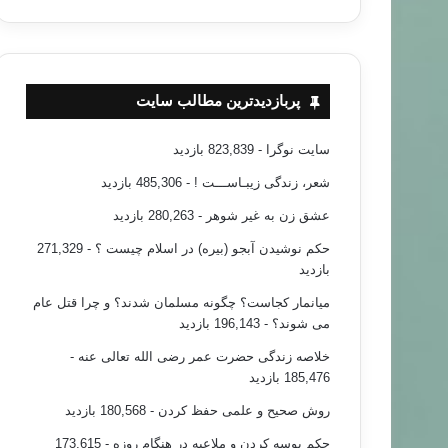
پربازدیدترین مطالب سایت
سایت نوگرا
- 823,839 بازدید
شعر، زندگی زیبـاســـت !
- 485,306 بازدید
عشق زن به غیر شوهر
- 280,263 بازدید
حکم نوشیدن آبجو (بیره) در اسلام چیست ؟
- 271,329
بازدید
میانمار کجاست؟ چگونه مسلمان شدند؟ و چرا قتل عام
می شوند؟
- 196,143 بازدید
خلاصه زندگی حضرت عمر رضی الله تعالی عنه
-
185,476 بازدید
روش صحیح و علمی حفظ کردن
- 180,568 بازدید
حکم بوسه کردن و ملاعبه در هنگام روزه
- 173,615