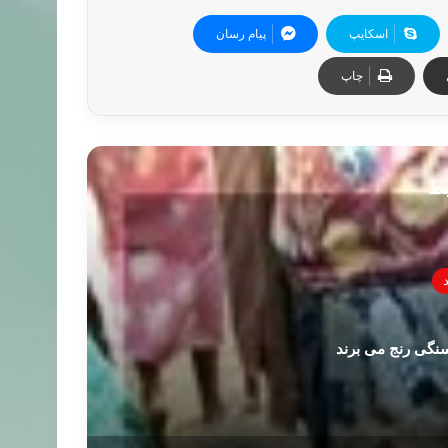
اسکایپ
پیام رسان
چاپ
بط