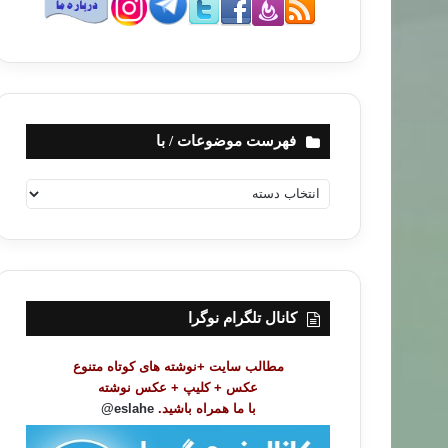
فهرست موضوعات / با
ف
ه
ر
س
ت
م
و
کانال تلگرام نوگرا
ض
و
مطالب سایت +نوشته های کوتاه متنوع
ع
عکس + کلیپ + عکس نوشته
ا
با ما همراه باشید.
eslahe@
ت
/