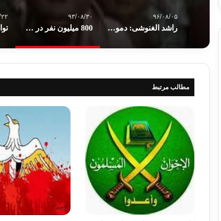
/۲۲
۹۳/۰۸/۳۰
۹۶/۰۸/۰۵
راشد الغنوشی: دموکراسی در همه جا جز جهان عرب وجود دارد
800 ميليون نفر در دنيا از گرسنگی رنج می برند
مطالب مرتبط