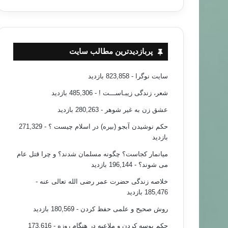
پربازدیدترین مطالب سایت
سایت نوگرا
- 823,858 بازدید
شعر، زندگی زیبـاســـت !
- 485,306 بازدید
عشق زن به غیر شوهر
- 280,263 بازدید
حکم نوشیدن آبجو (بیره) در اسلام چیست ؟
- 271,329
بازدید
میانمار کجاست؟ چگونه مسلمان شدند؟ و چرا قتل عام
می شوند؟
- 196,144 بازدید
خلاصه زندگی حضرت عمر رضی الله تعالی عنه
-
185,476 بازدید
روش صحیح و علمی حفظ کردن
- 180,569 بازدید
حکم بوسه کردن و ملاعبه در هنگام روزه
- 173,616