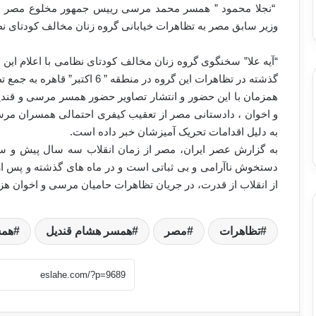
“نجلا محمود ” همسر محمد مرسی رییس جمهور مخلوع مصر به
وزیر سابق مصر به تظاهرات خیابانی گروه زنان مخالف کودتای ن
“آیه علا” سخنگوی گروه زنان مخالف کودتای نظامی با اعلام ای
گذشته در تظاهرات این گروه در منطقه ” 6 اکتبر” قاهره به جمع تظاهرات کنندگان پیوستند.
همزمان با این حضور و انتشار تصاویر حضور همسر مرسی و قند
و اخوان ، دادستانی مصر از تعقیب کیفری احتمالی همسران مرسی
به دلیل اقدامات تحریک آمیزشان خبر داده است.
به گزارش عصر ایران، مصر از زمان انقلاب سه سال پیش و 
دستخوش ناآرامی و بی ثباتی است و در ماه های گذشته و پس
از انقلاب از قدرت، در جریان تظاهرات حامیان مرسی و اخوان هز
تظاهرات
مصر
همسر هشام قندیل
هم