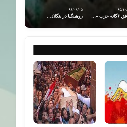
۹۶/۰۸/۰۵
۹۵/۱۰
توافق ۶گانه حزب «دموکرات کردستان» و «اتحاد میهنی کردستان» عراق
روهینگیا در بنگلادش؛ زنگ خطر سریع ترین رشد آوارگی در جهان +تصاویر