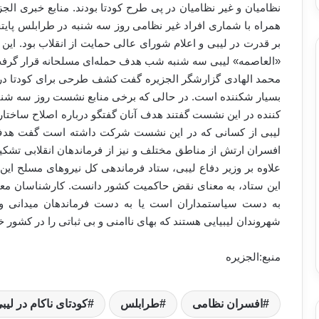
نظامیان و غیر نظامیان در پی طرح کودتا بودند. منابع خبری الج
همراه با شماری افراد غیر نظامی روز سه شنبه در طرابلس پا
بر قدرت در لیبی و اعلام شورای عالی حمایت از انقلاب بود. ا
«العاصمه» لیبی سه ‌شنبه شب هدف حمله‌ای مسلحانه قرار گرف
محمد الهادی گزارشگر الجزیره گفت کشف طرحی برای کودتا در 
بسیار شکننده است. در حالی که برخی منابع نشست روز سه شنب
کننده در این نشست گفتند هدف آنان گفتگو درباره اصلاح ساختا
لیبی از کسانی که در این نشست شرکت داشته است گفت هدف م
افسران ارتش از مناطق مختلف و نیز از فرماندهان انقلابی تشکیل
علاوه بر وزیر دفاع لیبی، ستاد فرماندهی کل نیروهای مسلح این
این ستاد، به معنای نقض حاکمیت کشور دانست. کارشناسان معتق
به دست سیاستمداران است یا به دست فرماندهان میدانی و ا
شهروندان لیبیایی هستند که بهای ناامنی و بی ثباتی را در کشور خ
منبع:الجزیره
افسران نظامی
طرابلس
کودتای ناکام در لیب