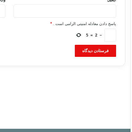
پاسخ دادن معادله امنیتی الزامی است .
*
5
=
2
−