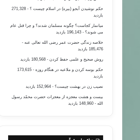
حکم نوشیدن آبجو (بیره) در اسلام چیست ؟
- 271,328
بازدید
میانمار کجاست؟ چگونه مسلمان شدند؟ و چرا قتل عام
می شوند؟
- 196,143 بازدید
خلاصه زندگی حضرت عمر رضی الله تعالی عنه
-
185,476 بازدید
روش صحیح و علمی حفظ کردن
- 180,568 بازدید
حکم بوسه کردن و ملاعبه در هنگام روزه
- 173,615
بازدید
نصیب زن در بهشت چیست؟
- 152,964 بازدید
بیست و هشت معجزه از معجزات حضرت محمّد رسول
الله
- 148,960 بازدید