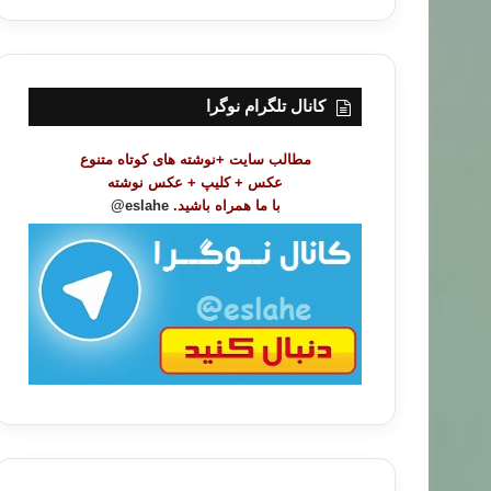
ر
س
ت
م
و
کانال تلگرام نوگرا
ض
و
مطالب سایت +نوشته های کوتاه متنوع
ع
عکس + کلیپ + عکس نوشته
ا
با ما همراه باشید.
eslahe@
ت
/
ب
ا