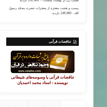
نصیب زن در بهشت چیست؟
- 152,965 بازدید
بیست و هشت معجزه از معجزات حضرت محمّد رسول
الله
- 148,960 بازدید
تناقضات قرآنی
تناقضات قرآنی یا وسوسه‌های شیطانی
نویسنده : استاد محمد احمدیان