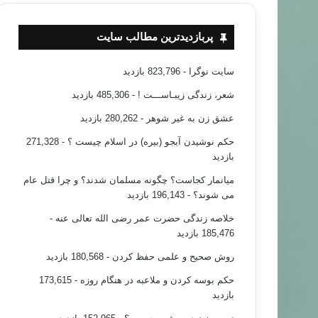
پربازدیدترین مطالب سایت
سایت نوگرا
- 823,796 بازدید
شعر، زندگی زیبـاســـت !
- 485,306 بازدید
عشق زن به غیر شوهر
- 280,262 بازدید
حکم نوشیدن آبجو (بیره) در اسلام چیست ؟
- 271,328
بازدید
میانمار کجاست؟ چگونه مسلمان شدند؟ و چرا قتل عام
می شوند؟
- 196,143 بازدید
خلاصه زندگی حضرت عمر رضی الله تعالی عنه
-
185,476 بازدید
روش صحیح و علمی حفظ کردن
- 180,568 بازدید
حکم بوسه کردن و ملاعبه در هنگام روزه
- 173,615
بازدید