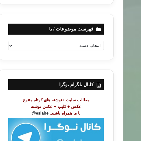
فهرست موضوعات / با
ف
ه
ر
س
ت
م
و
کانال تلگرام نوگرا
ض
و
مطالب سایت +نوشته های کوتاه متنوع
ع
عکس + کلیپ + عکس نوشته
ا
با ما همراه باشید.
eslahe@
ت
/
ب
ا