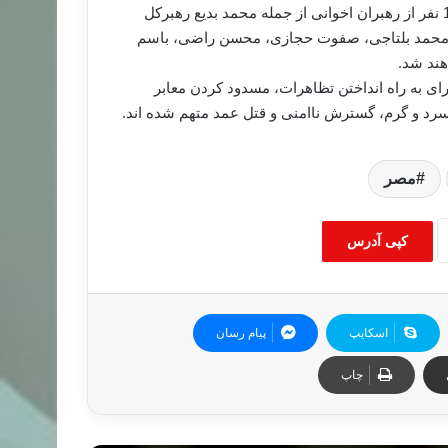
در جلسه امروز دادگاه که دومین جلسه محاکمه به شمار می آید12 نفر از رهبران اخوانی از جمله محمد بدیع رهبرکل
 محمد بلتاجی، صفوت حجازی، محسن راضی، باسم
هند شد.
رای به راه انداختن تظاهرات، مسدود کردن معابر
سرد و گرم، گسترش ناامنی و قتل عمد متهم شده اند.
مصر
کپی آدرس
اسکایپ
پیام رسان
چاپ