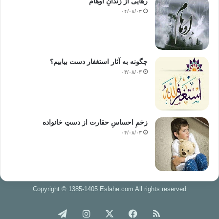
رهایی از زندانِ اوهام
۰۴/۰۸/۰۳
چگونه به آثار استغفار دست بیابیم؟
۰۴/۰۸/۰۳
زخمِ احساسِ حقارت از دستِ خانواده
۰۴/۰۸/۰۳
Copyright © 1385-1405 Eslahe.com All rights reserved
خوراک
فیس
X
اینستاگرام
تلگرام