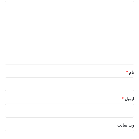
د
ی
د
گ
ا
ه
*
نام
*
ایمیل
*
وب‌ سایت