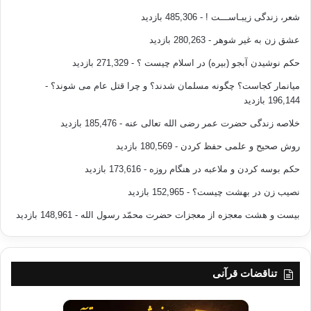
شعر، زندگی زیبـاســـت !
- 485,306 بازدید
عشق زن به غیر شوهر
- 280,263 بازدید
حکم نوشیدن آبجو (بیره) در اسلام چیست ؟
- 271,329 بازدید
میانمار کجاست؟ چگونه مسلمان شدند؟ و چرا قتل عام می شوند؟
-
196,144 بازدید
خلاصه زندگی حضرت عمر رضی الله تعالی عنه
- 185,476 بازدید
روش صحیح و علمی حفظ کردن
- 180,569 بازدید
حکم بوسه کردن و ملاعبه در هنگام روزه
- 173,616 بازدید
نصیب زن در بهشت چیست؟
- 152,965 بازدید
بیست و هشت معجزه از معجزات حضرت محمّد رسول الله
- 148,961 بازدید
تناقضات قرآنی