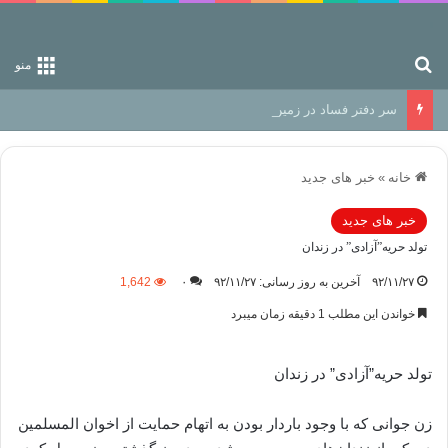
جستجو برای
منو
سر دفتر فساد در زمین‌، دوری وکناره‌گیری از راه خداست‌!
خانه
»
خبر های جدید
خبر های جدید
تولد حریه”آزادی” در زندان
۹۲/۱۱/۲۷
آخرین به روز رسانی: ۹۲/۱۱/۲۷
۰
1,642
خواندن این مطلب 1 دقیقه زمان میبرد
تولد حریه”آزادی” در زندان
زن جوانی که با وجود باردار بودن به اتهام حمایت از اخوان المسلمین