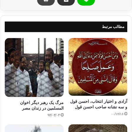
رفتار ناشایستی با دهب حمدی در زندان داشته و وی بارها مورد
ضرب و شتم قرار گرفته است.
بعد از برکناری محمد مرسی و اوج گرفتن اعتراضات حامیان وی،
تعداد زیادی از معترضان با وجود سن کم و یا شرایط ویژه با احکام
مطالب مرتبط
سنگینی در زندان‌های مصر به سر می‌برند.
آزادی
تولد حریه
زندان مصر
وضع حمل
کپی آدرس
آزادی و اختیار انتخاب، احسن قول
مرگ يک رهبر ديگر اخوان
و سه نشانه صاحب احسن قول
المسلمين در زندان مصر
۰۰/۱۲/۱۶
۹۴/۰۳/۰۴