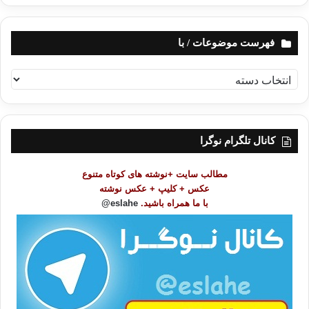
فهرست موضوعات / با
ف
ه
ر
س
ت
کانال تلگرام نوگرا
م
و
مطالب سایت +نوشته های کوتاه متنوع
ض
عکس + کلیپ + عکس نوشته
و
با ما همراه باشید.
eslahe@
ع
ا
ت
/
ب
ا