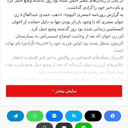
در یکی از زندان‌های مصر حبس شده بود روز گذشته وضع حمل کرد
و نام دختر خود را آزادی گذاشت.
به گزارش روزنامه «مصری الیوم»، «دهب حمدی عبدالعال» زن
جوان مصری که با وجود باردار بودن تنها به دلیل حمایت از اخوان
المسلمین زندانی شده بود روز گذشته وضع حمل کرد.
این زن جوان که بعد از وخامت اوضاع جسمی‌اش به بیمارستان
الزیتون منتقل شده بود اولین فرزند خود را «حریه» (آزادی) نام نهاده
است.
کاربران شبکه‌های اجتماعی در واکنش به این خبر اقدام به انتشار
عکس‌های این زن جوان کرده‌‌اند که بعد از وضع حمل همچنان به تخت
بیمارستان نیز زنجیر شده و دستبند به دست دارد.
سازمان حمایت از حقوق بشر از دادستانی مصر خواسته بود که این
مادر ۱۹ ساله را که تنها به دلیل حضور در تظاهرات حامیان اخوان
نمایش بیشتر
زندانی شده به دلیل شرایط ویژه اش آزاد کند.
دادستانی مصر بعد از حمایت مردم در شبکه‌های مجازی دستور
آزادی این مادر جوان وی را به شرط اعلام و تضمین محل اقامتش
صادر کرده است.
پیش از این وکیل این زن بارها گزارش داده بود که مأموران زندان