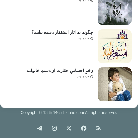
۰۴/۰۸/۰۳
چگونه به آثار استغفار دست بیابیم؟
۰۴/۰۸/۰۳
زخمِ احساسِ حقارت از دستِ خانواده
۰۴/۰۸/۰۳
Copyright © 1385-1405 Eslahe.com All rights reserved
خوراک
فیس
X
اینستاگرام
تلگرام