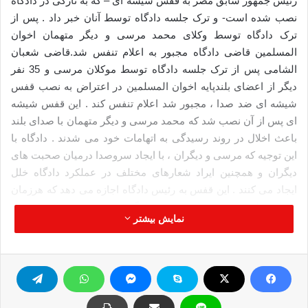
رئیس جمهور سابق مصر به قفس شیشه ای – که به تازگی در دادگاه
نصب شده است- و ترک جلسه دادگاه توسط آنان خبر داد . پس از
ترک دادگاه توسط وکلای محمد مرسی و دیگر متهمان اخوان
المسلمین قاضی دادگاه مجبور به اعلام تنفس شد.قاضی شعبان
الشامی پس از ترک جلسه دادگاه توسط موکلان مرسی و 35 نفر
دیگر از اعضای بلندپایه اخوان المسلمین در اعتراض به نصب قفس
شیشه ای ضد صدا ، مجبور شد اعلام تنفس کند . این قفس شیشه
ای پس از آن نصب شد که محمد مرسی و دیگر متهمان با صدای بلند
باعث اخلال در روند رسیدگی به اتهامات خود می شدند . دادگاه با
این توجیه که مرسی و دیگران ، با ایجاد سروصدا درمیان صحبت های
دیگران و همچنین ایراد شعارهای مختلف در عملکرد دادگاه خلل
ایجاد می کنند . این قفس به رئیس دادگاه اجازه می دهد که هرزمان
بخواهد جلوی صحبت های متهمین را بگیرد و خود صحبت کند . محمد
نمایش بیشتر
مرسی رئیس جمهور سابق مصر در یک کودتای نظامی توسط ارتش
این کشور از کار برکنار شد و به اتهامات مختلف از جمله فرار اززندان
در زمان دیکتاتور سابق مصر و ارتباط با بیگانگان محاکمه می شود.
دادگاهی مرسی
قفس شیشه ای
مصر