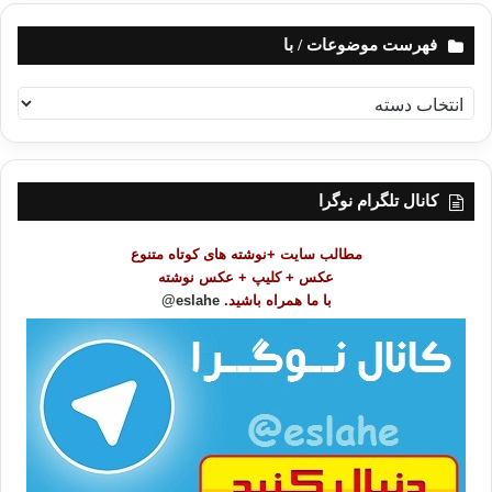
فهرست موضوعات / با
ف
ه
ر
س
ت
کانال تلگرام نوگرا
م
و
مطالب سایت +نوشته های کوتاه متنوع
ض
عکس + کلیپ + عکس نوشته
و
با ما همراه باشید.
eslahe@
ع
ا
ت
/
ب
ا