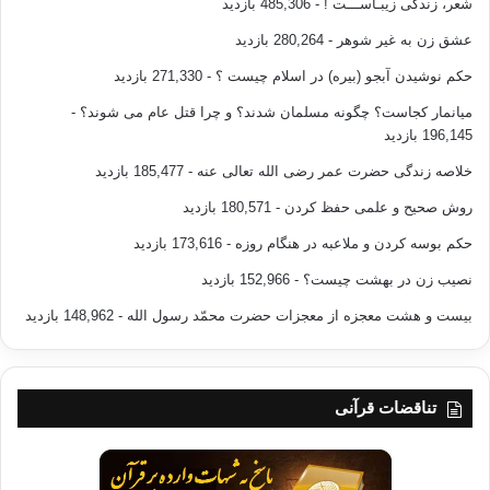
شعر، زندگی زیبـاســـت !
- 485,306 بازدید
عشق زن به غیر شوهر
- 280,264 بازدید
حکم نوشیدن آبجو (بیره) در اسلام چیست ؟
- 271,330 بازدید
میانمار کجاست؟ چگونه مسلمان شدند؟ و چرا قتل عام می شوند؟
-
196,145 بازدید
خلاصه زندگی حضرت عمر رضی الله تعالی عنه
- 185,477 بازدید
روش صحیح و علمی حفظ کردن
- 180,571 بازدید
حکم بوسه کردن و ملاعبه در هنگام روزه
- 173,616 بازدید
نصیب زن در بهشت چیست؟
- 152,966 بازدید
بیست و هشت معجزه از معجزات حضرت محمّد رسول الله
- 148,962 بازدید
تناقضات قرآنی