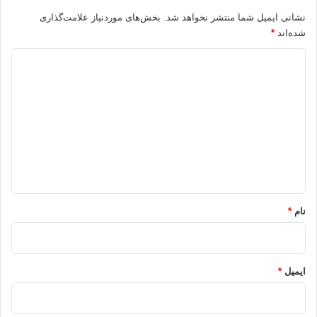
2. ثابت کردن آن سخن با دلیل و برهان:
نشانی ایمیل شما منتشر نخواهد شد.
بخش‌های موردنیاز علامت‌گذاری
شده‌اند
*
اگر بنابه مصلحت عموم قصدانتقالسخن را نمودیم باید آن برای ما
د
اثبات گردد و لذا نباید به مجرد شنیدن سخن به سبب علاقه ی انتقال
دادن، آن را نقل بکنیم.
ی
د
3.مقدم داشتن حسن ظن بر سوء ظن در اموری که احتمالات زیادی
گ
دارد:
ا
ه
ظن و گمان بد ترین و دروغترین سخنها می باشد و اگرما در زندگی
دچار سوءظن شویم با همه ی مردم دشمن خواهیم شد.
*
نام
*
4.مشورت کردن قبل از نزدیک شدن به تهمت:
پیامبر خدا درحادثه ی افک با بزرگان صحابه مشورت کرد.
ایمیل
*
5.در نظر داشتن ضررها و نتایج
سوئی که از پخش شایعه حاصل می
شود