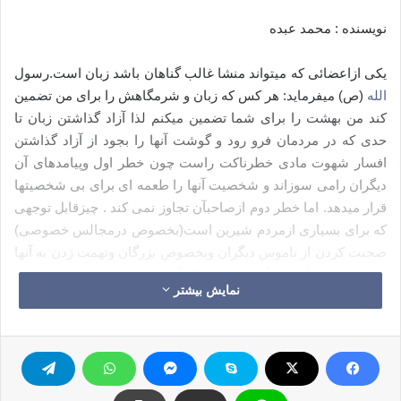
نویسنده : محمد عبده
یکی ازاعضائی که میتواند منشا غالب گناهان باشد زبان است.رسول
الله
(ص) میفرماید: هر کس که زبان و شرمگاهش را برای من تضمین
کند من بهشت را برای شما تضمین میکنم لذا آزاد گذاشتن زبان تا
حدی که در مردمان فرو رود و گوشت آنها را بجود از آزاد گذاشتن
افسار شهوت مادی خطرناکت راست چون خطر اول وپیامدهای آن
دیگران رامی سوزاند و شخصیت آنها را طعمه ای برای بی شخصیتها
قرار میدهد. اما خطر دوم ازصاحبآن تجاوز نمی کند . چیزقابل توجهی
که برای بسیاری ازمردم شیرین است(بخصوص درمجالس خصوصی)
صحبت کردن از ناموس دیگران وبخصوص بزرگان وتهمت زدن به آنها
و نسبت دادن گناه به آنها (درحالی که آنها پاک و مبرا هستند) میباشد.
نمایش بیشتر
چنین کسانی بنا به نص صریح
قرآن
باید حد (۸۰ضربه شلاق) زده
شوند. هیچ چیزمثل زبان دراختیارانسان نیست و مطمئناًکسی که زیاد
صحبت میکندنمیتواند زبان خود را کنترل کند. و شکی نیست که
سکوت در بسیاری ازمواقع بخصوصمواقعی که صحبت از دیگران به
میان می آید افضلیت دارد.