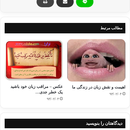
خطرناکترین کارها انتقال کلام و صحبت درمورددیگران بدون هیچ
ضابطه ودلیلیمی باشد که این امرباعث میشود که اتهامات ناروا و
بدون دلیل به شخصیتهای پاک واردآید سینه ها پرازکینه شود
مطالب مرتبط
ارتباطات ضعیف گردد و ریسمان محبت بین دوستان پاره شود و…
حال اگرسخنی درمورد دیگرانشنیدیم وظیفه ی مادر قبال آن
چیست؟ اکنون چگونگی تعامل باچنین صحبتهائی را با حادثه ی افک
دنبال می کنیم.
1.عرضه کردن سخن بر قلب و فتوا خواستن از درون:
اگر سخنی در نزد ماگفته شد که شخصیت برادر دینیمان را زیر
عکس – مراقب زبان خود باشید
اهیمت و نقش زبان در زندگی ما
سوال می برد اول از درون خود بپرسیم که اگر ما جای او بودیم آیا آن
یک خطر جدی…
۹۳/۰۲/۰۴
کار رامرتکب می شدیم. درحادثه ی افک زمانی که آن تهمت ناروا به
۹۳/۰۲/۰۴
عائشه (رض) زده شد
زن
ابو ایوب انصاری از شوهرش پرسید
نظرتودرباره ی این حادثه چیست ابوایوب گفت اگرتوجای اوبودی آیا
آن کار را انجام میدادی گفت نه گفت: پس عائشه ازتو بهتر است
دیدگاهتان را بنویسید