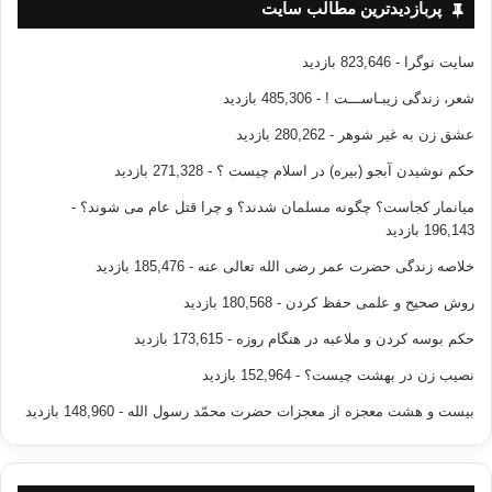
پربازدیدترین مطالب سایت
سایت نوگرا
- 823,646 بازدید
شعر، زندگی زیبـاســـت !
- 485,306 بازدید
عشق زن به غیر شوهر
- 280,262 بازدید
حکم نوشیدن آبجو (بیره) در اسلام چیست ؟
- 271,328 بازدید
میانمار کجاست؟ چگونه مسلمان شدند؟ و چرا قتل عام می شوند؟
-
196,143 بازدید
خلاصه زندگی حضرت عمر رضی الله تعالی عنه
- 185,476 بازدید
روش صحیح و علمی حفظ کردن
- 180,568 بازدید
حکم بوسه کردن و ملاعبه در هنگام روزه
- 173,615 بازدید
نصیب زن در بهشت چیست؟
- 152,964 بازدید
بیست و هشت معجزه از معجزات حضرت محمّد رسول الله
- 148,960 بازدید