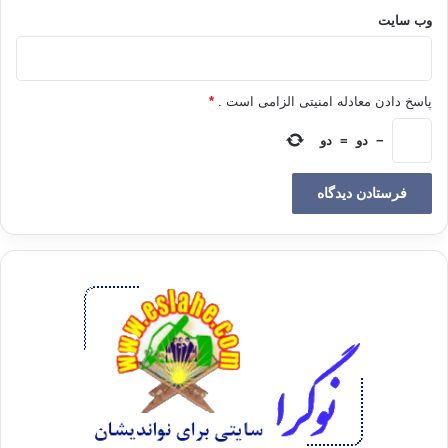
وب‌ سایت
و بزرگترین ضرر این است که آنهائی که تهمت زده می شوند بعداً
مبراً شناخته شوند. در حادثه ی افک می بینیم که چقدر ضررها
متحمل عائشه و پیامبر و ابوبکر و…گردید.
پاسخ دادن معادله امنیتی الزامی است .
*
6سبک نشمردن صحبتدرمورد دیگران
−
دو
=
دو
مثل حادثه ی افک که بعضی از اصحاببدون تدبر و تفکر و تحقیقاین
جریان را نقل میکردند طوری که سرتاسر مدینه پخش شد.
7.اعلان کردن
برائت شخصبعد ازاتهام.
اگر بعد از تهمت معلوم شد که شخص بیگناه بوده باید به تمامی
مردم برائت آن اعلام شود. در حادثه ی افک خداوند برائت عائشه را
ازهفت آسمان اعلان نمود در حالی که عائشه تنها انتظار داشتپیامبر
برائت او را درخواب ببیند.
8.منعکردن افرادی که اینگونه اخبار را پخش می کنند