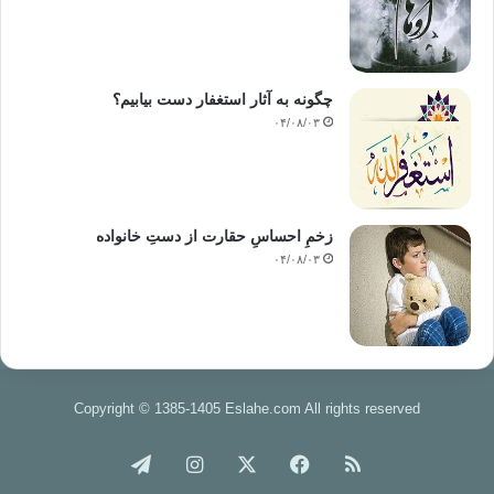
چگونه به آثار استغفار دست بیابیم؟
۰۴/۰۸/۰۳
زخمِ احساسِ حقارت از دستِ خانواده
۰۴/۰۸/۰۳
Copyright © 1385-1405 Eslahe.com All rights reserved
خوراک
فیس
X
اینستاگرام
تلگرام