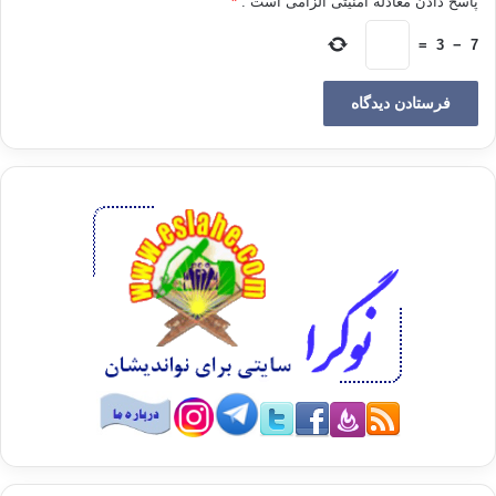
پاسخ دادن معادله امنیتی الزامی است .
*
آغاز دعوتش علاقمند بود در هر منطقه‌ای که امکان فعالیت وجود
دارد شعبه‌ای از جماعتش شکل گیرد. ایشان در برخی نقاط این مهم
=
3
−
7
را عملی کرد و شاگران و پیروانش پس از او این بخش را تکمیل
کردند تا اینکه خداوند این کار را به دست آنان سامان داد و در هر
منطقه از کشورهای عربی و اسلامی و بسیاری از کشورهای دیگر
شعبه‌های دعوت تشکیل شد. بدین‌وسیله جماعتی که امام بنا تشکیل
داده بود جهانی شد و شعبه‌هایش در تمام نقاط جهان با تنظیم واحد
شکل گرفت. این شعبه‌ها همه با هم در ارتباط بودند و دعوت را با
تمام ابعاد آن گسترش می‌دادند و برای روزی که رؤیای امت در
تشکیل دولت اسلامی موعود تحقق خواهد یافت آماده می‌شدند.
سوم: تألیف رجال به جای تألیف کتاب
امام بنا جز در موارد اندکی به کار تألیف نپرداخته است؛ این جنبه از
فعالیت‌های او در مجموعه نامه‌ها و یادداشت‌هایی که در امر دعوت و
برای دعوت‌گران می‌نوشت و نیز برخی مقالات مجله‌ی اخوان و
نامه‌هایی که به سران و رهبران اسلامی نوشته است خلاصه
می‌شود. این‌ها تمام کارهای فکری و فرهنگی امام بنا است. آورده‌اند