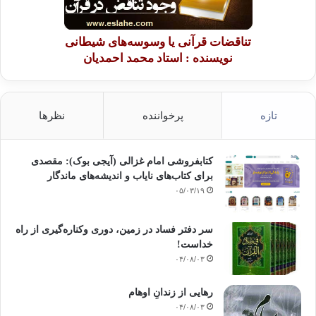
را به آن بازگرداند. خداوند روح بزرگش را در جوار رحمتش جای دهد و
شهادتش را بپذیرد و او را در اعلی علیین با انبیا و صدیقین و شهداء
تناقضات قرآنی یا وسوسه‌های شیطانی
محشور فرماید.
نویسنده : استاد محمد احمدیان
اخوان المسلمین
امام حسن البناء
تازه
پرخواننده
نظرها
بررسی فکر و اندیشه امام حسن البناء
تفکر امام البنا
شخصیت حسن البنا
کتابفروشی امام غزالی (آیجی بوک): مقصدی
برای کتاب‌های نایاب و اندیشه‌های ماندگار
۰۵/۰۳/۱۹
کپی آدرس
سر دفتر فساد در زمین‌، دوری وکناره‌گیری از راه
خداست‌!
۰۴/۰۸/۰۳
رهایی از زندانِ اوهام
۰۴/۰۸/۰۳