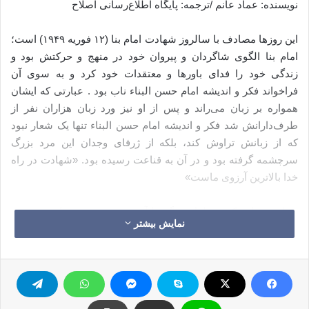
نویسنده: عماد عانم /ترجمه: پایگاه‌ اطلاع‌رسانی اصلاح
این روز‌ها مصادف با سالروز شهادت امام بنا (۱۲ فوریه ۱۹۴۹) است؛
امام بنا الگوی شاگردان و پیروان خود در منهج و حرکتش بود و
زندگی خود را فدای باور‌ها و معتقدات خود کرد و به سوی آن
فراخواند فکر و اندیشه امام حسن البناء ناب بود . عبارتی که ایشان
همواره بر زبان می‌راند و پس از او نیز ورد زبان هزاران نفر از
طرف‌دارانش شد فکر و اندیشه امام حسن البناء تنها یک شعار نبود
که از زبانش تراوش کند، بلکه از ژرفای وجدان این مرد بزرگ
سرچشمه گرفته بود و در آن به قناعت رسیده بود. «شهادت در راه
خدا بالا‌ترین آرزوی‌ ماست»
جمله‌ی زیبایی که در طول زندگی با آن می‌زیست و در ‌‌نهایت نیز عمر
نمایش بیشتر
پربرکتش با آن به پایان رسید؛ تا بدین‌وسیله آن معادله‌ای که
شاگردش سید قطب پس از او وضع کرده بود تحقق یابد: «سخنان ما
به صورت عروس‌هایی از شمع باقی می‌ماند و هر‌گاه در راه آن
بمیریم روح زندگی در کالبد آن دمیده می‌شود». هر دو بزرگوار
اینگونه مُردند به خاطر سخنانی که گفتند و در راه آنجانشان را نثار