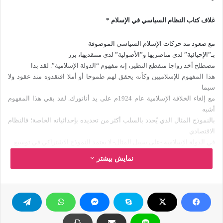
غلاف كتاب النظام السياسي في الإسلام *
مع صعود مد حركات الإسلام السياسي الموصوفة
بـ”الإحيائية” لدى مناصريها و”الأصولية” لدى منتقديها، برز
مصطلح أخذ رواجا منقطع النظير، إنه مفهوم “الدولة الإسلامية”. لقد بدا
هذا المفهوم للإسلاميين وكأنه يحقق لهم طموحا أو أملا افتقدوه منذ عقود ولا
سيما
مع إلغاء الخلافة الإسلامية عام 1924م على يد أتاتورك. لقد بقي هذا المفهوم
أشبه
بالنموذج المثال الذي يُحدد بالسلب أكثر من تحديده بإحداثياته الخاصة؛ فالنظام
الاقتصادي
في الدولة الإسلامية -على سبيل المثال- لا يعتمد النموذج الاشتراكي في توسيع
القطاع العام وسيطرة الدولة على وسائل الإنتاج، ولا هو كالنموذج الرأسمالي في
نمایش بیشتر
إطلاق حرية اقتصاد السوق وانفتاح الأسواق على بعضها، إنه لا هذا ولا ذاك، إنه
نموذج خاص بالدولة الإسلامية، لكننا ما نزال -إلى الآن- نفتقد أسسه وفلسفته
التي
يقوم عليها.