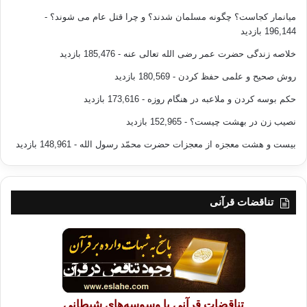
النصوص
میانمار کجاست؟ چگونه مسلمان شدند؟ و چرا قتل عام می شوند؟
-
القرآنية والنبوية.
196,144 بازدید
خلاصه زندگی حضرت عمر رضی الله تعالی عنه
- 185,476 بازدید
روش صحیح و علمی حفظ کردن
- 180,569 بازدید
لكن قبول العوا هنا لمصطلح “الدولة
حکم بوسه کردن و ملاعبه در هنگام روزه
- 173,616 بازدید
الإسلامية”، ثم بناء نصه عليه، عبر اجتهاده في قبول التعددية الحزبية وتشريعه
لوضع غير المسلمين في الدولة الإسلامية وغير ذلك يدلنا على أن مصطلح
نصیب زن در بهشت چیست؟
- 152,965 بازدید
“الدولة
بیست و هشت معجزه از معجزات حضرت محمّد رسول الله
- 148,961 بازدید
الإسلامية” ليس قائما بذاته معينا ومحدد المعالم والقسمات، إذ يمكن -وفقا
لذلك- قبول البرلمان، عندها تكون الدولة الإسلامية أشبه بالنظام التداولي،
وهكذا
يحتفظ العوا بالتسمية لكنه ينفتح باتجاه قبول كل الاجتهادات، بيد أنه من الأفضل
تناقضات قرآنی
له
بداية أن مصطلح الدولة الإسلامية ليس تعبديا، وإنما النظام الذي يدعو إليه
الإسلام
وفق نصوصه المقاصدية يهدف إلى تحقيق المثل أو الغايات العليا وعلى رأسها
العمل،
ولذلك على المسلمين أن يتوسلوا بأي نظام يحقق هذه المثل، وعندها لن تكون
هذه
تناقضات قرآنی یا وسوسه‌های شیطانی