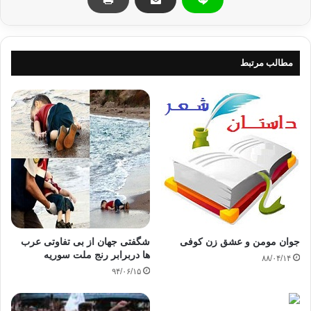
الحركات الإسلامية مدعوة لإعادة النظر في
مفهوم “الدولة الإسلامية”
مطالب مرتبط
ومع دخول حركات الإسلام السياسي في خصام أو
في دوامة العنف مع معظم الأنظمة السياسية في العالم العربي، أو في دخولها
في إطار
التعددية الحزبية القائمة في بعض الأقطار مثل الأردن والمغرب وغيرهما، بدا أن
هذه
الحركات مدعوة لإعادة النظر في الكثير من مفاهيمها التي بنت عليها خطابها،
وأسُّ
هذه المفاهيم هو مفهوم “الدولة الإسلامية” الذي حاول الكثير من المفكرين
والمثقفين العرب النظر إليه وفق تاريخيته الزمنية وأصوله المرجعية.
جوان مومن و عشق زن کوفی
شگفتی جهان از بی تفاوتی عرب
ها دربرابر رنج ملت سوریه
۸۸/۰۴/۱۴
۹۴/۰۶/۱۵
لذلك يحاول برهان غليون في حواره مع محمد