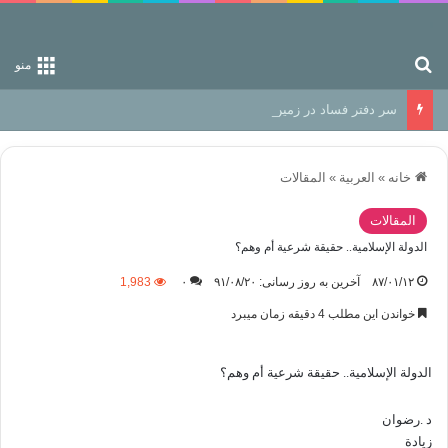
جستجو برای
منو
سر دفتر فساد در زمین‌، دوری وکناره‌گیری از راه خداست‌!
خانه
»
العربیة
»
المقالات
المقالات
الدولة الإسلامية.. حقيقة شرعية أم وهم؟
۸۷/۰۱/۱۲
آخرین به روز رسانی: ۹۱/۰۸/۲۰
۰
1,983
خواندن این مطلب 4 دقیقه زمان میبرد
الدولة الإسلامية.. حقيقة شرعية أم وهم؟
د
.
رضوان
زيادة