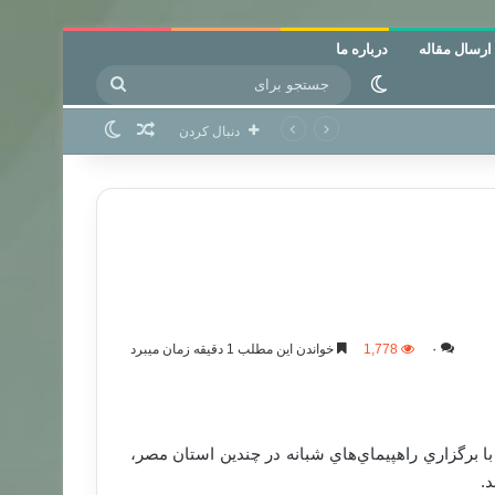
ارسال مقاله
درباره ما
جستجو
تغییر پوسته
برای
نوشته تصادفی
تغییر پوسته
دنبال کردن
۰
1,778
خواندن این مطلب 1 دقیقه زمان میبرد
با برگزاري راهپيماي‌هاي شبانه در چندين استان مصر،
د.