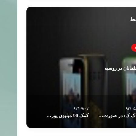
بط
مانان در روسیه
۹۲/۰۹/۰۷
۹۴/۰۵
پ ک ک: در صورت میانجیگری آمریکا حاضر به پذیرش آتش بس هستیم
کمک 90 میلیون یورویی به ملت مصر یا کودتاگران؟!