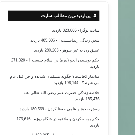
پربازدیدترین مطالب سایت
سایت نوگرا
- 823,885 بازدید
شعر، زندگی زیبـاســـت !
- 485,306 بازدید
عشق زن به غیر شوهر
- 280,263 بازدید
حکم نوشیدن آبجو (بیره) در اسلام چیست ؟
- 271,329
بازدید
میانمار کجاست؟ چگونه مسلمان شدند؟ و چرا قتل عام
می شوند؟
- 196,144 بازدید
خلاصه زندگی حضرت عمر رضی الله تعالی عنه
-
185,476 بازدید
روش صحیح و علمی حفظ کردن
- 180,569 بازدید
حکم بوسه کردن و ملاعبه در هنگام روزه
- 173,616
بازدید