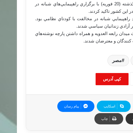
هواداران «محمد مرسي» رئيس‌جمهور برکنار شده مصر شب گذشته (20 فوريه) با برگزاري راهپيمايي‌هاي شبانه در
 اين کشور تاکيد کردند.
اهپيمايي شبانه در مخالفت با کودتاي نظامي بود.
ر آزادي زندانيان سياسي شدند.
دان رابعه العدويه و همراه داشتن پارچه نوشته‌هاي
کنندگان و معترضان شدند.
مصر
کپی آدرس
اسکایپ
پیام رسان
چاپ