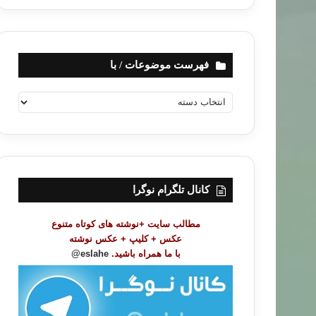
فهرست موضوعات / با
ف
ه
ر
س
ت
م
و
کانال تلگرام نوگرا
ض
و
مطالب سایت +نوشته های کوتاه متنوع
ع
عکس + کلیپ + عکس نوشته
ا
با ما همراه باشید.
eslahe@
ت
/
ب
ا