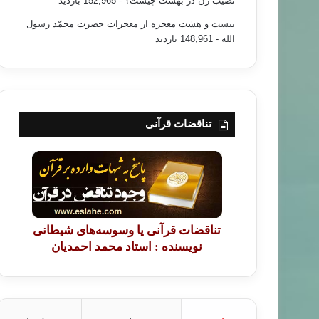
نصیب زن در بهشت چیست؟
- 152,965 بازدید
بیست و هشت معجزه از معجزات حضرت محمّد رسول
الله
- 148,961 بازدید
تناقضات قرآنی
تناقضات قرآنی یا وسوسه‌های شیطانی
نویسنده : استاد محمد احمدیان