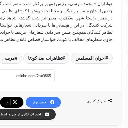
چندين استان مصر، بار ديگر بر مخالفت خويش با کودتاي نظامي در
در همين راستا شهر اسکندريه مصر نيز شب گذشته شاهد چند ر
شرکت کنندگان در اين راهپيمايي‌ها با سردادن شعارهايي خواستا
تظاهر کنندگان همچنين ضمن سر دادن شعارهاي مرتبط با حوادث مي
حاوي شعارهاي مخالف با کودتا، خواستار قصاص قاتلان تظاهرات 
اخوان المسلمین
تظاهرات ضد کودتا
مرسی
اشتراک گذاری
فیس بوک
X
اشتراک گذاری از طریق ایمیل