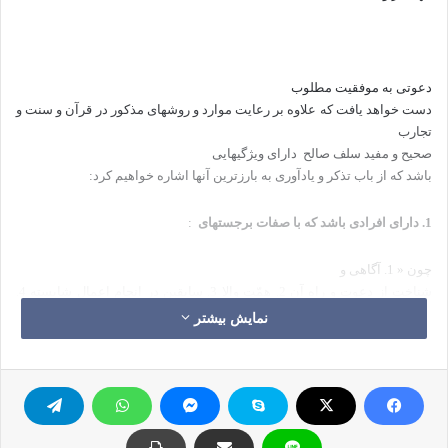
دعوتی به موفقیت مطلوب
دست خواهد یافت که علاوه بر رعایت موارد و روشهای مذکور در قرآن و سنت و
تجارب
صحیح و مفید سلف صالح
دارای ویژگیهایی
باشد که از باب تذکر و یادآوری به بارزترین آنها اشاره خواهیم کرد:
1.
دارای افرادی باشد که با صفات برجسته­ای
:
چون « 1. آگاهی و
شناخت از دعوت و راه آن 2. همّت والا 3. سابقین در انجام اعمال شایسته 4.
تلاشگر
نمایش بیشتر
در جهت کسب علم و دانش 5. پذیرا و تسلیم دعوت حقّ 6. در فکر پیشبرد
اهداف دعوت، 7.
توجه به هر آنچه برای دعوت و داعیان روی می­دهد و اهتمام بدان»، خود را
آراسته
کرده باشند.