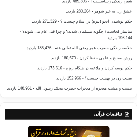
شعر، زندگی زیبـاســـت !
- 485,306 بازدید
دارای ارزش خاصّی است.»
عشق زن به غیر شوهر
- 280,264 بازدید
عدم وجود جوانان در هر
حکم نوشیدن آبجو (بیره) در اسلام چیست ؟
- 271,329 بازدید
دعوتی رمز کهولت دعوت و سرانجام کنار رفتن یا کنار زدن آن در عرصه­ی وجود
میانمار کجاست؟ چگونه مسلمان شدند؟ و چرا قتل عام می شوند؟
-
و حیات
196,144 بازدید
است.
خلاصه زندگی حضرت عمر رضی الله تعالی عنه
- 185,476 بازدید
عدم وجود جوانان در هر
روش صحیح و علمی حفظ کردن
- 180,570 بازدید
دعوتی رمز کهولت دعوت و سر انجام کنار رفتن یا کنار زدن آن در عرصه­ی وجود
و حیات
حکم بوسه کردن و ملاعبه در هنگام روزه
- 173,616 بازدید
است.
نصیب زن در بهشت چیست؟
- 152,966 بازدید
بیست و هشت معجزه از معجزات حضرت محمّد رسول الله
- 148,961 بازدید
5. تنظیم در دعوت :
تناقضات قرآنی
منظور از تنظیم در
دعوت، وجود برنامه­ریزی دقیق و تقسیم کار در تمامی زمینه­های دعوتی می­باشد.