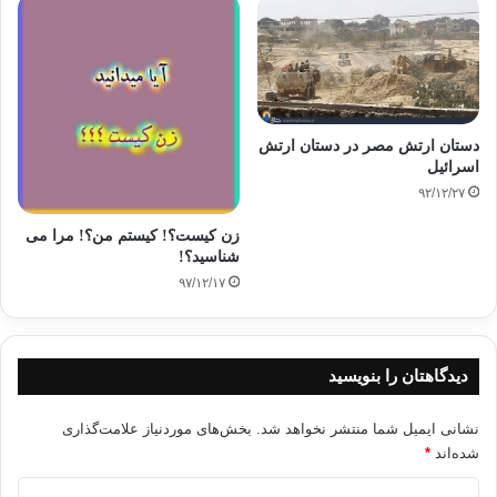
دعوت باید بر مشاعر و
روح داعی مسلّط شود و در خون و روحش جاری و با درونش ممزوج گردد. تنها و
تنها در
این صورت است که داعی به موفقیّت دست خواهد یافت
دستان ارتش مصر در دستان ارتش
و تنها در این صورت است که داعی و دعوتش مورد تأیید خداوند خواهند بود.»
اسرائیل
۹۲/۱۲/۲۷
زن کیست؟! کیستم من؟! مرا می
2. روشهای مطلوب و
شناسید؟!
وسایل مشروع را به کار گیرد:
۹۷/۱۲/۱۷
به­کارگیری روشهای
مطلوبی که ذکر آنها گذشت « یکی از عوامل مؤثر و مهمی هستند که نتیجه و
دیدگاهتان را بنویسید
ثمره­ی تلاش
داعی را دو جندان می­کنند. با آنها است که داعی به اهداف مطلوب خود با کمترین
هزینه و بهترین صورت ممکن خواهد رسید.»
نشانی ایمیل شما منتشر نخواهد شد.
بخش‌های موردنیاز علامت‌گذاری
شده‌اند
*
محتوای روشهایی را که
د