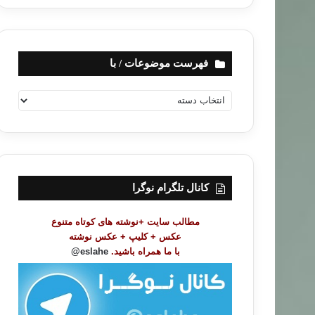
فهرست موضوعات / با
ف
ه
ر
س
ت
م
و
کانال تلگرام نوگرا
ض
و
مطالب سایت +نوشته های کوتاه متنوع
ع
عکس + کلیپ + عکس نوشته
ا
با ما همراه باشید.
eslahe@
ت
/
ب
ا