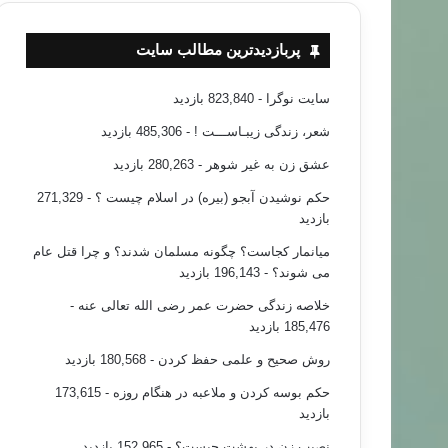
پربازدیدترین مطالب سایت
سایت نوگرا
- 823,840 بازدید
شعر، زندگی زیبـاســـت !
- 485,306 بازدید
عشق زن به غیر شوهر
- 280,263 بازدید
حکم نوشیدن آبجو (بیره) در اسلام چیست ؟
- 271,329
بازدید
میانمار کجاست؟ چگونه مسلمان شدند؟ و چرا قتل عام
می شوند؟
- 196,143 بازدید
خلاصه زندگی حضرت عمر رضی الله تعالی عنه
-
185,476 بازدید
روش صحیح و علمی حفظ کردن
- 180,568 بازدید
حکم بوسه کردن و ملاعبه در هنگام روزه
- 173,615
بازدید
نصیب زن در بهشت چیست؟
- 152,965 بازدید