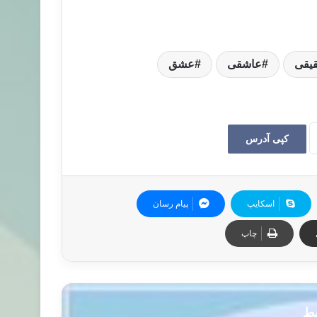
یقی
عاشقی
عشق
کپی آدرس
اسکایپ
پیام رسان
چاپ
بط