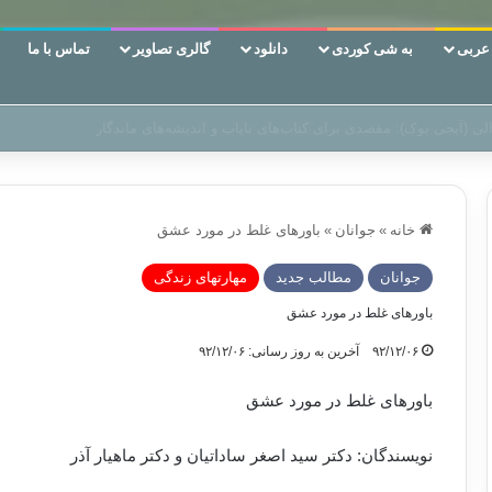
ربی
به شی کوردی
دانلود
گالری تصاویر
تماس با ما
ن‌، دوری وکناره‌گیری از راه خداست‌!
خانه
»
جوانان
»
باورهای غلط در مورد عشق
جوانان
مطالب جدید
مهارتهای زندگی
باورهای غلط در مورد عشق
۹۲/۱۲/۰۶
آخرین به روز رسانی: ۹۲/۱۲/۰۶
باورهای غلط در مورد عشق
نویسندگان: دکتر سید اصغر ساداتیان و دکتر ماهیار آذر