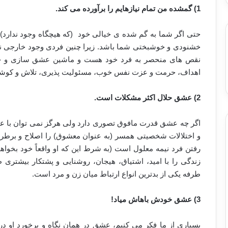
1) گمشده من تمام نیازهایم را برآورده می کند.
حتی اگر شما به گم شده ی خیالی خود (که هیچگاه وجود ندارد) دس
خشنودی و خوشبختی شما باشد. زیرا چنین فردی وجود خارجی ندار
نقص های منحصر به فرد خود هست و ماشین عشق سازی و خ
اهداف، حرمت و عزت نفس خوب، مسئولیت پذیری، تلاش و کوشش
2) عشق حلال اکثر مشکلات است.
اگر چه عشق قدرت مافوق تصوری دارد ولی هرگز نمی توان با عشق 
و اختلالات شخصیتی همسر (به عنوان معشوق) را اصلاح و برطر
رفتن فرد نیمه معلول است (به شرط این که او واقعاً خود بخواه
زندگی را با امید، اشتیاق، هیجان، روشنایی و پشتکار بیشتری 
طرفه یکی از بدترین انواع ارتباط میان زن و مرد است.
3) عشق خودش باهاش میاد!
بسیاری از ما فکر می کنیم، عشق در همان نگاه و برخورد او د