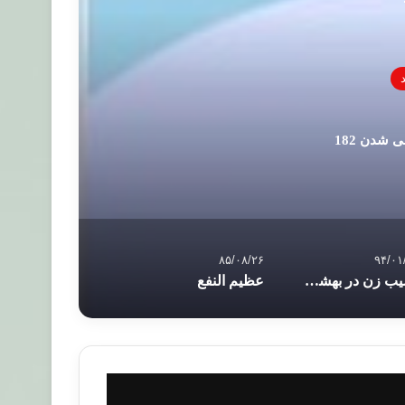
 شدن 182
۸۵/۰۸/۲۶
۹۴/۰۱
نصیب زن در بهشت چیست؟
عظيم النفع