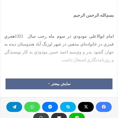
بسم‌الله الرحمن الرحيم
امام ابوالاعلي مودودي در سوم ماه رجب سال
1321
هجري
قمري در خانواده‌اي مذهبي در شهر اورنگ آباد هندوستان ديده به
جهان گشود
.
پدر و وي‌سيد احمد حسن مودودي به كار نويسندگي
و روزنامه‌نگاري اشتغال داشت
.
ابوالاعلي تا سن
9
سالگي دروس مقدماتي صرف، نحو، منطق و
نمایش بیشتر
قرائت را نزد پدر بزرگوارش آموخت، آنگاه در مدرسه فوقانيه
اورنگ آباد نزد اساتيد بزرگوار به خواندن تفسير، حديث، فقه،
اصول فقه، رياضي، منطق و ادبيات عرب در سطح عالي مشغول
شد و هنگامي كه
15
سال بيشتر نداشت بهره‌اي كافي از اين علوم