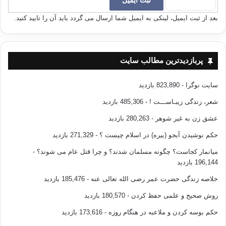
بيش از يكهزار جزوه و رساله و متجاوز از
140
كتاب نفيس و
بعد از ثبت ایمیل، لینکی به ایمیل شما ارسال می گردد باید آن را تایید کنید.
ارزشمند در زمينه‌هاي مختلف ديني، علمي، سياسي، اقتصادي و
…
در روز
31
شهريور ماه سال
1358
هجري شمسي ديده از جهان
فرو بست و بسوي خدايش شتافت
.
پربازدیدترین مطالب سایت
سایت نوگرا
- 823,890 بازدید
روحش شاد، يادش گرامي و راهش پر رهرو باد
.
شعر، زندگی زیبـاســـت !
- 485,306 بازدید
عشق زن به غیر شوهر
- 280,263 بازدید
حکم نوشیدن آبجو (بیره) در اسلام چیست ؟
- 271,329 بازدید
میانمار کجاست؟ چگونه مسلمان شدند؟ و چرا قتل عام می شوند؟
-
196,144 بازدید
امام ابوالاعلي مودودي
خلاصه زندگی حضرت عمر رضی الله تعالی عنه
- 185,476 بازدید
روش صحیح و علمی حفظ کردن
- 180,570 بازدید
کپی آدرس
حکم بوسه کردن و ملاعبه در هنگام روزه
- 173,616 بازدید