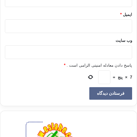
را برعهده گرفت
.
ایمیل
*
وي در سال
1306
هنگامي كه فقط
24
سال داشت كتاب ارزشمند
«
جهاد در اسلام
»
را به رشته تحرير درآورد و كمي بعد از آن
وب‌ سایت
رساله
«
دينيات
»
خود را به دست چاپ سپرد
.
پاسخ دادن معادله امنیتی الزامی است .
*
وي كه به دليل كارهاي زياد از سردبيري روزنامه
«
الجمعيت
»
7
×
پنج
=
استعفا داده بود در سال
1311
مديريت ماهنامه ارزشمند
«
ترجمان القرآن
»
را برعهده گرفت
.
وي در اين ماهنامه اصول
اعتقادي اسلام راستين را به شيوه‌اي جذاب بيان نموده و برتري
اسلام را بر مكاتب ساختگي و بي‌اساس شرقي و غربي به اثبات
رساند
.
امام مودودي با وجودي كه با حكيم شرق زمين علامه
اقبال لاهوري ارتباط مكاتباتي داشت ولي تا سال
1316
او را