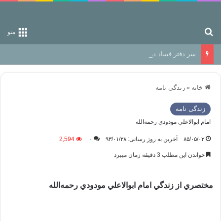
جستجو برای
منو
سر دفتر فساد در زمین‌، دوری وکناره‌گیری از راه خداست‌!
خانه
»
زندگی نامه
زندگی نامه
امام ابوالاعلي مودودي رحمه‌الله
۸۵/۰۵/۰۳
آخرین به روز رسانی: ۹۳/۰۱/۲۸
۰
2,594
خواندن این مطلب 3 دقیقه زمان میبرد
مختصري از زندگي امام ابوالاعلي مودودي رحمه‌الله