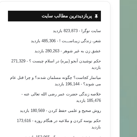
پربازدیدترین مطالب سایت
سایت نوگرا
- 823,873 بازدید
شعر، زندگی زیبـاســـت !
- 485,306 بازدید
عشق زن به غیر شوهر
- 280,263 بازدید
حکم نوشیدن آبجو (بیره) در اسلام چیست ؟
- 271,329
بازدید
میانمار کجاست؟ چگونه مسلمان شدند؟ و چرا قتل عام
می شوند؟
- 196,144 بازدید
خلاصه زندگی حضرت عمر رضی الله تعالی عنه
-
185,476 بازدید
روش صحیح و علمی حفظ کردن
- 180,569 بازدید
حکم بوسه کردن و ملاعبه در هنگام روزه
- 173,616
بازدید