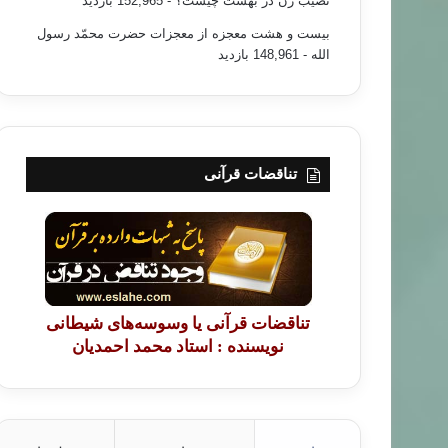
نصیب زن در بهشت چیست؟
- 152,965 بازدید
بیست و هشت معجزه از معجزات حضرت محمّد رسول
الله
- 148,961 بازدید
تناقضات قرآنی
تناقضات قرآنی یا وسوسه‌های شیطانی
نویسنده : استاد محمد احمدیان