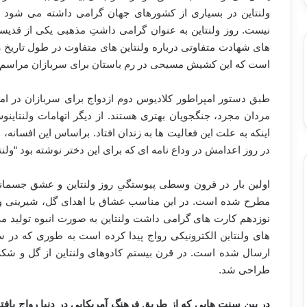
ولنتاین در بسیاری از کشورهای جهان گرامی داشته می شود در
نیست. روز ولنتاین به عنوان گرامی داشتِ مذهبی یکی از قدیس
های شهادت متفاوتی درباره ولنتاین های متفاوت در طول تاریخ
است که این کشیش مسیحی در رم باستان برای سربازان مراسم از
طبق دستور امپراطور کلادیوس دوم ازدواج برای سربازان در امپر
مردان مجرد، جنگجویان بهتری هستند. از دیگر اتهامات ولنتاینوس
اینکه به علت این فعالیت ها به زندان افتاد. براساس این افسانه،
در روز اعدامش در وداع نامه ای که برای این دختر نوشته بود “ولنتا
اولین بار در قرون وسطی پیوستگیِ روز ولنتاین و عشق جسما
مطرح شده است. در این مناسب عشاق با اهدای گل، شیرینی و ا
نوزدهم کارت های گرامی داشت ولنتاین به صورت انبوه تولید می
ارسال شده است. در قرن بیستم کادوهای ولنتاین از گل و شکل
طراحی شد.
در بین سنت هایی که از طریق فرهنگ آمریکایی در دنیا رواج یافته