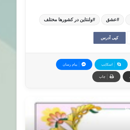
عشق
ولنتاین در کشورها مختلف
کپی آدرس
اسکایپ
پیام رسان
چاپ
بط