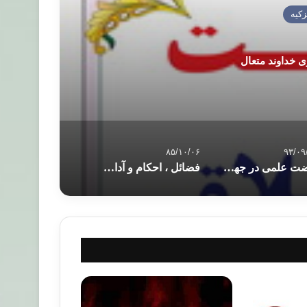
زکیه
ى خداوند متعال
۸۵/۱۰/۰۶
۹۳/۰۹
نهضت علمی در جهان اسلام؛چالش ها و امید ها
فضائل ، احکام و آداب ده روز اوّل قربان