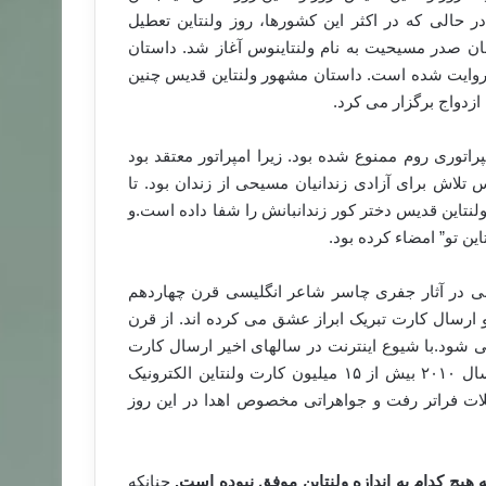
 حالی که در اکثر این کشورها، روز ولنتاین تعطیل
ان صدر مسیحیت به نام ولنتاینوس آغاز شد. داستان
 روایت شده است. داستان مشهور ولنتاین قدیس چنین
دواج برگزار می کرد.
اتوری روم ممنوع شده بود. زیرا امپراتور معتقد بود
 تلاش برای آزادی زندانیان مسیحی از زندان بود. تا
 ولنتاین قدیس دختر کور زندانبانش را شفا داده است.و
ین تو” امضاء کرده بود.
نی در آثار جفری چاسر شاعر انگلیسی قرن چهاردهم
رسال کارت تبریک ابراز عشق می کرده اند. از قرن
 شود.با شیوع اینترنت در سالهای اخیر ارسال کارت
های ولنتاین الکترونیکی رواج پیدا کرده است به طوری که در سال ۲۰۱۰ بیش از ۱۵ میلیون کارت ولنتاین الکترونیک
ات فراتر رفت و جواهراتی مخصوص اهدا در این روز
 هیچ کدام به اندازه ولنتاین موفق نبوده است.
چنانکه