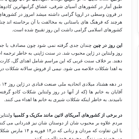
طبق آمار در کشورهای آسیای شرقی، عشاق گرانبهاترین کادوهایشا
در قرون وسطی در اروپا گرامی داشته میشد امروز در کشورها
هرچند که فرهنگ های باستانی به مخالفت با آن برخاسته اند چنان
کشورهای اسلامی گرامی داشت این روز تقبیح شده است.
این روز در چین
چندان جدی گرفته نمی شود چون مصادف با جش
روز ولنتاین در ژاپن محبوب شد. در سنت ژاپنی به خاطر ترجمه اش
دهند. بر خلاف سنت غربی که این مراسم شامل اهدای گل، کارت ت
به اهدا شکلات خلاصه می شود. نیمی از فروش سالانه شکلات در ژ
در 
آقایان به خانم ها (که از آنها در روز ولنتاین شکلات کادو گرفت
نامیدند. به خاطر اینکه شکلات شیری به خانم ها اهداء می کنند.
در برخی از کشورهای آمریکای لاتین مانند مکزیک و کلمبیا
ولنتاین
مردم علاوه بر محبوب شان از دوستان شان نیز قدردانی می کنند
با این تفاوت که مردان
می خورند وبر زندگی مجردی خود ناله می کنند.