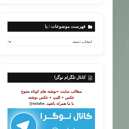
فهرست موضوعات / با
ف
ه
ر
س
ت
م
و
کانال تلگرام نوگرا
ض
و
مطالب سایت +نوشته های کوتاه متنوع
ع
عکس + کلیپ + عکس نوشته
ا
با ما همراه باشید.
eslahe@
ت
/
ب
ا