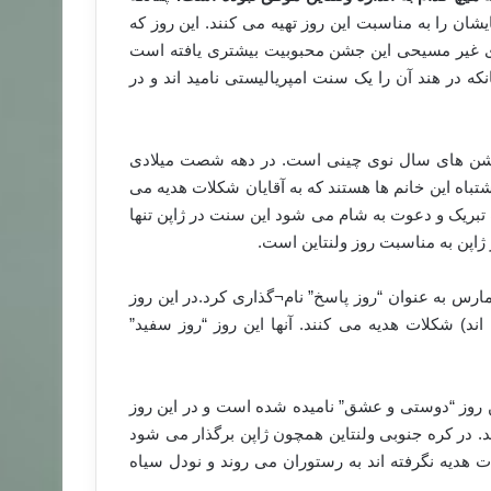
ن را به مناسبت این روز تهیه می کنند. این روز که
ی غیر مسیحی این جشن محبوبیت بیشتری یافته است
که در هند آن را یک سنت امپریالیستی نامید اند و در
ن های سال نوی چینی است. در دهه شصت میلادی
تباه این خانم ها هستند که به آقایان شکلات هدیه می
بریک و دعوت به شام می شود این سنت در ژاپن تنها
اپن به مناسبت روز ولنتاین است.
دهه هشتاد میلادی اتحادیه ملی صنعت قنادی در ژاپن روز ۱۴ مارس به عنوان “روز پاسخ” نام¬گذاری کرد.در این روز
ه اند) شکلات هدیه می کنند. آنها این روز “روز سفید”
 روز “دوستی و عشق” نامیده شده است و در این روز
. در کره جنوبی ولنتاین همچون ژاپن برگذار می شود
 و زنانی که در۱۴ فوریه و ۱۴ مارس شکلات هدیه نگرفته اند به رستوران می روند و نودل سیاه