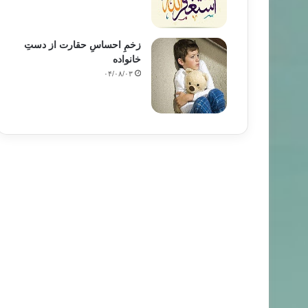
بابه ته كان
۹۰/۰۴/۱۴
زخمِ احساسِ حقارت از دستِ
خانواده
نچینه‌كانی باوه‌ڕ ( ئیمان )
۰۴/۰۸/۰۳