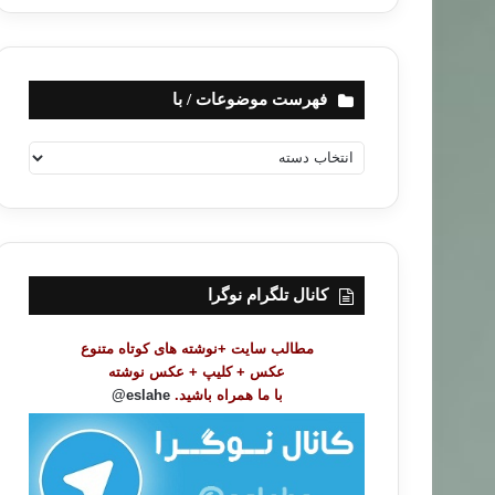
فهرست موضوعات / با
ف
ه
ر
س
ت
م
و
کانال تلگرام نوگرا
ض
و
مطالب سایت +نوشته های کوتاه متنوع
ع
عکس + کلیپ + عکس نوشته
ا
با ما همراه باشید.
eslahe@
ت
/
ب
ا