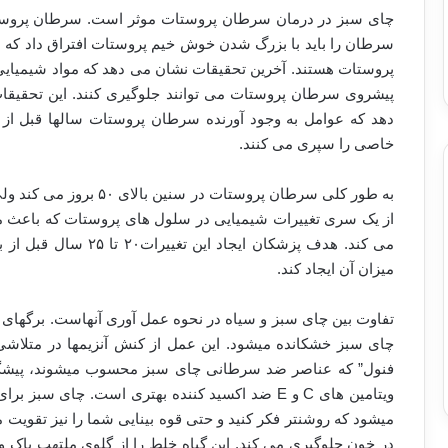
چای سبز در درمان سرطان پروستات موثر است. سرطان پروستا
سرطان را باید با بزرگ شدن خوش خیم پروستات افتراق داد که نی
پروستات هستند. آخرین تحقیقات نشان می دهد که مواد شیمیایی 
پیشروی سرطان پروستات می توانند جلوگیری کنند. این تحقیقا
دهد که عوامل به وجود آورنده سرطان پروستات سالها قبل از
خاصی را سپری می کنند.
به طور کلی سرطان پروستات 
از یک سری تغییرات شیمیایی در سلول های پروستات که باعث 
می کند. هدف پزشکان ایج
میزان آن ایجاد کند.
تفاوت بین چای سبز و سیاه در نحوه عمل آوری آنهاست. برگهای
چای سبز خشکانده میشود. این عمل از کنش آنزیمها در متلاشی
فنول” که عناصر ضد سرطانی چای سبز محسوب میشوند، پیشگیر
ویتامین های C و E ضد اکسید کننده بهتری است. چ
میشود که روشنتر فکر کنید و حتی قوه بینایی شما را نیز تقویت می
در خون جلوگیری می کند. این گیاه خلط را از گلوی ملتهب پاک و 