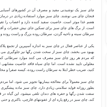
فنجان چای می نوشند. چای سبز موارد استفاده زیادی در درمان 
هضم غذا موثر است. خاصیت سفید کننده دارد و اعصاب را تقو
است. از برگ های چای سبز برای تسکین جای نیش حشرات و آفت
سرطان سینه و ناحیه گردن، سرطان روده بزرگ و راست روده و
یکی از عناصر فعال در چای سبز به اندازه آسپیرین از تجمع پلاک
بهبود می بخشد. چای سبز از سخت شدن رگها نیز جلوگیری می 
که مردم هر روز چای سبز مصرف می کنند موارد سرطانی کمتر
معلولی تایید نشده است. اما چای سیاه فاقد خاصیت مشابهی ا
کنید، ضریب خطر ابتلا به سرطان راست روده، کیسه صفرا و مخا
چای سبز معمولاً برای معالجه بیماریها تجویز می شود. اما مردم
بطور روزانه فواید سلامتی زیادی دارد. چای سبز ماده پیشگیری
سفت شدن رگها و حفره های دندان تلقی میشود. این گیاه در ق
کند. چای سبز در رفع پاره ای از عفونتهای قارچی، باکتری و حت