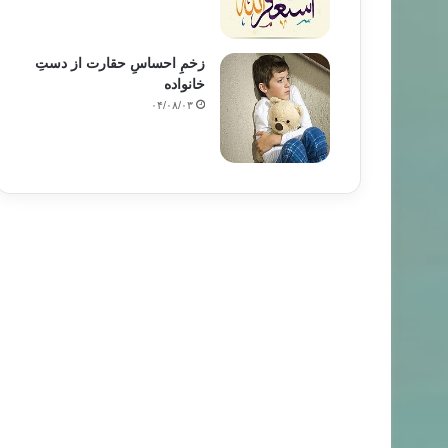
زخمِ احساسِ حقارت از دستِ
خانواده
۰۴/۰۸/۰۳