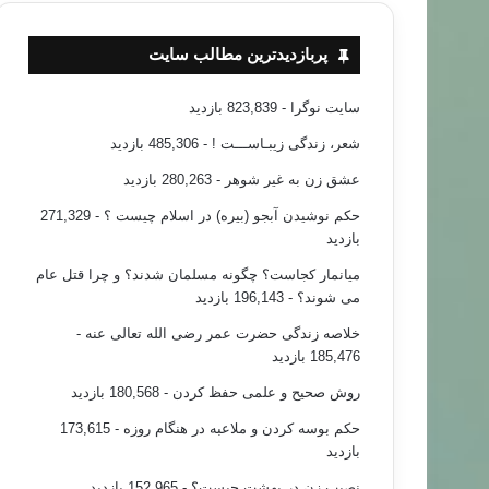
پربازدیدترین مطالب سایت
سایت نوگرا
- 823,839 بازدید
شعر، زندگی زیبـاســـت !
- 485,306 بازدید
عشق زن به غیر شوهر
- 280,263 بازدید
حکم نوشیدن آبجو (بیره) در اسلام چیست ؟
- 271,329
بازدید
میانمار کجاست؟ چگونه مسلمان شدند؟ و چرا قتل عام
می شوند؟
- 196,143 بازدید
خلاصه زندگی حضرت عمر رضی الله تعالی عنه
-
185,476 بازدید
روش صحیح و علمی حفظ کردن
- 180,568 بازدید
حکم بوسه کردن و ملاعبه در هنگام روزه
- 173,615
بازدید
نصیب زن در بهشت چیست؟
- 152,965 بازدید