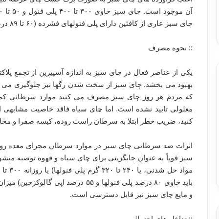
چای سبز عاری از کافئین دارای پلی فنولهای فشرده (۶۰ تا ۸۹ درصد کل پلی فنولها) است.
:: نحوه مصرف
یکی از عناصر فعال در چای سبز به اندازه آسپیرین از تجمع پلاک
بهبود می بخشد. چای سبز از سخت شدن رگها نیز جلوگیری می 
که مردم هر روز چای سبز مصرف می کنند موارد سرطانی کمتر
معلولی تایید نشده است. اما چای سیاه فاقد خاصیت مشابهی ا
کنید، ضریب خطر ابتلا به سرطان راست روده، کیسه صفرا و مخا
اثرات ضد سرطانی چای سبز در موارد سرطان مجرای معده روده
سبز قویاً به عنوان جایگزینی برای چای سیاه و قهوه توصیه میش
باید حاوی ۸۰ درصد پلی فنولها و ۵۵ در
و مایع چای سبز نیز قابل دسترسی است.
:: تداخل های احتمالی