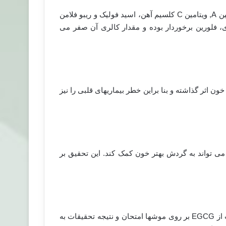
چای سبز شامل ویتامینهایی از جمله، ویتامین E، ویتامینB، ویتامین A, ویتامین C کلسیم آهن، اسید فولیک و ریبو فلامن
ی، فلورین برخوردار بوده و مقدار کالری آن صفر می
ثر گذاشته و بنا براین خطر بیماریهای قلبی را نیز
 تواند به گردش بهتر خون کمک کند. این تحقیق بر
این تحقیق ابتدا بر روی موشها انجام گرفته است. دو دوز متفاوت از EGCG بر روی موشها امتحان و نتیجه تحقیقات به