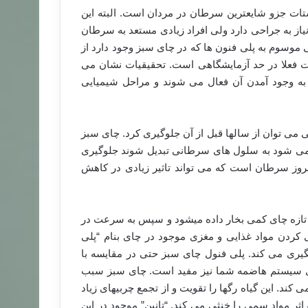
ت جزو شایعترین سرطان در مردان است. البته این
از به جراحی دارد ولی افراد زیادی مستعد به سرطان
موسوم به پلی فنون ها که در چای سبز وجود دارد از
ت فعلا در حد آزمایشگاهی است. تحقیقیات نشان می
 به وجود آمدن آن فعال می شوند و مراحل شیمیایی
در سنین بالای ۵۰ بروز می کند ولی می توان از سالها قبل از آن جلوگیری کرد. چای سبز
می شود به سلول های سرطانی تبدیل شوند جلوگیری
اد این تغییرات۲۰ تا ۲۵ سال قبل از بروز سرطان است که می تواند تاثیر زیادی در کاهش
 تازه چای کمی بخار داده میشود و سپس به سرعت در
 کردن مواد غذایی و مغزی موجود در چای بنام “پلی
ی می کند. پلی فنول چای سبز حتی در مقایسه با
ای سبز برای سیستم هاضمه شما نیز مفید است. چای سبز سبب
 کند. این گیاه رگها را تقویت و از تجمع چربیهای زیاد
اثر مواد سمی را خنثی می کند. “تانین” موجود در این