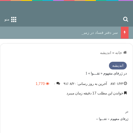
جستجو برای
منو
سر دفتر فساد در زمین‌، دوری وکناره‌گیری از راه خداست‌!
خانه
»
اندیشه
اندیشه
در ژرفاى مفهوم « تقـــوا » 1
۸۷/۰۱/۲۳
آخرین به روز رسانی: ۹۱/۰۸/۲۰
۰
1,770
خواندن این مطلب 17 دقیقه زمان میبرد
در
ژرفاى مفهوم « تقـــوا »