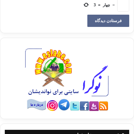
استعداد
−
چهار
=
3
تقوا ، يعني زمينه روحي آنرا ، از همان آغاز آفرينش نوع آدمي ، خالق هستي همزمان (
يا پيش از ) دميدن روح خود در اين پديدهِ آخرين ، كه بشكل اختيار و اراده مستقل (
از غرائز ) تجلي كرد ، در فطرت و ذات و ضمير او نهاده بود و از همان آغاز با الهام
و آموزش انواع فجور (پرده دري ها و بي بند و باري ها ) و كاربرد سپر تقوا ( كه
ميتواند محافظ نفس از ارتكاب فجور باشد ) او را مدد كرده بود.
نگاه
کنيد به فراز سرنوشت ساز سوره شمس ، که پس از هفت سوگند به خورشيد و ماه ، شب
وروز
، آسمان و زمين و سرانجام “ نفس آدمی “ بيان شده است:
وَنَفْسٍ وَمَا سَوَّاهَا فَأَلْهَمَهَا
فُجُورَهَا وَتَقْوَاهَا
سوگند به نفس آدمی و آن ( عواملي كه در سير
تكاملي انسان از ميان موجودات ) سامانش بخشيد و پس از كسب قابليت اختيار و اراده
مستقل ، بی پروائی ( از گناه) و پروايش را به او الهام کرد.