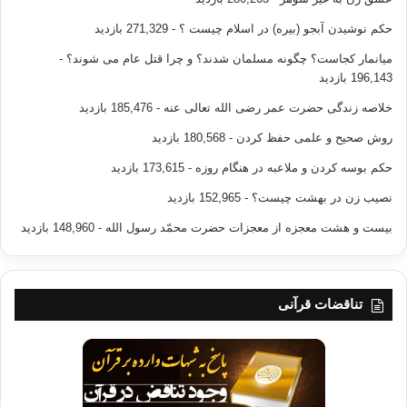
معنا در قرآن آمده است.
(
۷)
حکم نوشیدن آبجو (بیره) در اسلام چیست ؟
- 271,329 بازدید
میانمار کجاست؟ چگونه مسلمان شدند؟ و چرا قتل عام می شوند؟
-
«
196,143 بازدید
اتقاء » ( در باب افتعال ) به خود گرفتن حالت دفاعی و حفاظت در برابر هرگونه شر و
خلاصه زندگی حضرت عمر رضی الله تعالی عنه
- 185,476 بازدید
شيطان است که فعل امر آن ( اتقوا )
۶۹
بار در قرآن تکرار شده (
۸)
، تا مؤمنين را در
برابرانواع خطراتی که از ناحيه شيطان آنان را تهديد ميکند، آگاه و به نيروی ايمان
روش صحیح و علمی حفظ کردن
- 180,568 بازدید
و اراده بازدارنده مجهز و مسلح نمايد.
حکم بوسه کردن و ملاعبه در هنگام روزه
- 173,615 بازدید
نصیب زن در بهشت چیست؟
- 152,965 بازدید
لغت
نامه های عربی به انگليسی نيز همين معنا را منتقل کرده اند . نگاه کنيد به نمونه
بیست و هشت معجزه از معجزات حضرت محمّد رسول الله
- 148,960 بازدید
ای از اين کتابها (
۹)
در ترجمه کلمه تقوا از ريشه : وقی ( وقايه ، وقيا ، يقی )
To
تناقضات قرآنی
protect , save, preserve , ward off, Guard against evil and calamity , be
secure , take as a shield , regard the duty
سپس
در دنباله ميگويد : متقی کسی است که در برابر شيطان و هر آنچه باو صدمه و آسيب