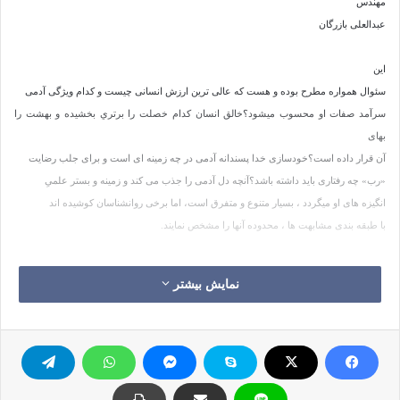
مهندس
عبدالعلی بازرگان
اين
سئوال همواره مطرح بوده و هست که عالی ترين ارزش انسانی چيست و کدام ويژگی آدمی
سرآمد صفات او محسوب ميشود؟خالق انسان کدام خصلت را برتري بخشيده و بهشت را
بهای
آن قرار داده است؟خودسازی خدا پسندانه آدمی در چه زمينه ای است و برای جلب رضايت
«رب» چه رفتاری بايد داشته باشد؟آنچه دل آدمی را جذب می کند و زمينه و بستر علمیِ
انگيزه های او ميگردد ، بسيار متنوع و متفرق است، اما برخی روانشناسان کوشيده اند
با طبقه بندی مشابهت ها ، محدوده آنها را مشخص نمايند.
در
نمایش بیشتر
يک تقسيم بندی ساده ، چهار بعد برای روح انسان تعريف شده است که محرک و انگيزه آن
بسوی تلاش های گوناگون ميگردد؛ بعد علمی، بعد قدرت، بعد ثروت(مالکيت) و بعد
اخلاق(هنر و مذهب).
تکليف