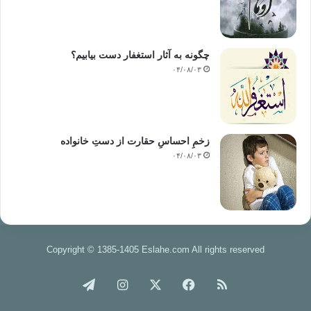
چگونه به آثار استغفار دست بیابیم؟
۰۴/۰۸/۰۳
زخمِ احساسِ حقارت از دستِ خانواده
۰۴/۰۸/۰۳
Copyright © 1385-1405 Eslahe.com All rights reserved
خوراک
فیس
X
اینستاگرام
تلگرام