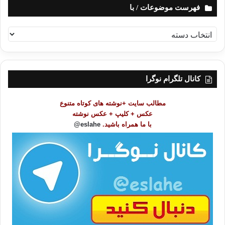
فهرست موضوعات / با
ف
ه
ر
س
ت
کانال تلگرام نوگرا
م
و
مطالب سایت +نوشته های کوتاه متنوع
ض
عکس + کلیپ + عکس نوشته
و
با ما همراه باشید.
eslahe@
ع
ا
ت
/
ب
ا