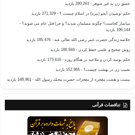
عشق زن به غیر شوهر
- 280,263 بازدید
حکم نوشیدن آبجو (بیره) در اسلام چیست ؟
- 271,329 بازدید
میانمار کجاست؟ چگونه مسلمان شدند؟ و چرا قتل عام می شوند؟
-
196,144 بازدید
خلاصه زندگی حضرت عمر رضی الله تعالی عنه
- 185,476 بازدید
روش صحیح و علمی حفظ کردن
- 180,569 بازدید
حکم بوسه کردن و ملاعبه در هنگام روزه
- 173,616 بازدید
نصیب زن در بهشت چیست؟
- 152,965 بازدید
بیست و هشت معجزه از معجزات حضرت محمّد رسول الله
- 148,961 بازدید
تناقضات قرآنی