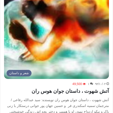
شعر و داستان
49,500
۱
۹۲/۱۰/۰۲
آتش شهوت ، داستان جوان هوس ران
آتش شهوت ، داستان جوان هوس ران نویسنده: سید عبدالله رفاعی /
مترجمان:سمیه اسکندری فر و حسین جهان پور جوانی درستکار با زنی
پاک و نیکو ازدواج نمود، او با همسر و دختر بچه اش زندگی خوشبختی