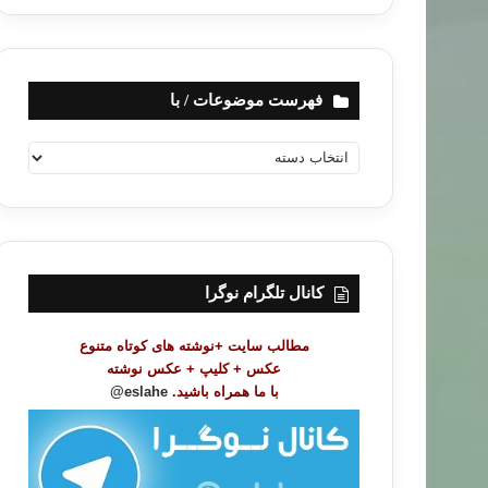
فهرست موضوعات / با
ف
ه
ر
س
ت
م
و
کانال تلگرام نوگرا
ض
و
مطالب سایت +نوشته های کوتاه متنوع
ع
عکس + کلیپ + عکس نوشته
ا
با ما همراه باشید.
eslahe@
ت
/
ب
ا