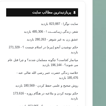
پربازدیدترین مطالب سایت
سایت نوگرا
- 823,887 بازدید
شعر، زندگی زیبـاســـت !
- 485,306 بازدید
عشق زن به غیر شوهر
- 280,263 بازدید
حکم نوشیدن آبجو (بیره) در اسلام چیست ؟
- 271,329
بازدید
میانمار کجاست؟ چگونه مسلمان شدند؟ و چرا قتل عام
می شوند؟
- 196,144 بازدید
خلاصه زندگی حضرت عمر رضی الله تعالی عنه
-
185,476 بازدید
روش صحیح و علمی حفظ کردن
- 180,569 بازدید
حکم بوسه کردن و ملاعبه در هنگام روزه
- 173,616
بازدید