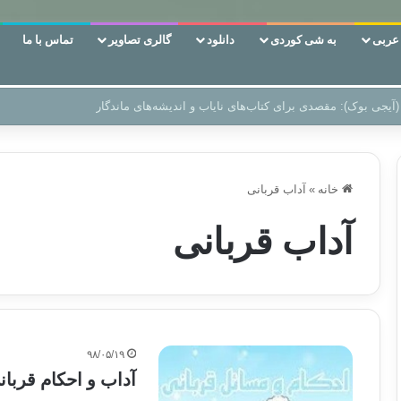
ربی
به شی کوردی
دانلود
گالری تصاویر
تماس با ما
 دوری وکناره‌گیری از راه خداست‌!
خانه
»
آداب قربانی
آداب قربانی
۹۸/۰۵/۱۹
آداب و احکام قربا