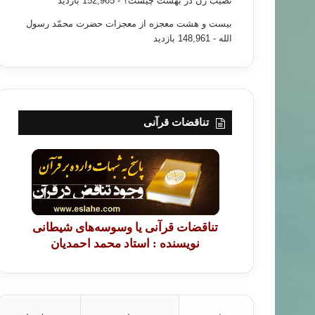
نصیب زن در بهشت چیست؟
- 152,965 بازدید
بیست و هشت معجزه از معجزات حضرت محمّد رسول
الله
- 148,961 بازدید
تناقضات قرآنی
تناقضات قرآنی یا وسوسه‌های شیطانی
نویسنده : استاد محمد احمدیان