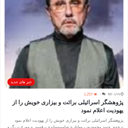
خبر های جدید
1,257
۰
۹۴/۰۱/۱۹
پژوهشگر اسرائیلی برائت و بیزاری خویش را از
یهودیت اعلام نمود
پژوهشگر اسرائیلی برائت و بیزاری خویش را از یهودیت اعلام نمود
ترجمه: حمید محمودپور- مهاباد « شلوموساند» پرفسور و مورخ بزرگ و