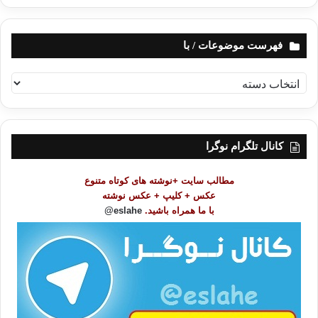
فهرست موضوعات / با
ف
ه
ر
س
ت
کانال تلگرام نوگرا
م
و
مطالب سایت +نوشته های کوتاه متنوع
ض
عکس + کلیپ + عکس نوشته
و
با ما همراه باشید.
eslahe@
ع
ا
ت
/
ب
ا