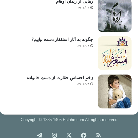
رهایی از زندانِ اوهام
۰۴/۰۸/۰۳
چگونه به آثار استغفار دست بیابیم؟
۰۴/۰۸/۰۳
زخمِ احساسِ حقارت از دستِ خانواده
۰۴/۰۸/۰۳
Copyright © 1385-1405 Eslahe.com All rights reserved
خوراک
فیس
X
اینستاگرام
تلگرام