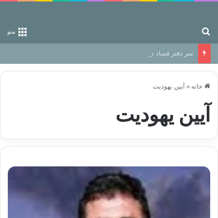
جستجو برای
منو
سر دفتر فساد در زمین‌، دوری وکناره‌گیری از راه خداست‌!
خانه
»
آیین یهودیت
آیین یهودیت