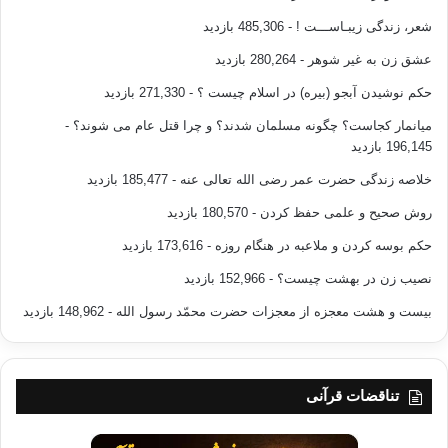
شعر، زندگی زیبـاســـت !
- 485,306 بازدید
عشق زن به غیر شوهر
- 280,264 بازدید
حکم نوشیدن آبجو (بیره) در اسلام چیست ؟
- 271,330 بازدید
میانمار کجاست؟ چگونه مسلمان شدند؟ و چرا قتل عام می شوند؟
-
196,145 بازدید
خلاصه زندگی حضرت عمر رضی الله تعالی عنه
- 185,477 بازدید
روش صحیح و علمی حفظ کردن
- 180,570 بازدید
حکم بوسه کردن و ملاعبه در هنگام روزه
- 173,616 بازدید
نصیب زن در بهشت چیست؟
- 152,966 بازدید
بیست و هشت معجزه از معجزات حضرت محمّد رسول الله
- 148,962 بازدید
تناقضات قرآنی