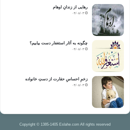
رهایی از زندانِ اوهام
۰۴/۰۸/۰۳
چگونه به آثار استغفار دست بیابیم؟
۰۴/۰۸/۰۳
زخمِ احساسِ حقارت از دستِ خانواده
۰۴/۰۸/۰۳
Copyright © 1385-1405 Eslahe.com All rights reserved