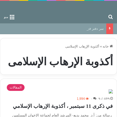
جستجو برای
منو
سر دفتر فساد در زمین‌، دوری وکناره‌گیری از راه خداست‌!
خانه
»
أکذوبة الإرهاب الإسلامی
أکذوبة الإرهاب الإسلامی
المقالات
1,994
۰
۹۰/۰۶/۲۹
في ذكرى 11 سبتمبر ، أكذوبة الإرهاب الإسلامي
رسالة من: أ.د. محمد بديع- المرشد العام لجماعة الإخوان المسلمين