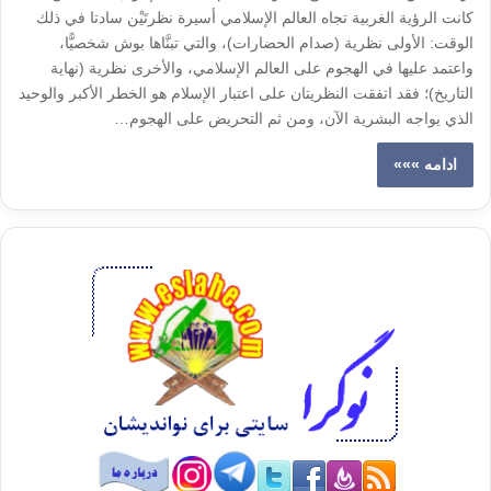
كانت الرؤية الغربية تجاه العالم الإسلامي أسيرة نظرتَيْن سادتا في ذلك
الوقت: الأولى نظرية (صدام الحضارات)، والتي تبنَّاها بوش شخصيًّا،
واعتمد عليها في الهجوم على العالم الإسلامي، والأخرى نظرية (نهاية
التاريخ)؛ فقد اتفقت النظريتان على اعتبار الإسلام هو الخطر الأكبر والوحيد
الذي يواجه البشرية الآن، ومن ثم التحريض على الهجوم…
ادامه »»»