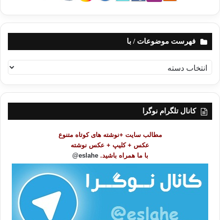
فهرست موضوعات / با
ف
ه
ر
س
ت
کانال تلگرام نوگرا
م
و
مطالب سایت +نوشته های کوتاه متنوع
ض
عکس + کلیپ + عکس نوشته
و
با ما همراه باشید.
eslahe@
ع
ا
ت
/
ب
ا