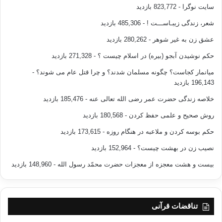
سایت نوگرا
- 823,772 بازدید
شعر، زندگی زیبـاســـت !
- 485,306 بازدید
عشق زن به غیر شوهر
- 280,262 بازدید
حکم نوشیدن آبجو (بیره) در اسلام چیست ؟
- 271,328 بازدید
میانمار کجاست؟ چگونه مسلمان شدند؟ و چرا قتل عام می شوند؟
-
196,143 بازدید
خلاصه زندگی حضرت عمر رضی الله تعالی عنه
- 185,476 بازدید
روش صحیح و علمی حفظ کردن
- 180,568 بازدید
حکم بوسه کردن و ملاعبه در هنگام روزه
- 173,615 بازدید
نصیب زن در بهشت چیست؟
- 152,964 بازدید
بیست و هشت معجزه از معجزات حضرت محمّد رسول الله
- 148,960 بازدید
تناقضات قرآنی