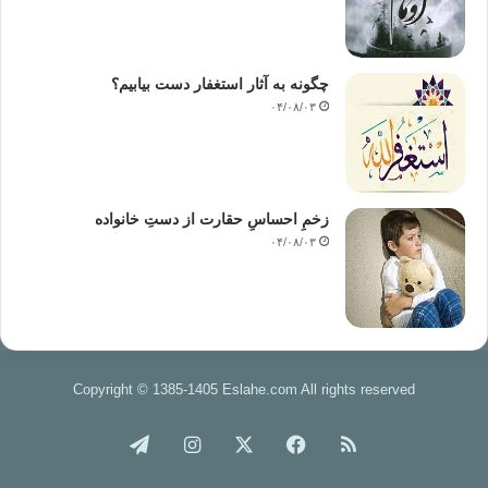
چگونه به آثار استغفار دست بیابیم؟
۰۴/۰۸/۰۳
زخمِ احساسِ حقارت از دستِ خانواده
۰۴/۰۸/۰۳
Copyright © 1385-1405 Eslahe.com All rights reserved
خوراک
فیس
X
اینستاگرام
تلگرام