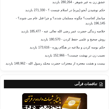
عشق زن به غیر شوهر
- 280,264 بازدید
حکم نوشیدن آبجو (بیره) در اسلام چیست ؟
- 271,330 بازدید
میانمار کجاست؟ چگونه مسلمان شدند؟ و چرا قتل عام می شوند؟
-
196,145 بازدید
خلاصه زندگی حضرت عمر رضی الله تعالی عنه
- 185,477 بازدید
روش صحیح و علمی حفظ کردن
- 180,570 بازدید
حکم بوسه کردن و ملاعبه در هنگام روزه
- 173,616 بازدید
نصیب زن در بهشت چیست؟
- 152,966 بازدید
بیست و هشت معجزه از معجزات حضرت محمّد رسول الله
- 148,962 بازدید
تناقضات قرآنی