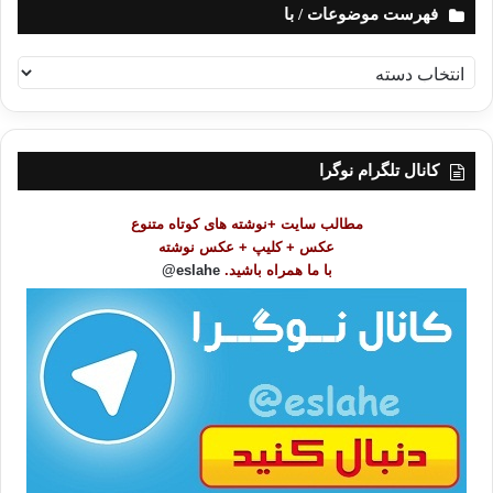
فهرست موضوعات / با
ف
ه
ر
س
ت
کانال تلگرام نوگرا
م
و
مطالب سایت +نوشته های کوتاه متنوع
ض
عکس + کلیپ + عکس نوشته
و
با ما همراه باشید.
eslahe@
ع
ا
ت
/
ب
ا