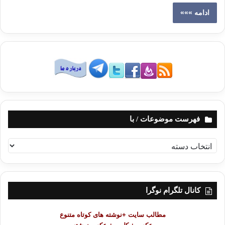
ادامه »»»
فهرست موضوعات / با
ف
ه
ر
س
ت
کانال تلگرام نوگرا
م
و
مطالب سایت +نوشته های کوتاه متنوع
ض