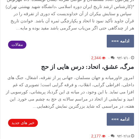
*(کارشناس ارشد تاریخ ایران دوره اسلامی ،دانشگاه شهید بهشتی تهران)
سپاس و ستایش بیکران از آن خداوندیست که دوری از تفرقه را در
قرآن جاوید تأکید نمود تا اتحاد و یکپارچگی ثمره آن باشد. خواندن تاریخ
هر از چندگاهی حتی اگر من‌باب سرگرمی باشد مفید بوده و مایه…
ادامه »»»
مقالات
2,344
۰
۹۳/۰۷/۱۰
مرگ، عشق، اتحاد: درس هایی از حج
امروز خاورمیانه و جهان مسلمان، جهانی پر از تفرقه، اشغال، جنگ های
داخلی، افراطی گرایی، انقلاب، و فرقه گرایی است؛ تصویری که غم
افزا می نماید. با این وجود، در میانه ی این گردباد پریشانی، کورسویی از
امید و نمایشی از اتحاد در مراسم سالانه ی حج به چشم می خورد. این
هفته، در مراسمی که شاید بزرگترین نمایش گردهمایی…
ادامه »»»
خبر های جدید
2,177
۰
۹۳/۰۲/۱۸