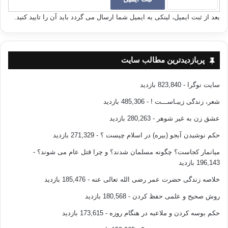
بعد از ثبت ایمیل، لینکی به ایمیل شما ارسال می گردد باید آن را تایید کنید.
پربازدیدترین مطالب سایت
سایت نوگرا
- 823,840 بازدید
شعر، زندگی زیبـاســـت !
- 485,306 بازدید
عشق زن به غیر شوهر
- 280,263 بازدید
حکم نوشیدن آبجو (بیره) در اسلام چیست ؟
- 271,329 بازدید
میانمار کجاست؟ چگونه مسلمان شدند؟ و چرا قتل عام می شوند؟
-
196,143 بازدید
خلاصه زندگی حضرت عمر رضی الله تعالی عنه
- 185,476 بازدید
روش صحیح و علمی حفظ کردن
- 180,568 بازدید
حکم بوسه کردن و ملاعبه در هنگام روزه
- 173,615 بازدید