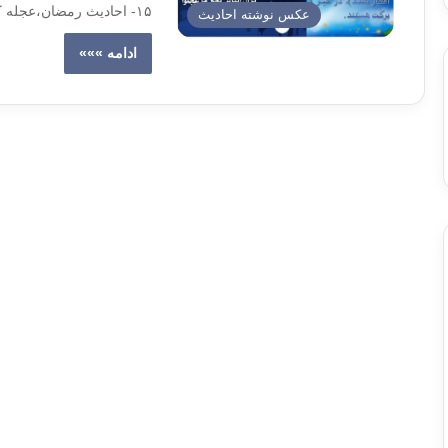
۱۵- احادیث رمضان،عجله کردن در افطار
عکس نوشته احادیث
ادامه »»»