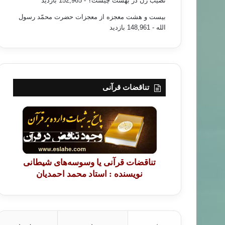
نصیب زن در بهشت چیست؟
- 152,965 بازدید
بیست و هشت معجزه از معجزات حضرت محمّد رسول
الله
- 148,961 بازدید
تناقضات قرآنی
تناقضات قرآنی یا وسوسه‌های شیطانی
نویسنده : استاد محمد احمدیان