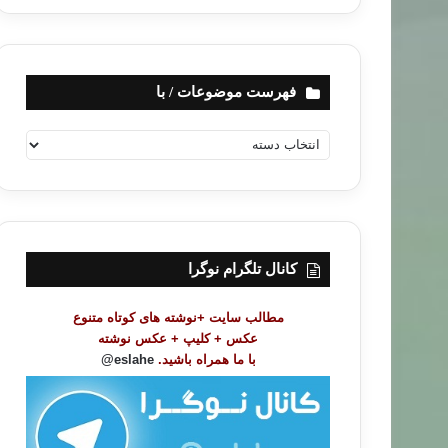
فهرست موضوعات / با
ف
ه
ر
س
ت
م
و
کانال تلگرام نوگرا
ض
و
مطالب سایت +نوشته های کوتاه متنوع
ع
عکس + کلیپ + عکس نوشته
ا
با ما همراه باشید.
eslahe@
ت
/
ب
ا