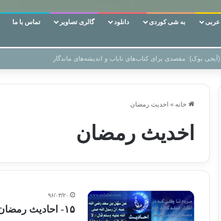
ربی
به شی کوردی
دانلود
گالری تصاویر
تماس با ما
 دوری وکناره‌گیری از راه خداست‌!
خانه
»
اخدیث رمضان
اخدیث رمضان
۹۶/۰۳/۲۰
۱۵- احادیث رمضان،عجله کردن در افطار