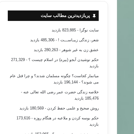
پربازدیدترین مطالب سایت
سایت نوگرا
- 823,885 بازدید
شعر، زندگی زیبـاســـت !
- 485,306 بازدید
عشق زن به غیر شوهر
- 280,263 بازدید
حکم نوشیدن آبجو (بیره) در اسلام چیست ؟
- 271,329
بازدید
میانمار کجاست؟ چگونه مسلمان شدند؟ و چرا قتل عام
می شوند؟
- 196,144 بازدید
خلاصه زندگی حضرت عمر رضی الله تعالی عنه
-
185,476 بازدید
روش صحیح و علمی حفظ کردن
- 180,569 بازدید
حکم بوسه کردن و ملاعبه در هنگام روزه
- 173,616
بازدید