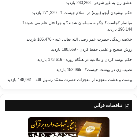
عشق زن به غیر شوهر
- 280,263 بازدید
حکم نوشیدن آبجو (بیره) در اسلام چیست ؟
- 271,329 بازدید
میانمار کجاست؟ چگونه مسلمان شدند؟ و چرا قتل عام می شوند؟
-
196,144 بازدید
خلاصه زندگی حضرت عمر رضی الله تعالی عنه
- 185,476 بازدید
روش صحیح و علمی حفظ کردن
- 180,569 بازدید
حکم بوسه کردن و ملاعبه در هنگام روزه
- 173,616 بازدید
نصیب زن در بهشت چیست؟
- 152,965 بازدید
بیست و هشت معجزه از معجزات حضرت محمّد رسول الله
- 148,961 بازدید
تناقضات قرآنی