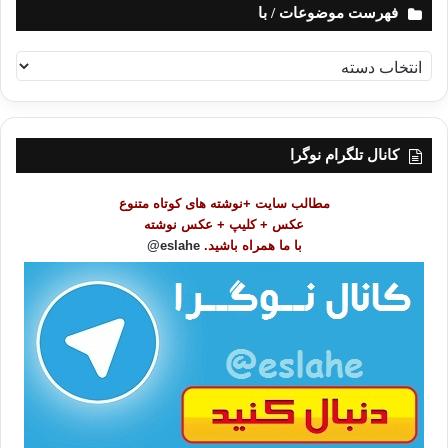
فهرست موضوعات / با
ف
ه
ر
س
ت
کانال تلگرام نوگرا
م
و
مطالب سایت +نوشته های کوتاه متنوع
ض
عکس + کلیپ + عکس نوشته
و
با ما همراه باشید.
eslahe@
ع
ا
ت
/
ب
ا