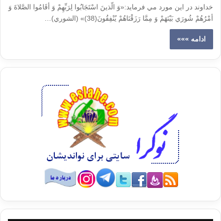
خداوند در اين مورد مي فرمايد:«وَ الّذينَ اسْتَجَابُوا لِرَبِّهِمْ وَ أقَامُوا الصَّلاةَ وَ
أمْرُهُمْ شُورَي بَيْنَهَمْ وَ مِمَّا رَزَقْنَاهُمْ يُنْفِقُونَ(38)» (الشوري)…
ادامه »»»