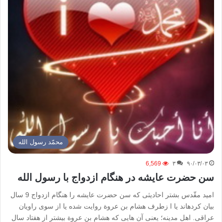
محمّد رسول الله
6,569
۳
۹۰/۰۳/۰۳
سن حضرت عایشه در هنگام ازدواج با رسول الله
امید مقّدس بشتر احادیثی که سن حضرت عایشه را هنگام ازدواج 9 سال
بیان کرده­اند یا ا زطرف هشام بن عروة روایت شده یا از سوی راویان
عراقی. اهل مدینه؛ یعنی آن هایی که هشام بن عروة بیشتر از هفتاد سال