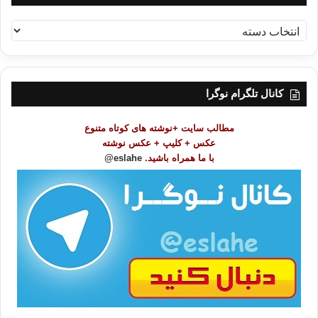
ف
ه
ر
س
ت
کانال تلگرام نوگرا
م
و
مطالب سایت +نوشته های کوتاه متنوع
ض
عکس + کلیپ + عکس نوشته
و
با ما همراه باشید.
eslahe@
ع
ا
ت
/
ب
ا