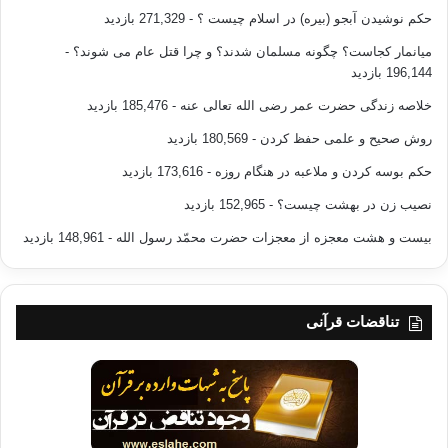
حکم نوشیدن آبجو (بیره) در اسلام چیست ؟
- 271,329 بازدید
میانمار کجاست؟ چگونه مسلمان شدند؟ و چرا قتل عام می شوند؟
-
196,144 بازدید
خلاصه زندگی حضرت عمر رضی الله تعالی عنه
- 185,476 بازدید
روش صحیح و علمی حفظ کردن
- 180,569 بازدید
حکم بوسه کردن و ملاعبه در هنگام روزه
- 173,616 بازدید
نصیب زن در بهشت چیست؟
- 152,965 بازدید
بیست و هشت معجزه از معجزات حضرت محمّد رسول الله
- 148,961 بازدید
تناقضات قرآنی