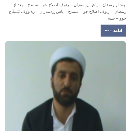
بعد از رمضان – پاش ڕەمەزان – رئوف اصلاح جو – سنندج – بعد از
رمضان – رئوف اصلاح جو – سنندج – پاش ڕەمەزان – رەئووف ئێسڵاح
جوو – سنە
ادامه »»»