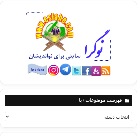
فهرست موضوعات / با
ف
ه
ر
س