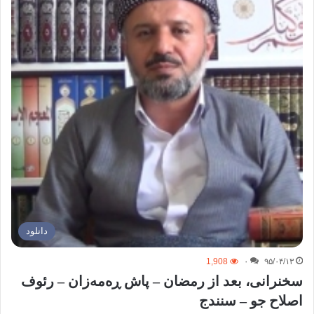
دانلود
1,908
۰
۹۵/۰۴/۱۳
سخنرانی، بعد از رمضان – پاش ڕەمەزان – رئوف
اصلاح جو – سنندج