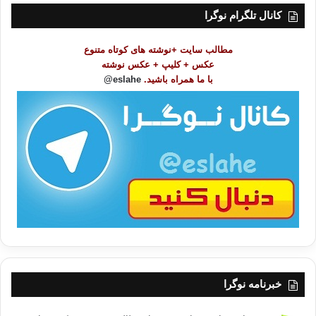
ت
کانال تلگرام نوگرا
م
و
مطالب سایت +نوشته های کوتاه متنوع
ض
عکس + کلیپ + عکس نوشته
و
با ما همراه باشید.
eslahe@
ع
ا
ت
/
ب
ا
خبرنامه نوگرا