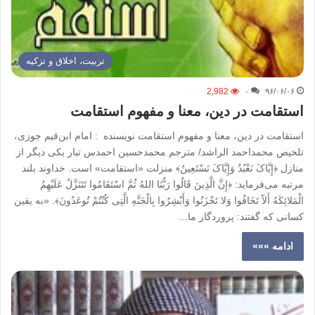
تربیت، اخلاق و تزکیه
2,982
۰
۹۶/۰۶/۰۶
استقامت در دین، معنا و مفهوم استقامت
استقامت در دین، معنا و مفهوم استقامت نویسنده : امام ابن‌قیم جوزی،
تلخیص محمداحمد الراشد/ مترجم محمدحسین احمدس تبار یکی دیگر از
منازل ﴿إِیَّاکَ نَعْبُدُ وَإِیَّاکَ نَسْتَعِینُ﴾ منزلت «استقامت» است. خداوند بلند
مرتبه می‌فرماید: ﴿إِنَّ الَّذِینَ قَالُوا رَبُّنَا اللهُ ثُمَّ اسْتَقَامُوا تَتَنَزَّلُ عَلَیْهِمُ
الْمَلائِکَهُ أَلاّ تَخَافُوا وَلا تَحْزَنُوا وَأَبْشِرُوا بِالْجَنَّهِ الَّتِی کُنْتُمْ تُوعَدُونَ﴾. «به یقین
کسانی که گفتند: پروردگار ما…
ادامه »»»