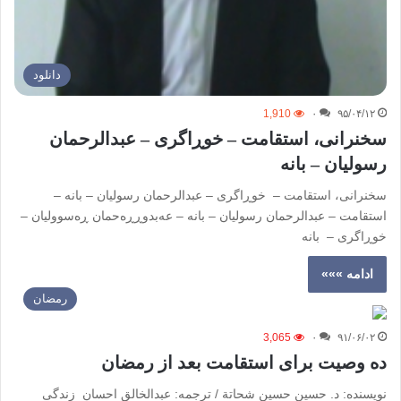
دانلود
1,910
۰
۹۵/۰۴/۱۲
سخنرانی، استقامت – خوڕاگری – عبدالرحمان
رسولیان – بانه
سخنرانی، استقامت – خوڕاگری – عبدالرحمان رسولیان – بانه –
استقامت – عبدالرحمان رسولیان – بانه – عەبدوڕڕەحمان ڕەسوولیان –
خوڕاگری – بانە
ادامه »»»
رمضان
3,065
۰
۹۱/۰۶/۰۲
ده وصیت برای استقامت بعد از رمضان
نویسنده: د. حسين حسين شحاتة / ترجمه: عبدالخالق احسان زندگی