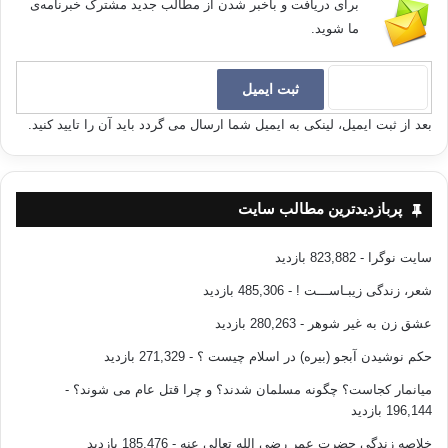
برای دریافت و باخبر شدن از مطالب جدید مشترک خبرنامه‌ی
ما شوید.
بعد از ثبت ایمیل، لینکی به ایمیل شما ارسال می گردد باید آن را تایید کنید.
پربازدیدترین مطالب سایت
سایت نوگرا
- 823,882 بازدید
شعر، زندگی زیبـاســـت !
- 485,306 بازدید
عشق زن به غیر شوهر
- 280,263 بازدید
حکم نوشیدن آبجو (بیره) در اسلام چیست ؟
- 271,329 بازدید
میانمار کجاست؟ چگونه مسلمان شدند؟ و چرا قتل عام می شوند؟
-
196,144 بازدید
خلاصه زندگی حضرت عمر رضی الله تعالی عنه
- 185,476 بازدید