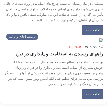
مسلمان در ماه رمضان به سبب چارج های ایمانی، در روحانیت های عالی
سپری می شود، چارج های ایمانی که به اخلاق،‌ سلوک و افعال مسلمان
تأثیر می گذارد. از جمله حاصلات این ماه مبارک، صیقل یافتن دلها و پاک
شدن آن از گناهان، تزکیه و تهذیب نفس، استقامت و…
ادامه »»»
تربیت، اخلاق و تزکیه
11,074
۰
۹۰/۱۱/۰۴
راههای رسیدن به استقامت و پایداری در دین
نويسنده: استاد محمد صالح منجد خداوند متعال بنابه رحمت و شفقت
خويش بسياري از اسباب استقامت و پايداري را در قرآن وبر زبان
پيامبرش وسيرت وي براي ما بيان نموده اند كه برخي از آنها را با همديگر
بررسي مي نماييم.قرآن عظيم حبل الله المتين ونور مبين است كه هر
كس به آن چنگ زند خداوند او را پناه مي…
ادامه »»»