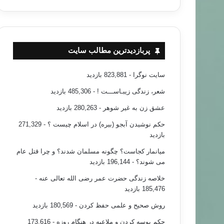
پربازدیدترین مطالب سایت
سایت نوگرا
- 823,881 بازدید
شعر، زندگی زیبـاســـت !
- 485,306 بازدید
عشق زن به غیر شوهر
- 280,263 بازدید
حکم نوشیدن آبجو (بیره) در اسلام چیست ؟
- 271,329
بازدید
میانمار کجاست؟ چگونه مسلمان شدند؟ و چرا قتل عام
می شوند؟
- 196,144 بازدید
خلاصه زندگی حضرت عمر رضی الله تعالی عنه
-
185,476 بازدید
روش صحیح و علمی حفظ کردن
- 180,569 بازدید
حکم بوسه کردن و ملاعبه در هنگام روزه
- 173,616