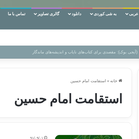
ربی
به شی کوردی
دانلود
گالری تصاویر
تماس با ما
 دوری وکناره‌گیری از راه خداست‌!
خانه
»
استقامت امام حسین
استقامت امام حسین
۹۱/۰۹/۰۱