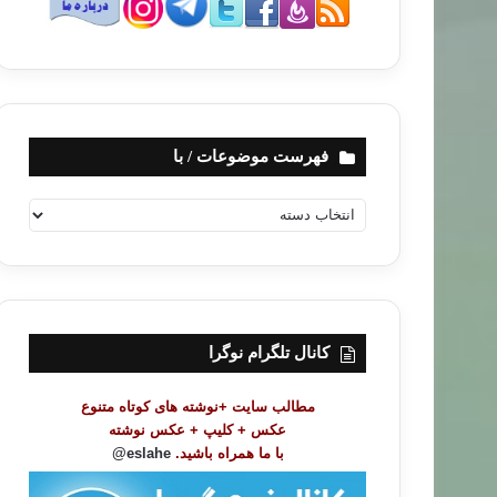
فهرست موضوعات / با
ف
ه
ر
س
ت
م
و
کانال تلگرام نوگرا
ض
و
مطالب سایت +نوشته های کوتاه متنوع
ع
عکس + کلیپ + عکس نوشته
ا
با ما همراه باشید.
eslahe@
ت
/