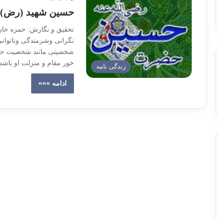
حسین شهید (رض) ری
تحقیق و نگارش: حمزه خان 
نگرانی وشرمندگی وناتوانی
شخصیتی مانند شخصیت حسین
خور مقام و منزلت او ب
زندگی نامه
ادامه »»»