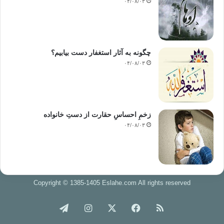
۰۴/۰۸/۰۳
چگونه به آثار استغفار دست بیابیم؟
۰۴/۰۸/۰۳
زخمِ احساسِ حقارت از دستِ خانواده
۰۴/۰۸/۰۳
Copyright © 1385-1405 Eslahe.com All rights reserved
خوراک
فیس
X
اینستاگرام
تلگرام