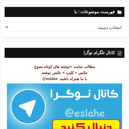
فهرست موضوعات / با
ف
ه
ر
س
ت
کانال تلگرام نوگرا
م
و
مطالب سایت +نوشته های کوتاه متنوع
ض
عکس + کلیپ + عکس نوشته
و
با ما همراه باشید.
eslahe@
ع
ا
ت
/
ب
ا