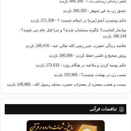
شعر، زندگی زیبـاســـت !
- 485,306 بازدید
عشق زن به غیر شوهر
- 280,263 بازدید
حکم نوشیدن آبجو (بیره) در اسلام چیست ؟
- 271,329 بازدید
میانمار کجاست؟ چگونه مسلمان شدند؟ و چرا قتل عام می شوند؟
-
196,143 بازدید
خلاصه زندگی حضرت عمر رضی الله تعالی عنه
- 185,476 بازدید
روش صحیح و علمی حفظ کردن
- 180,568 بازدید
حکم بوسه کردن و ملاعبه در هنگام روزه
- 173,615 بازدید
نصیب زن در بهشت چیست؟
- 152,965 بازدید
بیست و هشت معجزه از معجزات حضرت محمّد رسول الله
- 148,960 بازدید
تناقضات قرآنی