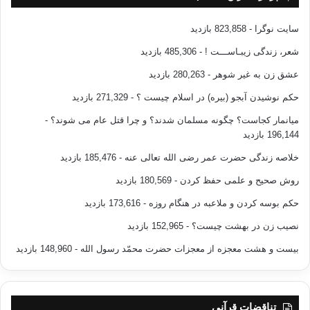
سایت نوگرا
- 823,858 بازدید
شعر، زندگی زیبـاســـت !
- 485,306 بازدید
عشق زن به غیر شوهر
- 280,263 بازدید
حکم نوشیدن آبجو (بیره) در اسلام چیست ؟
- 271,329 بازدید
میانمار کجاست؟ چگونه مسلمان شدند؟ و چرا قتل عام می شوند؟
-
196,144 بازدید
خلاصه زندگی حضرت عمر رضی الله تعالی عنه
- 185,476 بازدید
روش صحیح و علمی حفظ کردن
- 180,569 بازدید
حکم بوسه کردن و ملاعبه در هنگام روزه
- 173,616 بازدید
نصیب زن در بهشت چیست؟
- 152,965 بازدید
بیست و هشت معجزه از معجزات حضرت محمّد رسول الله
- 148,960 بازدید
تناقضات قرآنی