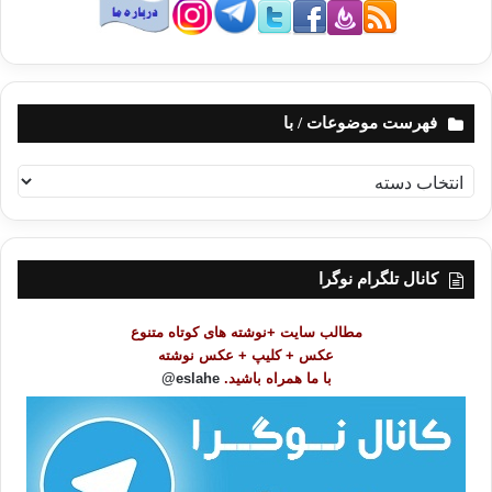
فهرست موضوعات / با
ف
ه
ر
س
ت
کانال تلگرام نوگرا
م
و
مطالب سایت +نوشته های کوتاه متنوع
ض
عکس + کلیپ + عکس نوشته
و
با ما همراه باشید.
eslahe@
ع
ا
ت
/
ب