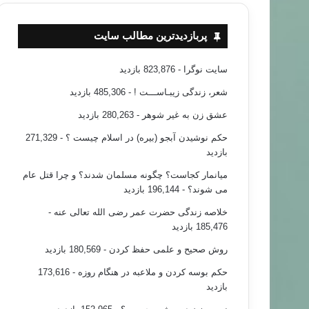
پربازدیدترین مطالب سایت
سایت نوگرا
- 823,876 بازدید
شعر، زندگی زیبـاســـت !
- 485,306 بازدید
عشق زن به غیر شوهر
- 280,263 بازدید
حکم نوشیدن آبجو (بیره) در اسلام چیست ؟
- 271,329
بازدید
میانمار کجاست؟ چگونه مسلمان شدند؟ و چرا قتل عام
می شوند؟
- 196,144 بازدید
خلاصه زندگی حضرت عمر رضی الله تعالی عنه
-
185,476 بازدید
روش صحیح و علمی حفظ کردن
- 180,569 بازدید
حکم بوسه کردن و ملاعبه در هنگام روزه
- 173,616
بازدید