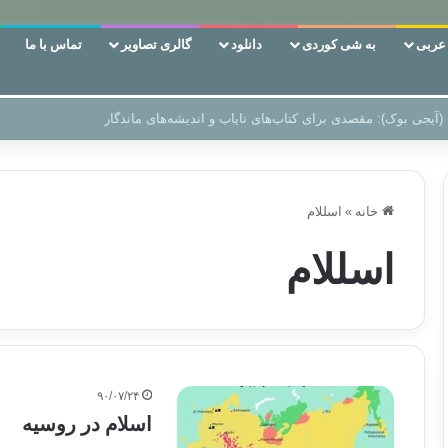
ربی
به شی کوردی
دانلود
گالری تصاویر
تماس با ما
 دوری وکناره‌گیری از راه خداست‌!
خانه
»
اسللام
اسللام
۹۰/۰۷/۲۴
اسلام در روسیه