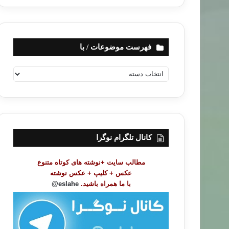
فهرست موضوعات / با
ف
ه
ر
س
ت
م
و
کانال تلگرام نوگرا
ض
و
مطالب سایت +نوشته های کوتاه متنوع
ع
عکس + کلیپ + عکس نوشته
ا
با ما همراه باشید.
eslahe@
ت
/
ب
ا