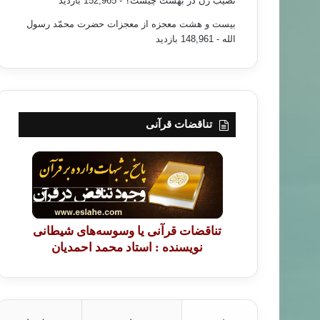
نصیب زن در بهشت چیست؟
- 152,965 بازدید
بیست و هشت معجزه از معجزات حضرت محمّد رسول
الله
- 148,961 بازدید
تناقضات قرآنی
تناقضات قرآنی یا وسوسه‌های شیطانی
نویسنده : استاد محمد احمدیان