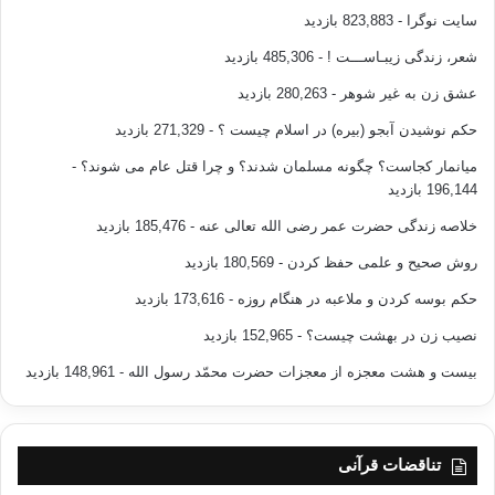
سایت نوگرا
- 823,883 بازدید
شعر، زندگی زیبـاســـت !
- 485,306 بازدید
عشق زن به غیر شوهر
- 280,263 بازدید
حکم نوشیدن آبجو (بیره) در اسلام چیست ؟
- 271,329 بازدید
میانمار کجاست؟ چگونه مسلمان شدند؟ و چرا قتل عام می شوند؟
-
196,144 بازدید
خلاصه زندگی حضرت عمر رضی الله تعالی عنه
- 185,476 بازدید
روش صحیح و علمی حفظ کردن
- 180,569 بازدید
حکم بوسه کردن و ملاعبه در هنگام روزه
- 173,616 بازدید
نصیب زن در بهشت چیست؟
- 152,965 بازدید
بیست و هشت معجزه از معجزات حضرت محمّد رسول الله
- 148,961 بازدید
تناقضات قرآنی