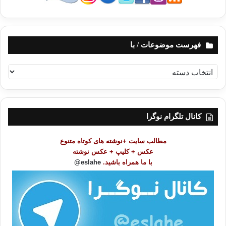
فهرست موضوعات / با
ف
ه
ر
س
ت
کانال تلگرام نوگرا
م
و
مطالب سایت +نوشته های کوتاه متنوع
ض
عکس + کلیپ + عکس نوشته
و
با ما همراه باشید.
eslahe@
ع
ا
ت
/
ب
ا