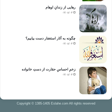
رهایی از زندانِ اوهام
۰۴/۰۸/۰۳
چگونه به آثار استغفار دست بیابیم؟
۰۴/۰۸/۰۳
زخمِ احساسِ حقارت از دستِ خانواده
۰۴/۰۸/۰۳
Copyright © 1385-1405 Eslahe.com All rights reserved