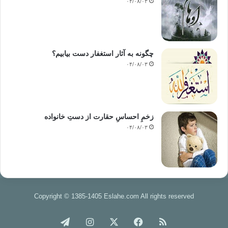
۰۴/۰۸/۰۳
چگونه به آثار استغفار دست بیابیم؟
۰۴/۰۸/۰۳
زخمِ احساسِ حقارت از دستِ خانواده
۰۴/۰۸/۰۳
Copyright © 1385-1405 Eslahe.com All rights reserved
خوراک
فیس
X
اینستاگرام
تلگرام