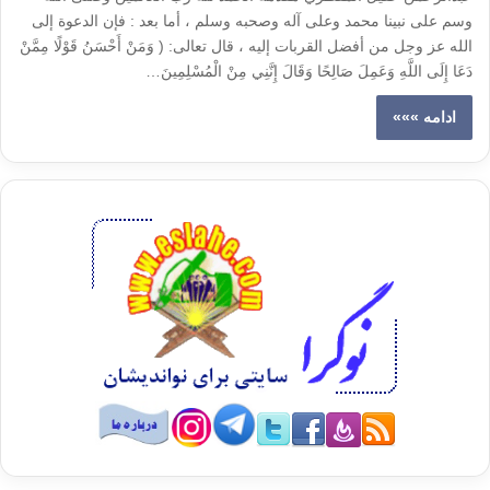
وسم على نبينا محمد وعلى آله وصحبه وسلم ، أما بعد : فإن الدعوة إلى
الله عز وجل من أفضل القربات إليه ، قال تعالى: ( وَمَنْ أَحْسَنُ قَوْلًا مِمَّنْ
دَعَا إِلَى اللَّهِ وَعَمِلَ صَالِحًا وَقَالَ إِنَّنِي مِنْ الْمُسْلِمِينَ…
ادامه »»»