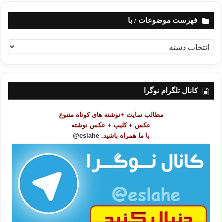
فهرست موضوعات / با
ف
ه
ر
س
ت
کانال تلگرام نوگرا
م
و
مطالب سایت +نوشته های کوتاه متنوع
ض
عکس + کلیپ + عکس نوشته
و
با ما همراه باشید.
eslahe@
ع
ا
ت
/
ب
ا