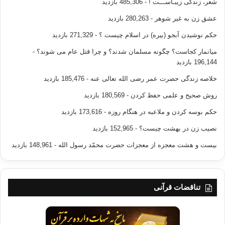
شعر، زندگی زیبـاســـت !
- 485,306 بازدید
عشق زن به غیر شوهر
- 280,263 بازدید
حکم نوشیدن آبجو (بیره) در اسلام چیست ؟
- 271,329 بازدید
میانمار کجاست؟ چگونه مسلمان شدند؟ و چرا قتل عام می شوند؟
-
196,144 بازدید
خلاصه زندگی حضرت عمر رضی الله تعالی عنه
- 185,476 بازدید
روش صحیح و علمی حفظ کردن
- 180,569 بازدید
حکم بوسه کردن و ملاعبه در هنگام روزه
- 173,616 بازدید
نصیب زن در بهشت چیست؟
- 152,965 بازدید
بیست و هشت معجزه از معجزات حضرت محمّد رسول الله
- 148,961 بازدید
تناقضات قرآنی