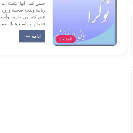
حسن البناء أيها الإنسان م
ربانية ونفحة قدسية وروح 
على كثير من خلقه ، وأسجد 
فحملتها ، وأسبغ عليك نعم
ادامه »»»
المقالات