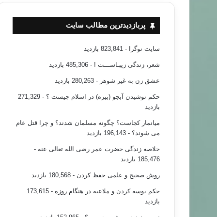
پربازدیدترین مطالب سایت
سایت نوگرا
- 823,841 بازدید
شعر، زندگی زیبـاســـت !
- 485,306 بازدید
عشق زن به غیر شوهر
- 280,263 بازدید
حکم نوشیدن آبجو (بیره) در اسلام چیست ؟
- 271,329
بازدید
میانمار کجاست؟ چگونه مسلمان شدند؟ و چرا قتل عام
می شوند؟
- 196,143 بازدید
خلاصه زندگی حضرت عمر رضی الله تعالی عنه
-
185,476 بازدید
روش صحیح و علمی حفظ کردن
- 180,568 بازدید
حکم بوسه کردن و ملاعبه در هنگام روزه
- 173,615
بازدید