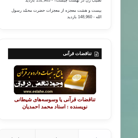
نصیب زن در بهشت چیست؟
- 152,965 بازدید
بیست و هشت معجزه از معجزات حضرت محمّد رسول
الله
- 148,960 بازدید
تناقضات قرآنی
تناقضات قرآنی یا وسوسه‌های شیطانی
نویسنده : استاد محمد احمدیان