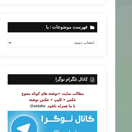
فهرست موضوعات / با
ف
ه
ر
س
ت
م
و
کانال تلگرام نوگرا
ض
و
مطالب سایت +نوشته های کوتاه متنوع
ع
عکس + کلیپ + عکس نوشته
ا
با ما همراه باشید.
eslahe@
ت
/
ب
ا