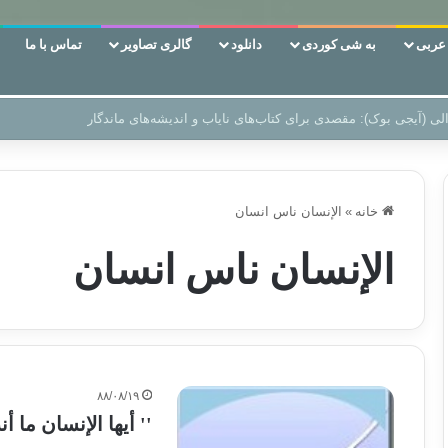
ربی
به شی کوردی
دانلود
گالری تصاویر
تماس با ما
ن‌، دوری وکناره‌گیری از راه خداست‌!
خانه
»
الإنسان ناس انسان
الإنسان ناس انسان
۸۸/۰۸/۱۹
'' أيها الإنسان ما أن