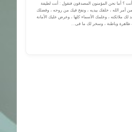
ا أنت ؟ أما نحن المؤمنون المصدقون فنقول : أنت لطيفة
من أمر الله ، خلقك بيديه ، ونفخ فيك من روحه ، وفضلك
لك ملائكته ، وعلمك الأسماء كلها ، وعرض عليك الأمانة
ه ظاهرة وباطنة ، وسخر لك ما فى…