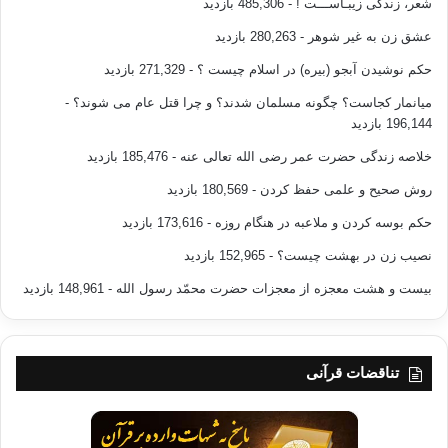
شعر، زندگی زیبـاســـت !
- 485,306 بازدید
عشق زن به غیر شوهر
- 280,263 بازدید
حکم نوشیدن آبجو (بیره) در اسلام چیست ؟
- 271,329 بازدید
میانمار کجاست؟ چگونه مسلمان شدند؟ و چرا قتل عام می شوند؟
-
196,144 بازدید
خلاصه زندگی حضرت عمر رضی الله تعالی عنه
- 185,476 بازدید
روش صحیح و علمی حفظ کردن
- 180,569 بازدید
حکم بوسه کردن و ملاعبه در هنگام روزه
- 173,616 بازدید
نصیب زن در بهشت چیست؟
- 152,965 بازدید
بیست و هشت معجزه از معجزات حضرت محمّد رسول الله
- 148,961 بازدید
تناقضات قرآنی