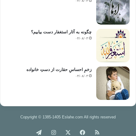
۰۴/۰۸/۰۳
چگونه به آثار استغفار دست بیابیم؟
۰۴/۰۸/۰۳
زخمِ احساسِ حقارت از دستِ خانواده
۰۴/۰۸/۰۳
Copyright © 1385-1405 Eslahe.com All rights reserved
خوراک
فیس
X
اینستاگرام
تلگرام