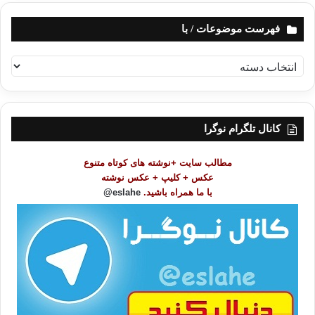
فهرست موضوعات / با
ف
ه
ر
س
ت
کانال تلگرام نوگرا
م
و
مطالب سایت +نوشته های کوتاه متنوع
ض
عکس + کلیپ + عکس نوشته
و
با ما همراه باشید.
eslahe@
ع
ا
ت
/
ب
ا