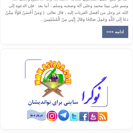
وسم على نبينا محمد وعلى آله وصحبه وسلم ، أما بعد : فإن الدعوة إلى
الله عز وجل من أفضل القربات إليه ، قال تعالى: ( وَمَنْ أَحْسَنُ قَوْلًا مِمَّنْ
دَعَا إِلَى اللَّهِ وَعَمِلَ صَالِحًا وَقَالَ إِنَّنِي مِنْ الْمُسْلِمِينَ…
ادامه »»»