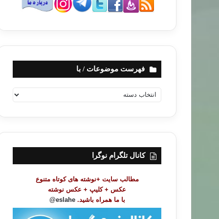
فهرست موضوعات / با
ف
ه
ر
س
ت
م
و
کانال تلگرام نوگرا
ض
و
مطالب سایت +نوشته های کوتاه متنوع
ع
عکس + کلیپ + عکس نوشته
ا
با ما همراه باشید.
eslahe@
ت
/