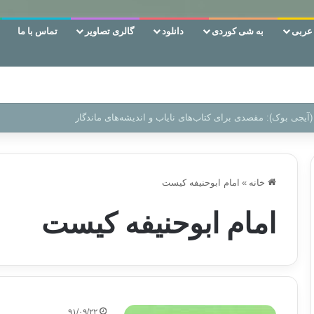
ربی
به شی کوردی
دانلود
گالری تصاویر
تماس با ما
 دوری وکناره‌گیری از راه خداست‌!
خانه
»
امام ابوحنیفه کیست
امام ابوحنیفه کیست
۹۱/۰۹/۲۲