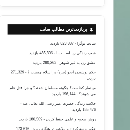
پربازدیدترین مطالب سایت
سایت نوگرا
- 823,887 بازدید
شعر، زندگی زیبـاســـت !
- 485,306 بازدید
عشق زن به غیر شوهر
- 280,263 بازدید
حکم نوشیدن آبجو (بیره) در اسلام چیست ؟
- 271,329
بازدید
میانمار کجاست؟ چگونه مسلمان شدند؟ و چرا قتل عام
می شوند؟
- 196,144 بازدید
خلاصه زندگی حضرت عمر رضی الله تعالی عنه
-
185,476 بازدید
روش صحیح و علمی حفظ کردن
- 180,569 بازدید
حکم بوسه کردن و ملاعبه در هنگام روزه
- 173,616