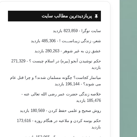
پربازدیدترین مطالب سایت
سایت نوگرا
- 823,859 بازدید
شعر، زندگی زیبـاســـت !
- 485,306 بازدید
عشق زن به غیر شوهر
- 280,263 بازدید
حکم نوشیدن آبجو (بیره) در اسلام چیست ؟
- 271,329
بازدید
میانمار کجاست؟ چگونه مسلمان شدند؟ و چرا قتل عام
می شوند؟
- 196,144 بازدید
خلاصه زندگی حضرت عمر رضی الله تعالی عنه
-
185,476 بازدید
روش صحیح و علمی حفظ کردن
- 180,569 بازدید
حکم بوسه کردن و ملاعبه در هنگام روزه
- 173,616
بازدید