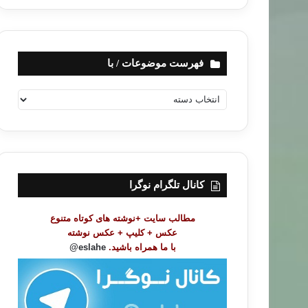
فهرست موضوعات / با
ف
ه
ر
س
ت
م
و
کانال تلگرام نوگرا
ض
و
مطالب سایت +نوشته های کوتاه متنوع
ع
عکس + کلیپ + عکس نوشته
ا
با ما همراه باشید.
eslahe@
ت
/
ب
ا