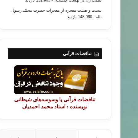
نصیب زن در بهشت چیست؟
- 152,965 بازدید
بیست و هشت معجزه از معجزات حضرت محمّد رسول
الله
- 148,960 بازدید
تناقضات قرآنی
تناقضات قرآنی یا وسوسه‌های شیطانی
نویسنده : استاد محمد احمدیان