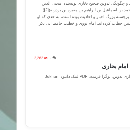
ی و چگونگی تدوین صحیح بخاری نویسنده: محیی الدین
صالحی نام و نسب:([1]) محمد بن اسماعیل بن ابراهیم بن مغیره بن بردزبه([2])
رجستة بزرگ اخبار و احادیث بوده است، به حدی که او
نین خطاب کرده‌اند. امام نووی و خطیب حافظ ابی بکر
2,262
۰
امام بخاری
وگرا فرمت: PDF لینک دانلود: Bokhari