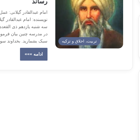
رساند
امام عبدالقادر گیلانی: عم
نویسنده: امام عبدالقادر گ
در مدرسه چنین بیان فرمود
سبک بشمارید. بخداوند سو
تربیت، اخلاق و تزکیه
ادامه »»»