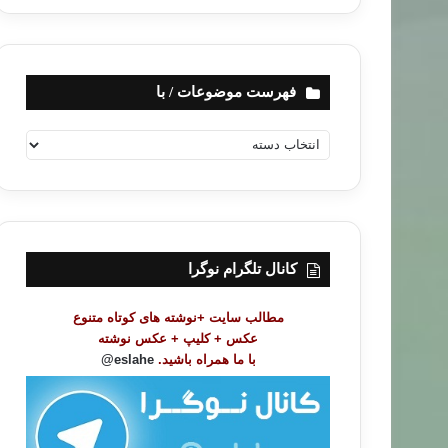
فهرست موضوعات / با
ف
ه
ر
س
ت
م
و
کانال تلگرام نوگرا
ض
و
مطالب سایت +نوشته های کوتاه متنوع
ع
عکس + کلیپ + عکس نوشته
ا
با ما همراه باشید.
eslahe@
ت
/
ب
ا