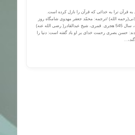
ل به قرآن ترا به خدائی که قرآن را نازل کرده است.
یلانی(رحمه الله) /ترجمه: محمّد جعفر مهدوی شامگاه روز
سه شنبه یازدهم ذی القعده، سال 545 هجری. قمری، شیخ عبدالقادر( رضی الله عنه)
ند: حسن بصری رحمت خدای بر او باد گفته است: دنیا را
گند،…