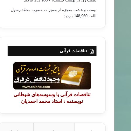
نصیب زن در بهشت چیست؟
- 152,965 بازدید
بیست و هشت معجزه از معجزات حضرت محمّد رسول
الله
- 148,960 بازدید
تناقضات قرآنی
تناقضات قرآنی یا وسوسه‌های شیطانی
نویسنده : استاد محمد احمدیان