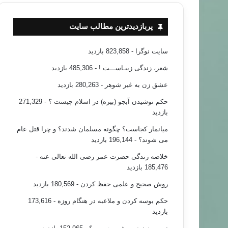
پربازدیدترین مطالب سایت
سایت نوگرا
- 823,858 بازدید
شعر، زندگی زیبـاســـت !
- 485,306 بازدید
عشق زن به غیر شوهر
- 280,263 بازدید
حکم نوشیدن آبجو (بیره) در اسلام چیست ؟
- 271,329
بازدید
میانمار کجاست؟ چگونه مسلمان شدند؟ و چرا قتل عام
می شوند؟
- 196,144 بازدید
خلاصه زندگی حضرت عمر رضی الله تعالی عنه
-
185,476 بازدید
روش صحیح و علمی حفظ کردن
- 180,569 بازدید
حکم بوسه کردن و ملاعبه در هنگام روزه
- 173,616
بازدید