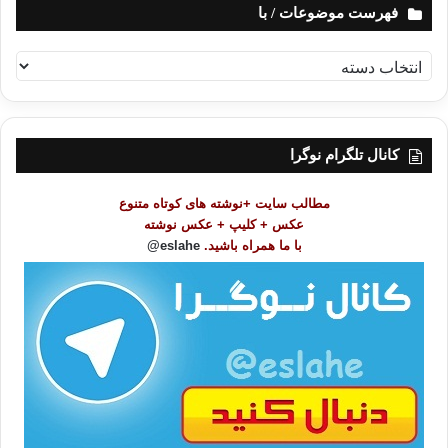
فهرست موضوعات / با
ف
ه
ر
س
ت
کانال تلگرام نوگرا
م
و
مطالب سایت +نوشته های کوتاه متنوع
ض
عکس + کلیپ + عکس نوشته
و
با ما همراه باشید.
eslahe@
ع
ا
ت
/
ب
ا