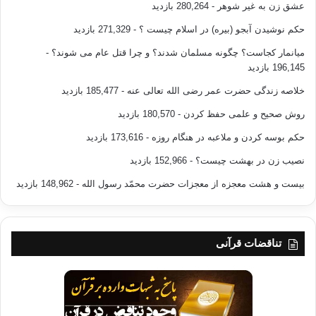
عشق زن به غیر شوهر
- 280,264 بازدید
حکم نوشیدن آبجو (بیره) در اسلام چیست ؟
- 271,329 بازدید
میانمار کجاست؟ چگونه مسلمان شدند؟ و چرا قتل عام می شوند؟
-
196,145 بازدید
خلاصه زندگی حضرت عمر رضی الله تعالی عنه
- 185,477 بازدید
روش صحیح و علمی حفظ کردن
- 180,570 بازدید
حکم بوسه کردن و ملاعبه در هنگام روزه
- 173,616 بازدید
نصیب زن در بهشت چیست؟
- 152,966 بازدید
بیست و هشت معجزه از معجزات حضرت محمّد رسول الله
- 148,962 بازدید
تناقضات قرآنی